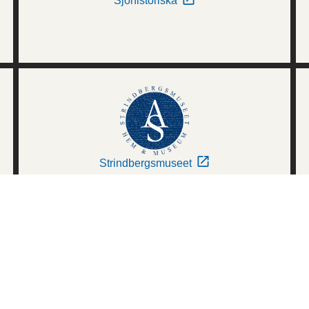
Sjöhistoriska
Strindbergsmuseet