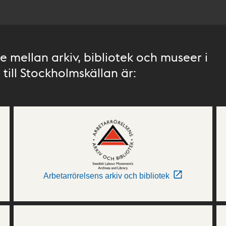
 mellan arkiv, bibliotek och museer i
till Stockholmskällan är:
Arbetarrörelsens arkiv och bibliotek