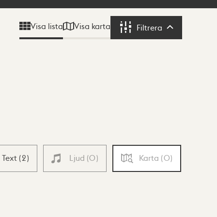
Visa karta
Visa lista
Filtrera
Filtrera
Text
(
2
)
Ljud
(
0
)
Karta
(
0
)