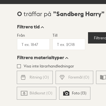
0
Sandberg Harry
träffar på
Sökresultat
Filtrera tid
Från
Till
Visningsläge
Filtrer
Filtrera materialtyper
Lista
Karta
Visa inte lärarhandledningar
Ritning
(
0
)
Föremål
(
0
)
Bildkonst
(
0
)
Foto
(
13
)