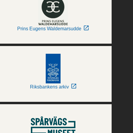
Prins Eugens Waldemarsudde
Riksbankens arkiv