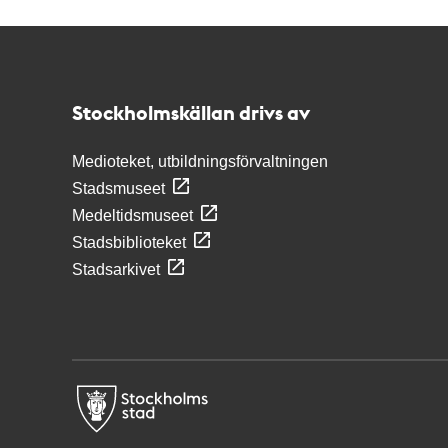
Kontakt
Stockholmskällan
Stockholmskällan drivs av
Medioteket, utbildningsförvaltningen
Stadsmuseet
Medeltidsmuseet
Stadsbiblioteket
Stadsarkivet