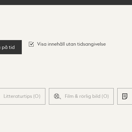
Visa innehåll utan tidsangivelse
a på tid
Litteraturtips
(
0
)
Film & rörlig bild
(
0
)