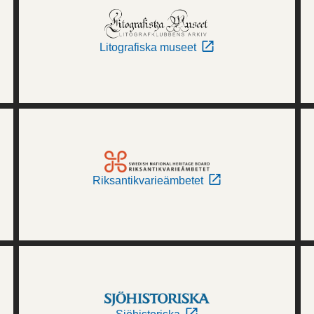
Litografiska museet
Riksantikvarieämbetet