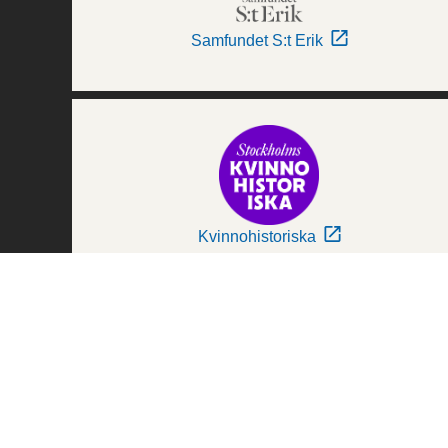
Samfundet S:t Erik
Kvinnohistoriska
Världskulturmuseerna