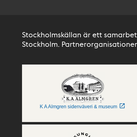
Stockholmskällan är ett samarbete
Stockholm. Partnerorganisationer 
K A Almgren sidenväveri & museum