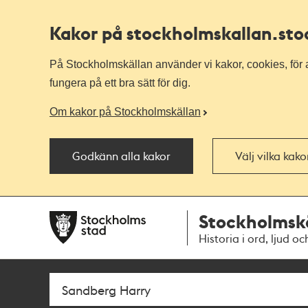
Kakor på stockholmskallan
.st
På Stockholmskällan använder vi kakor, cookies, för a
fungera på ett bra sätt för dig.
Om kakor på Stockholmskällan
Godkänn alla kakor
Välj vilka kak
Till
Till
Stockholmsk
navigationen
huvudinnehållet
Historia i ord, ljud oc
Sök
Fritextsök