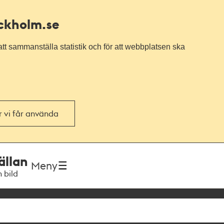
ockholm.se
tt sammanställa statistik och för att webbplatsen ska
or vi får använda
ällan
Meny
h bild