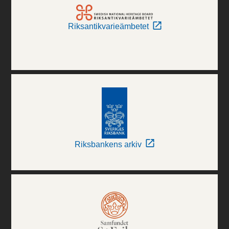
Riksantikvarieämbetet
Riksbankens arkiv