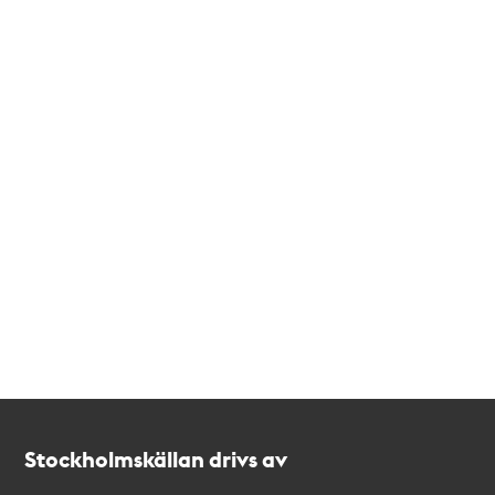
Kontakt
Stockholmskällan
Stockholmskällan drivs av