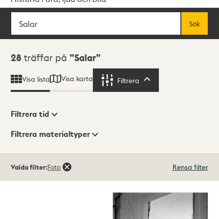
Sök
Fritextsök
Sök
Sökresultat
28
träffar på
Salar
Visa karta
Visa lista
Filtrera
Filtrera
Filtrera tid
Filtrera materialtyper
Visningsläge
Totalt
Valda filter:
Foto
Rensa filter
28
träffar
Lista
Karta