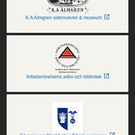
K A Almgren sidenväveri & museum
Arbetarrörelsens arkiv och bibliotek