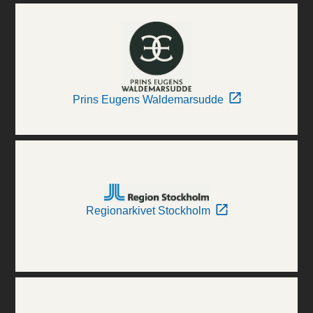
Prins Eugens Waldemarsudde
Regionarkivet Stockholm