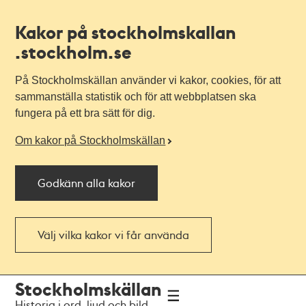
Kakor på stockholmskallan
.stockholm.se
På Stockholmskällan använder vi kakor, cookies, för att
sammanställa statistik och för att webbplatsen ska
fungera på ett bra sätt för dig.
Om kakor på Stockholmskällan
Godkänn alla kakor
Välj vilka kakor vi får använda
Till
Till
Stockholmskällan
navigationen
huvudinnehållet
Historia i ord, ljud och bild