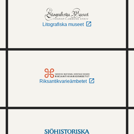
Litografiska museet
Riksantikvarieämbetet