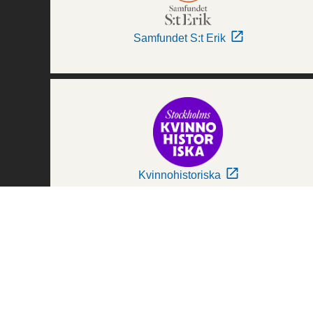
Samfundet S:t Erik
Kvinnohistoriska
Världskulturmuseerna