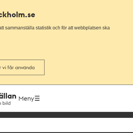
ockholm.se
tt sammanställa statistik och för att webbplatsen ska
or vi får använda
ällan
Meny
h bild