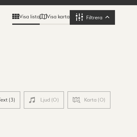
Visa karta
Visa lista
Filtrera
Filtrera
Text
(
3
)
Ljud
(
0
)
Karta
(
0
)