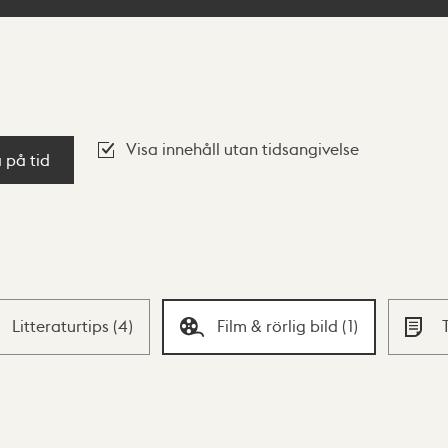
Visa innehåll utan tidsangivelse
a på tid
Litteraturtips
(
4
)
Film & rörlig bild
(
1
)