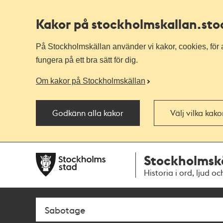
Kakor på stockholmskallan
.st
På Stockholmskällan använder vi kakor, cookies, för a
fungera på ett bra sätt för dig.
Om kakor på Stockholmskällan
Godkänn alla kakor
Välj vilka kak
Till
Till
Stockholmsk
navigationen
huvudinnehållet
Historia i ord, ljud oc
Sök
Fritextsök