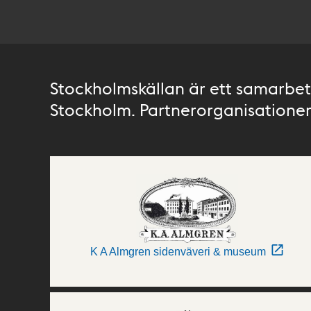
Stockholmskällan är ett samarbete
Stockholm. Partnerorganisationer 
K A Almgren sidenväveri & museum