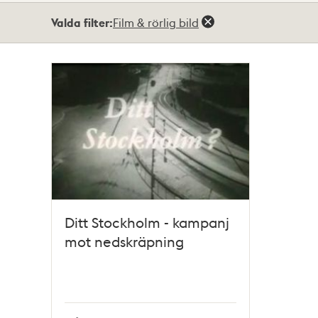
Totalt
Valda filter:
Film & rörlig bild
1
träffar
Ditt Stockholm - kampanj
mot nedskräpning