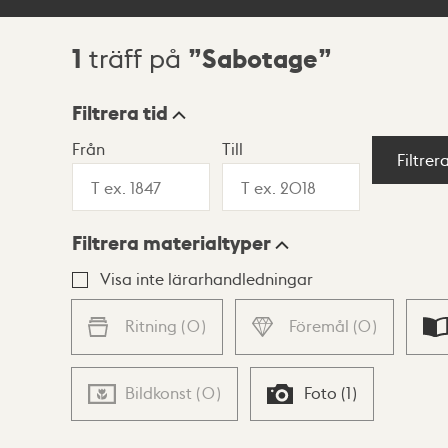
1
Sabotage
träff på
Sökresultat
Filtrera tid
Från
Till
Visningsläge
Filtrer
Filtrera materialtyper
Lista
Karta
Visa inte lärarhandledningar
Ritning
(
0
)
Föremål
(
0
)
Bildkonst
(
0
)
Foto
(
1
)