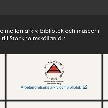
 mellan arkiv, bibliotek och museer i
till Stockholmskällan är:
Arbetarrörelsens arkiv och bibliotek