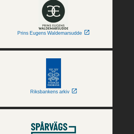
Prins Eugens Waldemarsudde
Riksbankens arkiv