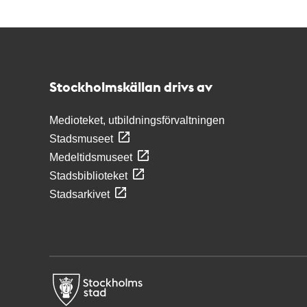
Kontakt
Stockholmskällan
Stockholmskällan drivs av
Medioteket, utbildningsförvaltningen
Stadsmuseet
Medeltidsmuseet
Stadsbiblioteket
Stadsarkivet