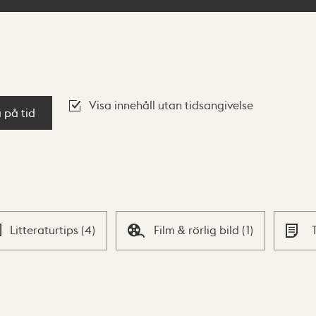
Visa innehåll utan tidsangivelse
a på tid
Litteraturtips
(
4
)
Film & rörlig bild
(
1
)