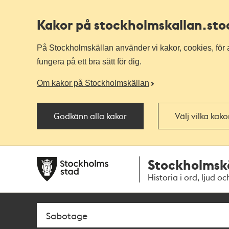
Kakor på stockholmskallan
.st
På Stockholmskällan använder vi kakor, cookies, för a
fungera på ett bra sätt för dig.
Om kakor på Stockholmskällan
Godkänn alla kakor
Välj vilka kak
Till
Till
Stockholmsk
navigationen
huvudinnehållet
Historia i ord, ljud oc
Sök
Fritextsök