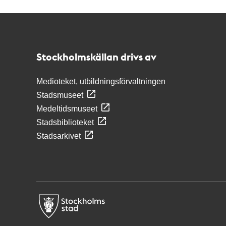
Kontakt
Stockholmskällan
Stockholmskällan drivs av
Medioteket, utbildningsförvaltningen
Stadsmuseet
Medeltidsmuseet
Stadsbiblioteket
Stadsarkivet