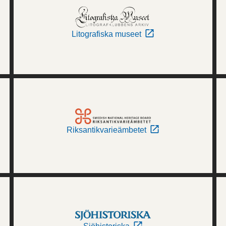
Litografiska museet
Riksantikvarieämbetet