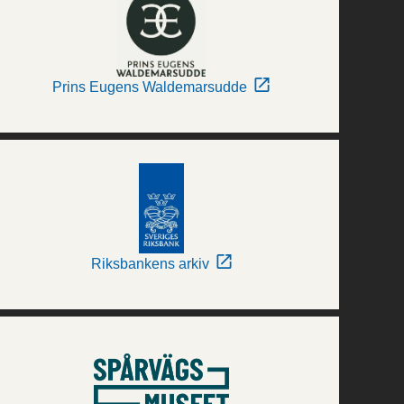
Prins Eugens Waldemarsudde
Riksbankens arkiv