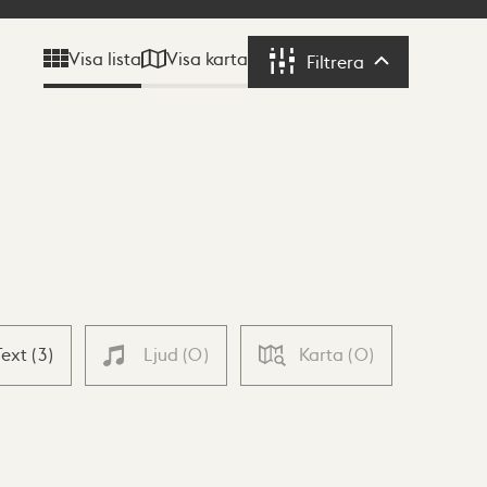
Visa karta
Visa lista
Filtrera
Filtrera
Text
(
3
)
Ljud
(
0
)
Karta
(
0
)