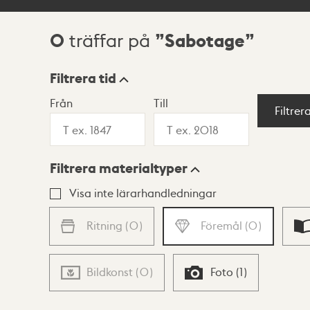
0
Sabotage
träffar på
Sökresultat
Filtrera tid
Från
Till
Visningsläge
Filtrer
Filtrera materialtyper
Lista
Karta
Visa inte lärarhandledningar
Ritning
(
0
)
Föremål
(
0
)
Bildkonst
(
0
)
Foto
(
1
)