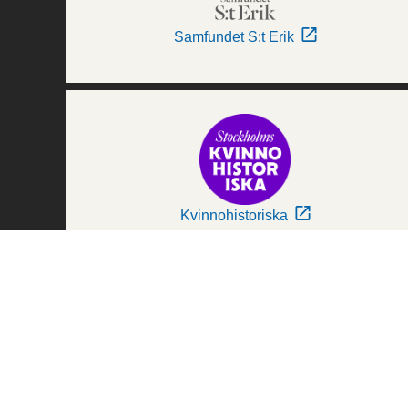
Samfundet S:t Erik
Kvinnohistoriska
Världskulturmuseerna