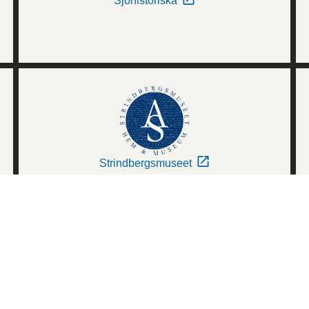
Sjöhistoriska
Strindbergsmuseet