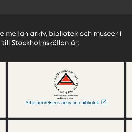
 mellan arkiv, bibliotek och museer i
till Stockholmskällan är:
Arbetarrörelsens arkiv och bibliotek