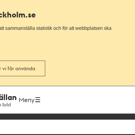
ockholm.se
tt sammanställa statistik och för att webbplatsen ska
or vi får använda
ällan
Meny
h bild