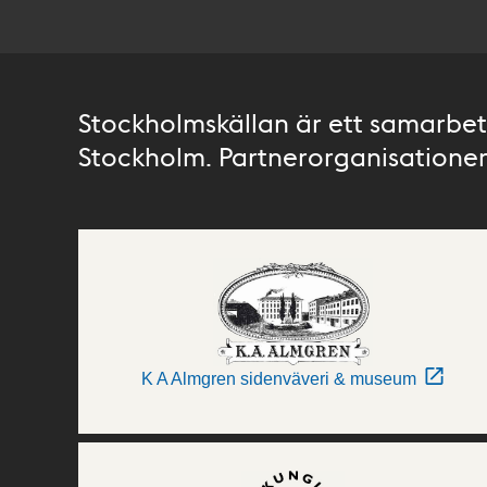
Stockholmskällan är ett samarbete
Stockholm. Partnerorganisationer 
K A Almgren sidenväveri & museum