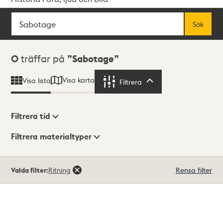
Sök
Fritextsök
Sök
Sökresultat
0
träffar på
Sabotage
Visa karta
Visa lista
Filtrera
Filtrera
Filtrera tid
Filtrera materialtyper
Visningsläge
Totalt
Valda filter:
Ritning
Rensa filter
0
träffar
Lista
Karta