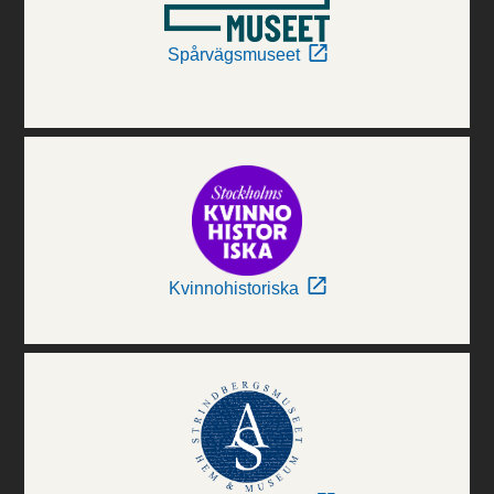
Spårvägsmuseet
Kvinnohistoriska