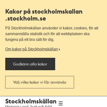
Kakor på stockholmskallan
.stockholm.se
På Stockholmskällan använder vi kakor, cookies, för att
sammanställa statistik och för att webbplatsen ska
fungera på ett bra sätt för dig.
Om kakor på Stockholmskällan
Godkänn alla kakor
Välj vilka kakor vi får använda
Till
Till
Stockholmskällan
navigationen
huvudinnehållet
Historia i ord, ljud och bild