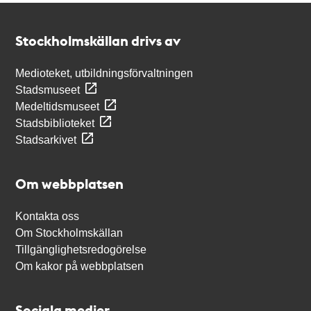
Kontakt
Stockholmskällan
Stockholmskällan drivs av
Medioteket, utbildningsförvaltningen
Stadsmuseet
Medeltidsmuseet
Stadsbiblioteket
Stadsarkivet
Om webbplatsen
Kontakta oss
Om Stockholmskällan
Tillgänglighetsredogörelse
Om kakor på webbplatsen
Sociala medier