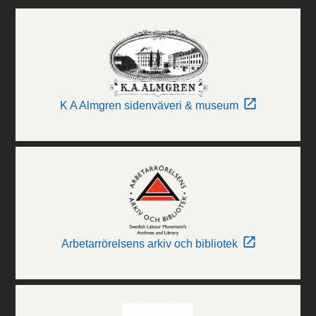
K A Almgren sidenväveri & museum
Arbetarrörelsens arkiv och bibliotek