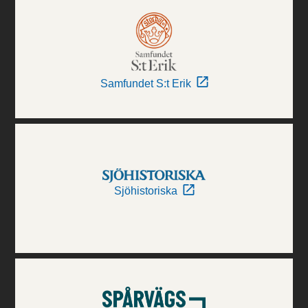
Samfundet S:t Erik
Sjöhistoriska