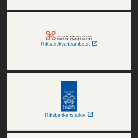
Riksantikvarieämbetet
Riksbankens arkiv