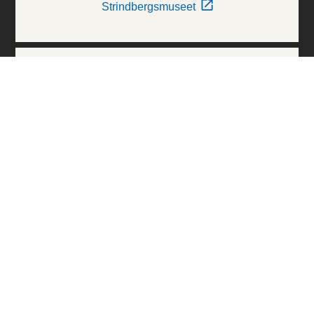
Strindbergsmuseet
Thielska Galleriet
Världskulturmuseerna