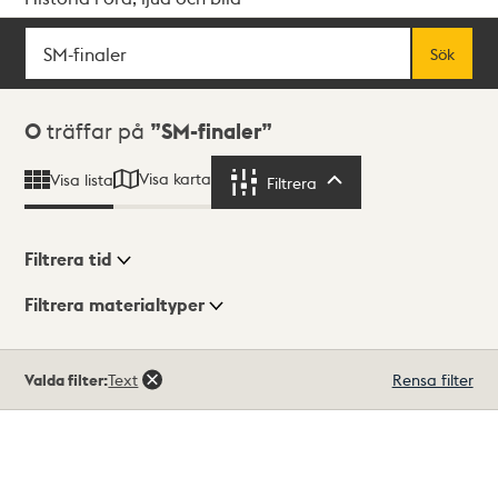
Sök
Fritextsök
Sök
Sökresultat
0
träffar på
SM-finaler
Visa karta
Visa lista
Filtrera
Filtrera
Filtrera tid
Filtrera materialtyper
Visningsläge
Totalt
Valda filter:
Text
Rensa filter
0
träffar
Lista
Karta