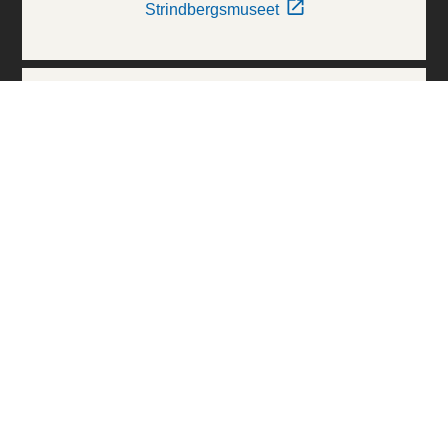
Strindbergsmuseet
Thielska Galleriet
Världskulturmuseerna