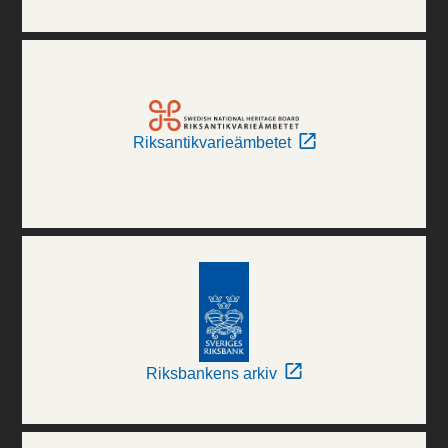
Riksantikvarieämbetet
Riksbankens arkiv