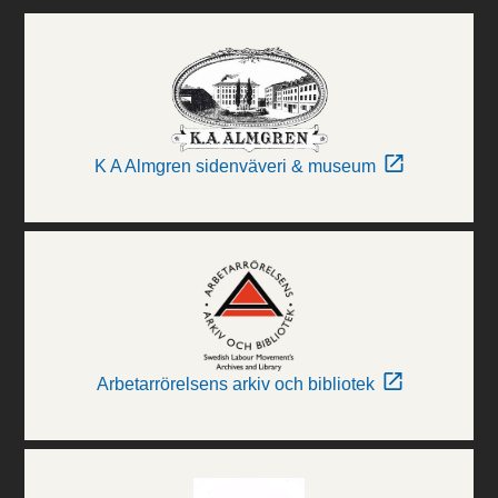
K A Almgren sidenväveri & museum
Arbetarrörelsens arkiv och bibliotek