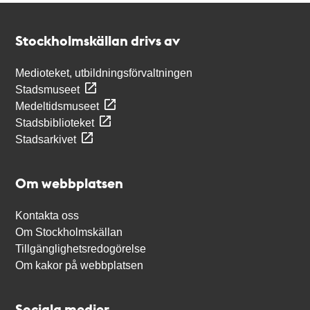
Kontakt
Stockholmskällan
Stockholmskällan drivs av
Medioteket, utbildningsförvaltningen
Stadsmuseet
Medeltidsmuseet
Stadsbiblioteket
Stadsarkivet
Om webbplatsen
Kontakta oss
Om Stockholmskällan
Tillgänglighetsredogörelse
Om kakor på webbplatsen
Sociala medier