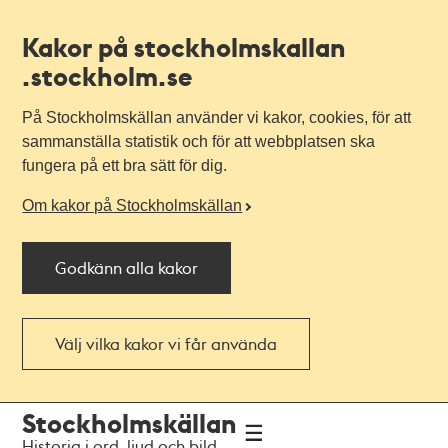
Kakor på stockholmskallan
.stockholm.se
På Stockholmskällan använder vi kakor, cookies, för att
sammanställa statistik och för att webbplatsen ska
fungera på ett bra sätt för dig.
Om kakor på Stockholmskällan
Godkänn alla kakor
Välj vilka kakor vi får använda
Till
Till
Stockholmskällan
navigationen
huvudinnehållet
Historia i ord, ljud och bild