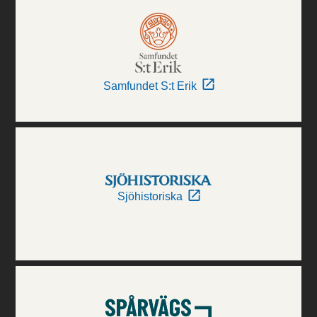
Samfundet S:t Erik
Sjöhistoriska