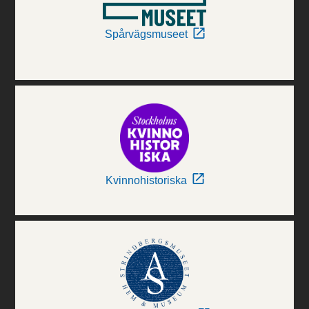
Spårvägsmuseet
Kvinnohistoriska