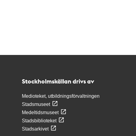
Kontakt
Stockholmskällan
Stockholmskällan drivs av
Medioteket, utbildningsförvaltningen
Stadsmuseet
Medeltidsmuseet
Stadsbiblioteket
Stadsarkivet