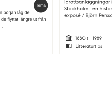
Idrottsanläggningar 
Tema
Stockholm : en histor
en början låg de
exposé / Björn Perss
de flyttat längre ut från
e…
1880 till 1989
Tid
Litteraturtips
Typ
Tidigare