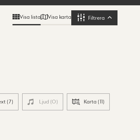
Visa karta
Visa lista
Filtrera
Filtrera
ext
(
7
)
Ljud
(
0
)
Karta
(
11
)