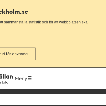
ockholm.se
tt sammanställa statistik och för att webbplatsen ska
or vi får använda
ällan
Meny
h bild