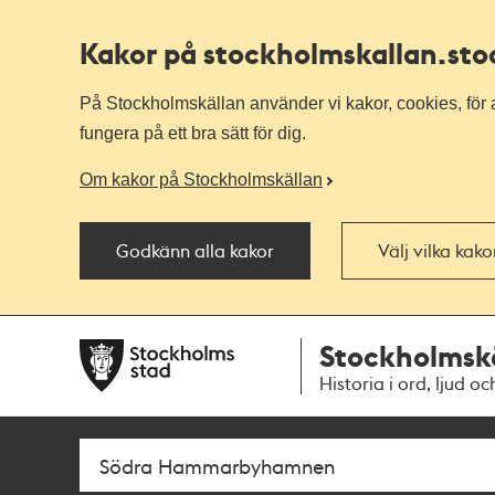
Kakor på stockholmskallan
.st
På Stockholmskällan använder vi kakor, cookies, för a
fungera på ett bra sätt för dig.
Om kakor på Stockholmskällan
Godkänn alla kakor
Välj vilka kak
Till
Till
Stockholmsk
navigationen
huvudinnehållet
Historia i ord, ljud oc
Sök
Fritextsök