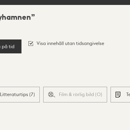
yhamnen
Visa innehåll utan tidsangivelse
a på tid
Litteraturtips
(
7
)
Film & rörlig bild
(
0
)
T