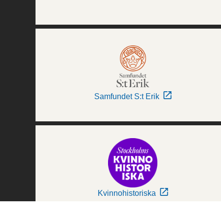
Samfundet S:t Erik
Kvinnohistoriska