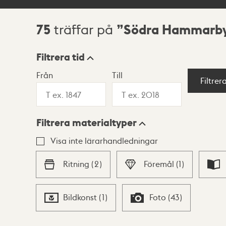
75
Södra Hammarb
träffar på
Sökresultat
Filtrera tid
Från
Till
Visningsläge
Filtrer
Filtrera materialtyper
Lista
Karta
Visa inte lärarhandledningar
Ritning
(
2
)
Föremål
(
1
)
Bildkonst
(
1
)
Foto
(
43
)