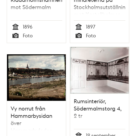
mot Södermalm
Stockholmsutställningen
mot Kastellholmen
och Skeppsholmen
1896
1897
med Södermalm i
Tid
Tid
Foto
Foto
bakgrunden
Typ
Typ
Rumsinteriör,
Vy norrut från
Södermalmstorg 4,
Hammarbysidan
2 tr
över
Hammarbyleden
12 september