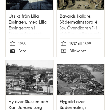
Utsikt från Lilla
Bayards källare,
Essingen, med Lilla
Södermalmstorg 4
Essingebron i
(kv. Överkikaren 1) i
förgrunden, mot
eldsljus. I dörren står
Södermalm och
tobaksfabrikören
1933
1837 till 1899
Långholmen
Erik Fohman.
Tid
Tid
Foto
Bildkonst
Typ
Typ
Vy över Slussen och
Flygbild över
Karl Johans torg
Södermalm, i