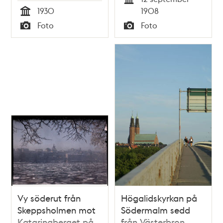
mot Södermalm. I
Tid
1930
1908
fonden Sofia Kyrka
Tid
Foto
Foto
Typ
Typ
Vy söderut från
Högalidskyrkan på
Skeppsholmen mot
Södermalm sedd
Katarinaberget på
från Västerbron