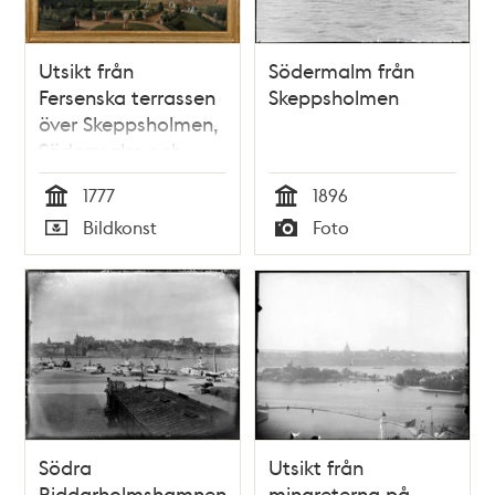
Utsikt från
Södermalm från
Fersenska terrassen
Skeppsholmen
över Skeppsholmen,
Södermalm och
Staden
1777
1896
Tid
Tid
Bildkonst
Foto
Typ
Typ
Södra
Utsikt från
Riddarholmshamnen
minareterna på