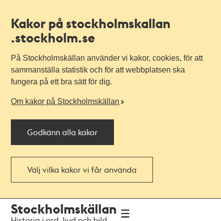
Kakor på stockholmskallan
.stockholm.se
På Stockholmskällan använder vi kakor, cookies, för att
sammanställa statistik och för att webbplatsen ska
fungera på ett bra sätt för dig.
Om kakor på Stockholmskällan
Godkänn alla kakor
Välj vilka kakor vi får använda
Till
Till
Stockholmskällan
navigationen
huvudinnehållet
Historia i ord, ljud och bild