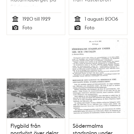
Södermalm
1920 till 1929
1 augusti 2006
Tid
Tid
Foto
Foto
Typ
Typ
Flygbild från
Södermalms
nordväst över delar
stadsplan under