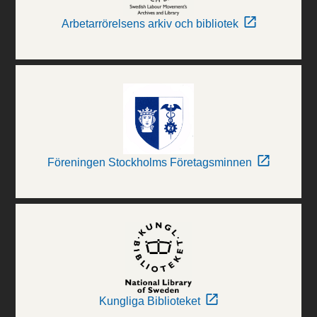
Arbetarrörelsens arkiv och bibliotek
Föreningen Stockholms Företagsminnen
Kungliga Biblioteket