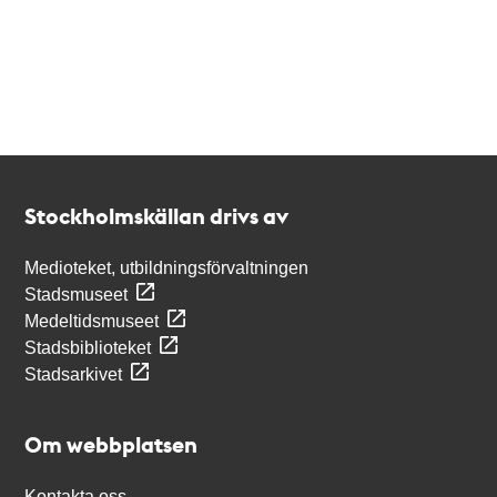
Kontakt
Stockholmskällan
Stockholmskällan drivs av
Medioteket, utbildningsförvaltningen
Stadsmuseet
Medeltidsmuseet
Stadsbiblioteket
Stadsarkivet
Om webbplatsen
Kontakta oss