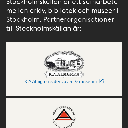
Stockholmskällan är ett samarbete
mellan arkiv, bibliotek och museer i
Stockholm. Partnerorganisationer
till Stockholmskällan är:
K A Almgren sidenväveri & museum