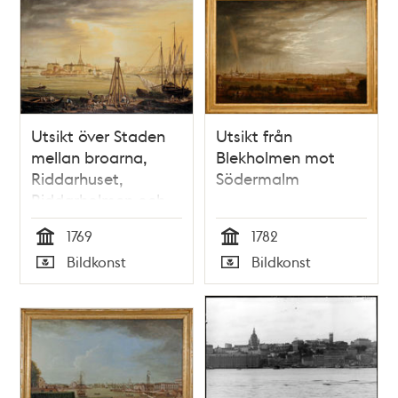
Utsikt över Staden
Utsikt från
mellan broarna,
Blekholmen mot
Riddarhuset,
Södermalm
Riddarholmen och
Södermalm
1769
1782
Tid
Tid
Bildkonst
Bildkonst
Typ
Typ