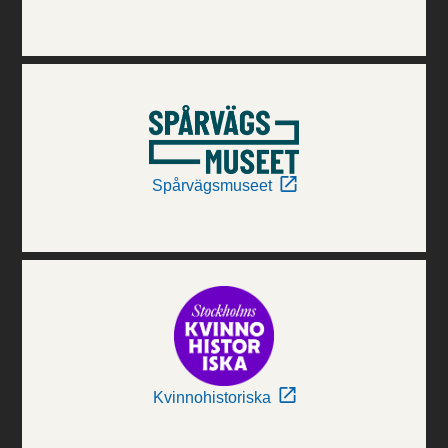
Spårvägsmuseet
Kvinnohistoriska