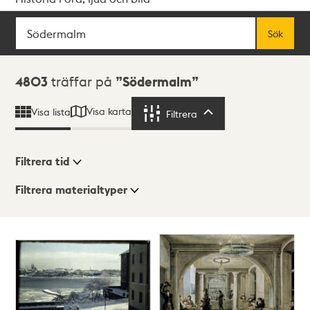
Sök
Fritextsök
Sök
Sökresultat
4803
träffar på
Södermalm
Visa karta
Visa lista
Filtrera
Filtrera
Filtrera tid
Filtrera materialtyper
Visningsläge
Totalt
4803
träffar
Lista
Karta