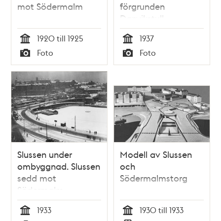
mot Södermalm
förgrunden
Danvikstull
1920 till 1925
1937
Tid
Tid
Foto
Foto
Typ
Typ
Slussen under
Modell av Slussen
ombyggnad. Slussen
och
sedd mot
Södermalmstorg
Södermalm
1933
1930 till 1933