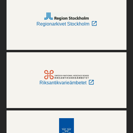
Regionarkivet Stockholm
Riksantikvarieämbetet