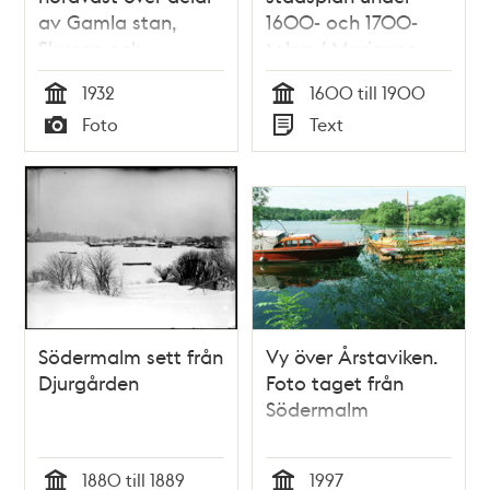
av Gamla stan,
1600- och 1700-
Slussen och
talen / Marianne
Södermalm
Råberg
1932
1600 till 1900
Tid
Tid
Foto
Text
Typ
Typ
Södermalm sett från
Vy över Årstaviken.
Djurgården
Foto taget från
Södermalm
1880 till 1889
1997