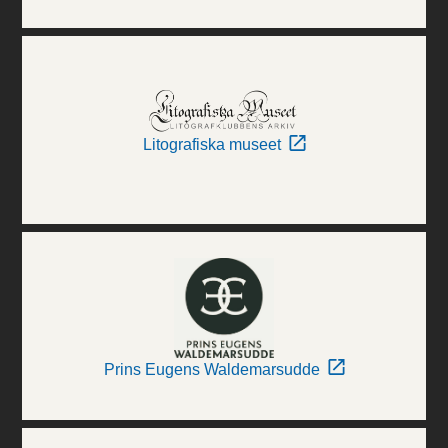
Litografiska museet
Prins Eugens Waldemarsudde