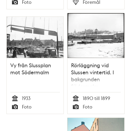
Tid
Tid
Foto
Föremål
Typ
Typ
Vy från Slussplan
Rörläggning vid
mot Södermalm
Slussen vintertid. I
bakgrunden
Södermalm
1933
1890 till 1899
Tid
Tid
Foto
Foto
Typ
Typ