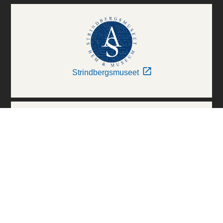
Strindbergsmuseet
Thielska Galleriet