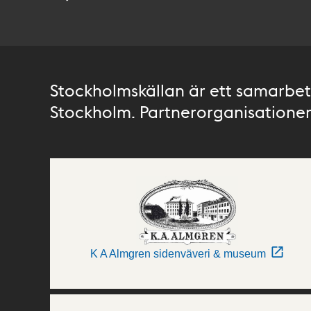
Stockholmskällan är ett samarbete
Stockholm. Partnerorganisationer 
K A Almgren sidenväveri & museum