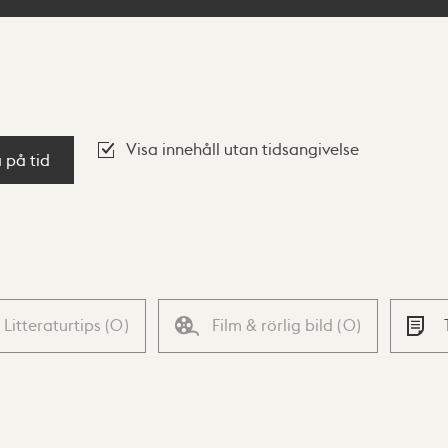
Visa innehåll utan tidsangivelse
a på tid
Litteraturtips
(
0
)
Film & rörlig bild
(
0
)