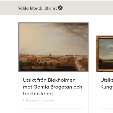
Totalt
Valda filter:
Bildkonst
2
träffar
Utsikt från Blekholmen
Utsik
mot Gamla Brogatan och
Kung
trakten kring
Observatoriet