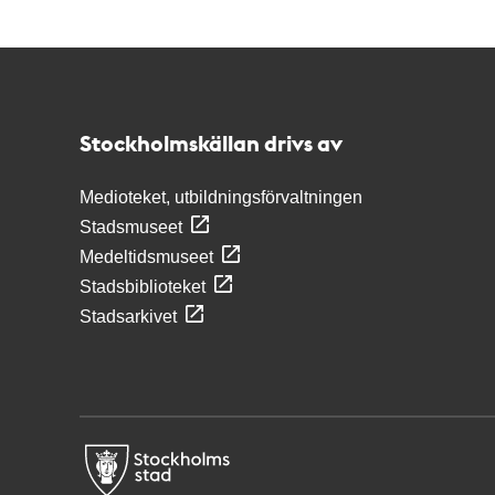
Kontakt
Stockholmskällan
Stockholmskällan drivs av
Medioteket, utbildningsförvaltningen
Stadsmuseet
Medeltidsmuseet
Stadsbiblioteket
Stadsarkivet