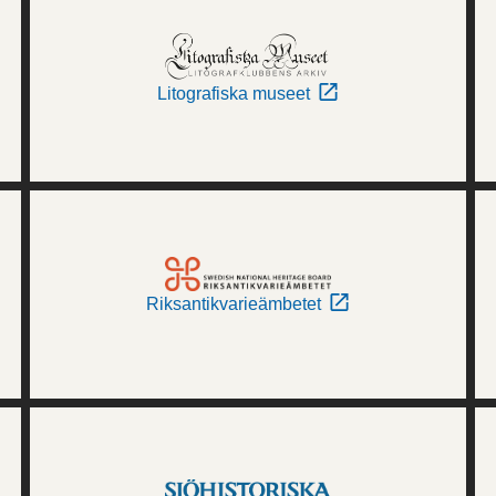
Litografiska museet
Riksantikvarieämbetet