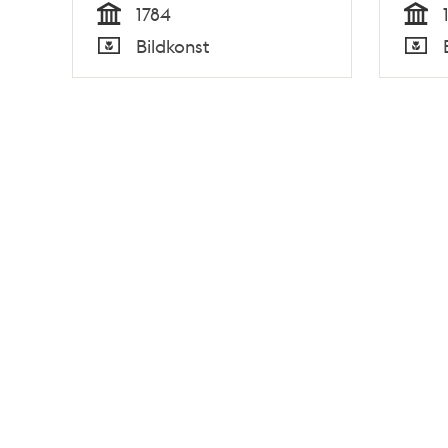
1784
Tid
Tid
Bildkonst
Typ
Typ