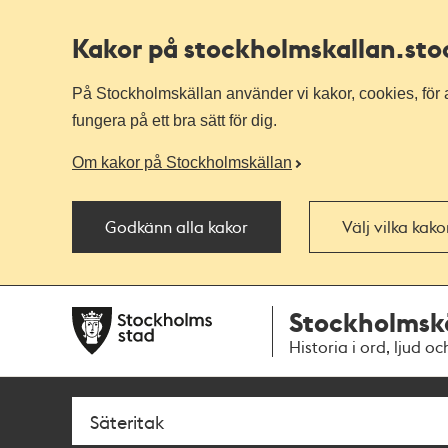
Kakor på stockholmskallan
.st
På Stockholmskällan använder vi kakor, cookies, för a
fungera på ett bra sätt för dig.
Om kakor på Stockholmskällan
Godkänn alla kakor
Välj vilka kak
Till
Till
Stockholmsk
navigationen
huvudinnehållet
Historia i ord, ljud oc
Sök
Fritextsök