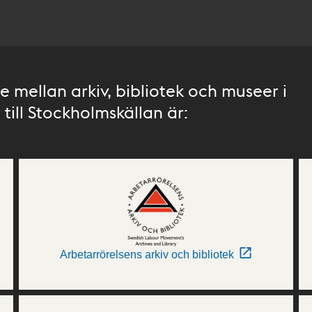
 mellan arkiv, bibliotek och museer i
till Stockholmskällan är:
Arbetarrörelsens arkiv och bibliotek