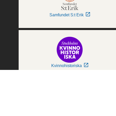
Samfundet S:t Erik
Kvinnohistoriska
Världskulturmuseerna