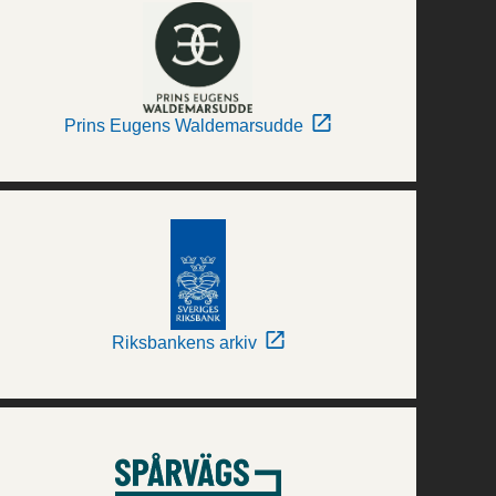
Prins Eugens Waldemarsudde
Riksbankens arkiv