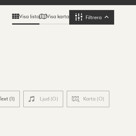
Visa karta
Visa lista
Filtrera
Filtrera
Text
(
1
)
Ljud
(
0
)
Karta
(
0
)