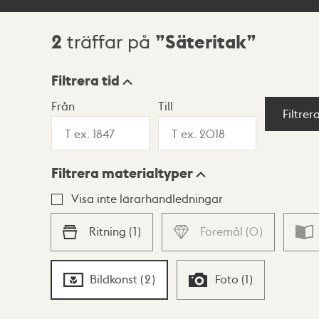
2
Säteritak
träffar på
Sökresultat
Filtrera tid
Från
Till
Visningsläge
Filtrer
Filtrera materialtyper
Lista
Karta
Visa inte lärarhandledningar
Ritning
(
1
)
Föremål
(
0
)
Bildkonst
(
2
)
Foto
(
1
)