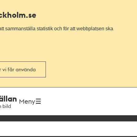
ockholm.se
tt sammanställa statistik och för att webbplatsen ska
or vi får använda
ällan
Meny
h bild