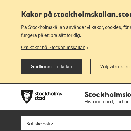
Kakor på stockholmskallan
.st
På Stockholmskällan använder vi kakor, cookies, för a
fungera på ett bra sätt för dig.
Om kakor på Stockholmskällan
Godkänn alla kakor
Välj vilka kak
Till
Till
Stockholmsk
navigationen
huvudinnehållet
Historia i ord, ljud oc
Sök
Fritextsök