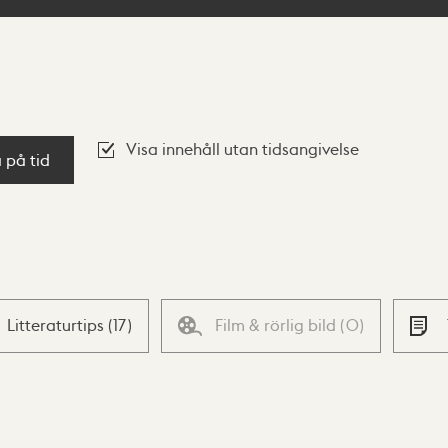
Visa innehåll utan tidsangivelse
a på tid
Litteraturtips
(
17
)
Film & rörlig bild
(
0
)