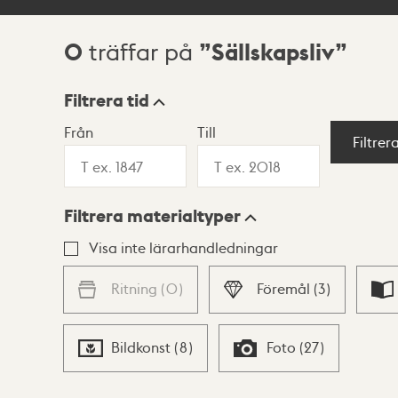
0
Sällskapsliv
träffar på
Sökresultat
Filtrera tid
Från
Till
Visningsläge
Filtrer
Filtrera materialtyper
Lista
Karta
Visa inte lärarhandledningar
Ritning
(
0
)
Föremål
(
3
)
Bildkonst
(
8
)
Foto
(
27
)