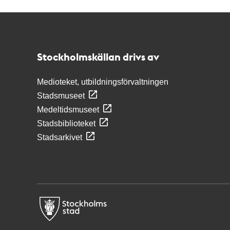
Kontakt
Stockholmskällan
Stockholmskällan drivs av
Medioteket, utbildningsförvaltningen
Stadsmuseet
Medeltidsmuseet
Stadsbiblioteket
Stadsarkivet