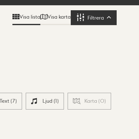
Visa karta
Visa lista
Filtrera
Filtrera
Text
(
7
)
Ljud
(
1
)
Karta
(
0
)