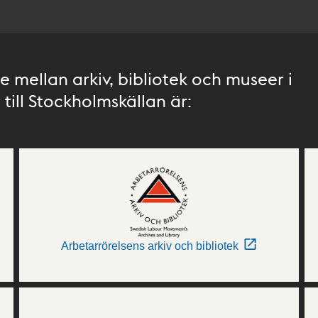
 mellan arkiv, bibliotek och museer i
till Stockholmskällan är:
Arbetarrörelsens arkiv och bibliotek