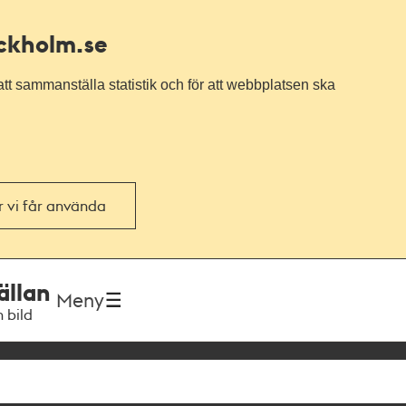
ockholm.se
tt sammanställa statistik och för att webbplatsen ska
or vi får använda
ällan
Meny
h bild