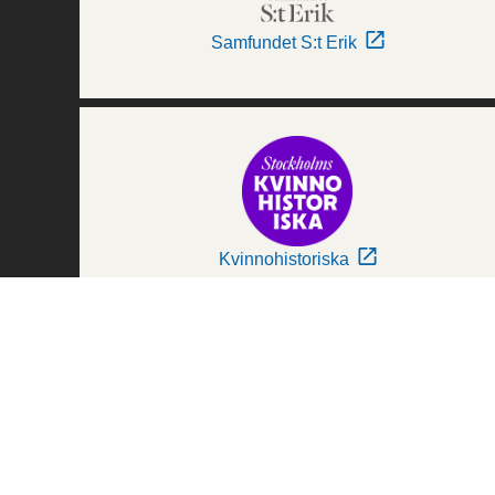
Samfundet S:t Erik
Kvinnohistoriska
Världskulturmuseerna