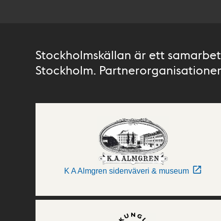
Stockholmskällan är ett samarbete
Stockholm. Partnerorganisationer 
K A Almgren sidenväveri & museum