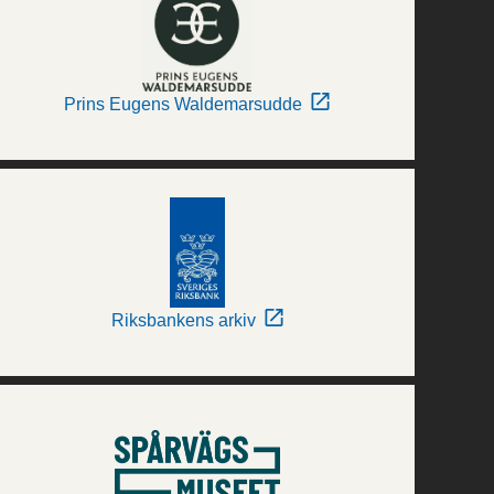
Prins Eugens Waldemarsudde
Riksbankens arkiv