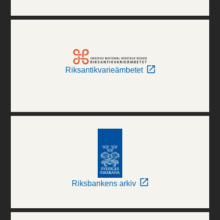
Riksantikvarieämbetet
Riksbankens arkiv