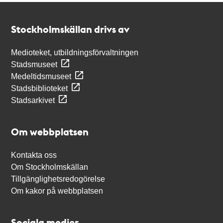
Kontakt
Stockholmskällan
Stockholmskällan drivs av
Medioteket, utbildningsförvaltningen
Stadsmuseet
Medeltidsmuseet
Stadsbiblioteket
Stadsarkivet
Om webbplatsen
Kontakta oss
Om Stockholmskällan
Tillgänglighetsredogörelse
Om kakor på webbplatsen
Sociala medier