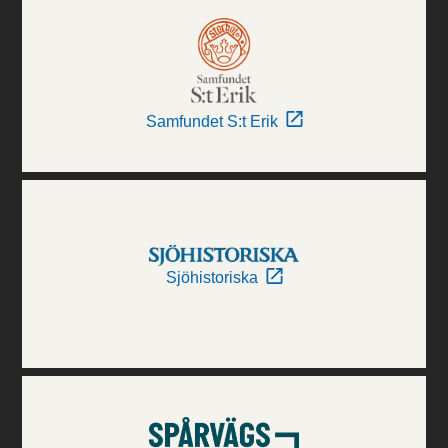
Samfundet S:t Erik
Sjöhistoriska