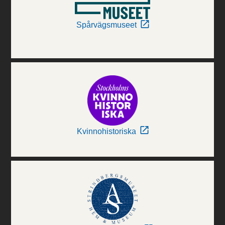
Spårvägsmuseet
Kvinnohistoriska