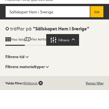
Sök
Fritextsök
Sök
Sökresultat
0
träffar på
Sällskapet Hem i Sverige
Visa karta
Visa lista
Filtrera
Filtrera
Filtrera tid
Filtrera materialtyper
Visningsläge
Totalt
Valda filter:
Bildkonst
Rensa filter
0
träffar
Lista
Karta