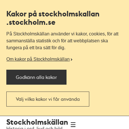
Kakor på stockholmskallan
.stockholm.se
På Stockholmskällan använder vi kakor, cookies, för att
sammanställa statistik och för att webbplatsen ska
fungera på ett bra sätt för dig.
Om kakor på Stockholmskällan
Godkänn alla kakor
Välj vilka kakor vi får använda
Till
Till
Stockholmskällan
navigationen
huvudinnehållet
Historia i ord, ljud och bild