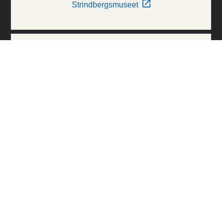
Strindbergsmuseet
Thielska Galleriet
Världskulturmuseerna