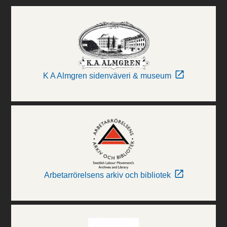
K A Almgren sidenväveri & museum
Arbetarrörelsens arkiv och bibliotek