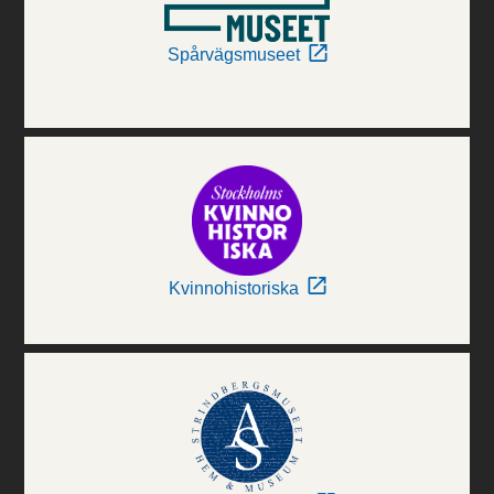
Spårvägsmuseet
Kvinnohistoriska