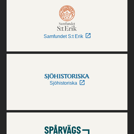
Samfundet S:t Erik
Sjöhistoriska