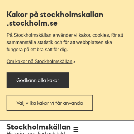
Kakor på stockholmskallan
.stockholm.se
På Stockholmskällan använder vi kakor, cookies, för att
sammanställa statistik och för att webbplatsen ska
fungera på ett bra sätt för dig.
Om kakor på Stockholmskällan
Godkänn alla kakor
Välj vilka kakor vi får använda
Till
Till
Stockholmskällan
navigationen
huvudinnehållet
Historia i ord, ljud och bild