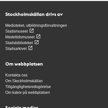
Kontakt
Stockholmskällan
Stockholmskällan drivs av
Medioteket, utbildningsförvaltningen
Stadsmuseet
Medeltidsmuseet
Stadsbiblioteket
Stadsarkivet
Om webbplatsen
Kontakta oss
Om Stockholmskällan
Tillgänglighetsredogörelse
Om kakor på webbplatsen
Sociala medier