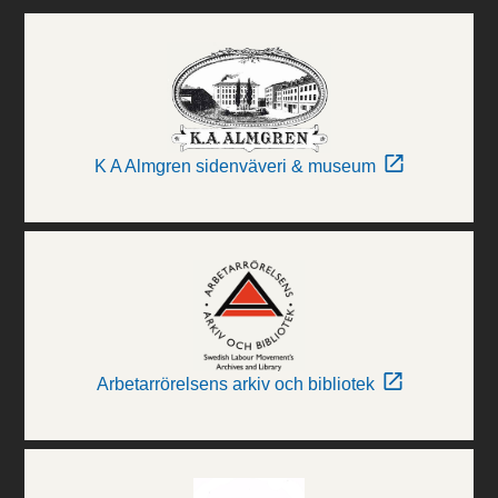
K A Almgren sidenväveri & museum
Arbetarrörelsens arkiv och bibliotek