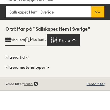
Sök
Fritextsök
Sök
Sökresultat
0
träffar på
Sällskapet Hem i Sverige
Visa karta
Visa lista
Filtrera
Filtrera
Filtrera tid
Filtrera materialtyper
Visningsläge
Totalt
Valda filter:
Karta
Rensa filter
0
träffar
Lista
Karta