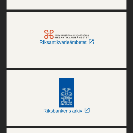
Riksantikvarieämbetet
Riksbankens arkiv