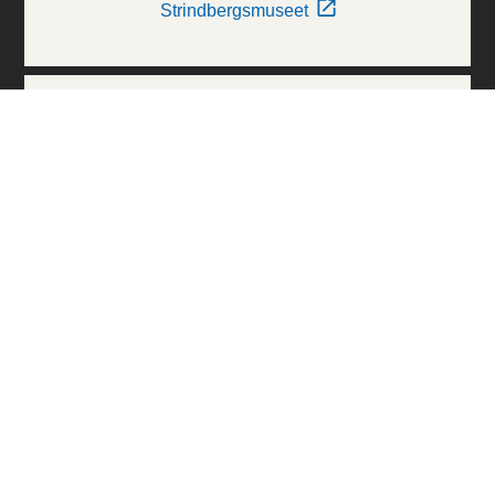
Strindbergsmuseet
Thielska Galleriet
Världskulturmuseerna