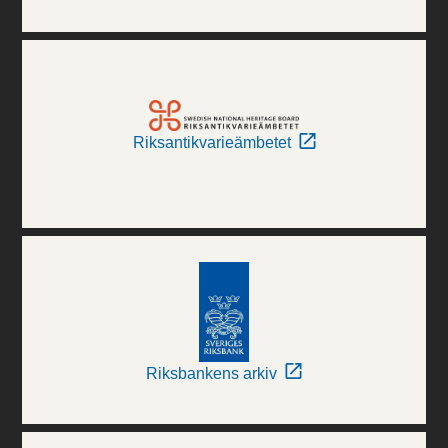
Riksantikvarieämbetet
Riksbankens arkiv