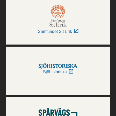
Samfundet S:t Erik
Sjöhistoriska