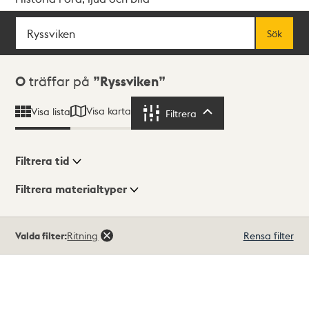
Sök
Fritextsök
Sök
Sökresultat
0
träffar på
Ryssviken
Visa karta
Visa lista
Filtrera
Filtrera
Filtrera tid
Filtrera materialtyper
Visningsläge
Totalt
Valda filter:
Ritning
Rensa filter
0
träffar
Lista
Karta