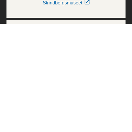
Strindbergsmuseet
Thielska Galleriet
Världskulturmuseerna