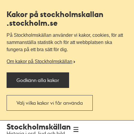
Kakor på stockholmskallan
.stockholm.se
På Stockholmskällan använder vi kakor, cookies, för att
sammanställa statistik och för att webbplatsen ska
fungera på ett bra sätt för dig.
Om kakor på Stockholmskällan
Godkänn alla kakor
Välj vilka kakor vi får använda
Till
Till
Stockholmskällan
navigationen
huvudinnehållet
Historia i ord, ljud och bild