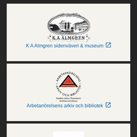
K A Almgren sidenväveri & museum
Arbetarrörelsens arkiv och bibliotek