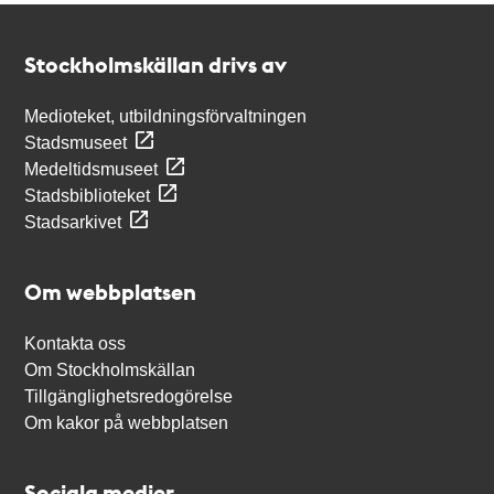
Kontakt
Stockholmskällan
Stockholmskällan drivs av
Medioteket, utbildningsförvaltningen
Stadsmuseet
Medeltidsmuseet
Stadsbiblioteket
Stadsarkivet
Om webbplatsen
Kontakta oss
Om Stockholmskällan
Tillgänglighetsredogörelse
Om kakor på webbplatsen
Sociala medier