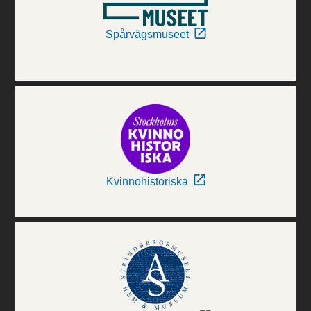
Spårvägsmuseet
Kvinnohistoriska