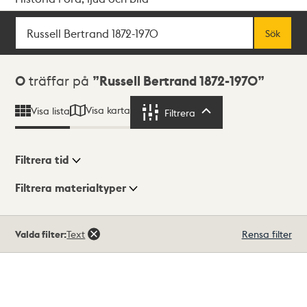
Sök
Fritextsök
Sök
Sökresultat
0
träffar på
Russell Bertrand 1872-1970
Visa karta
Visa lista
Filtrera
Filtrera
Filtrera tid
Filtrera materialtyper
Visningsläge
Totalt
Valda filter:
Text
Rensa filter
0
träffar
Lista
Karta