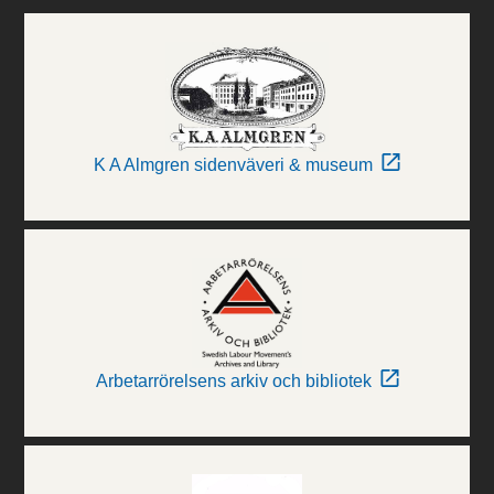
K A Almgren sidenväveri & museum
Arbetarrörelsens arkiv och bibliotek