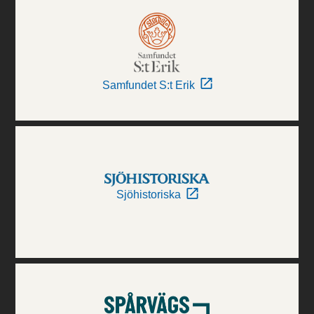
Samfundet S:t Erik
Sjöhistoriska