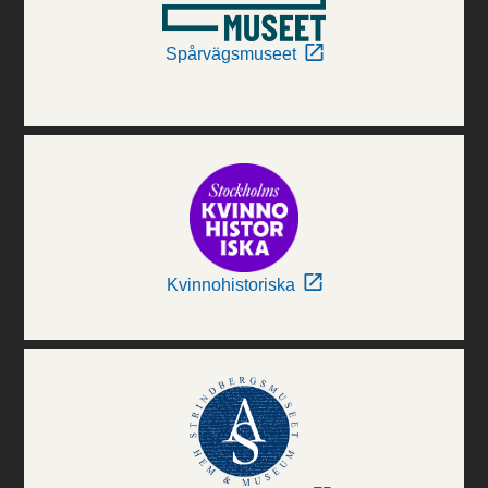
Spårvägsmuseet
Kvinnohistoriska