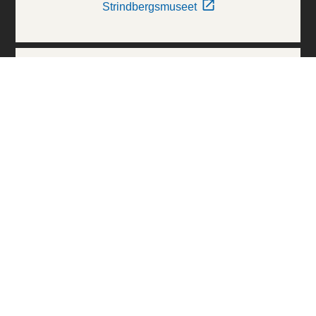
Strindbergsmuseet
Thielska Galleriet
Världskulturmuseerna