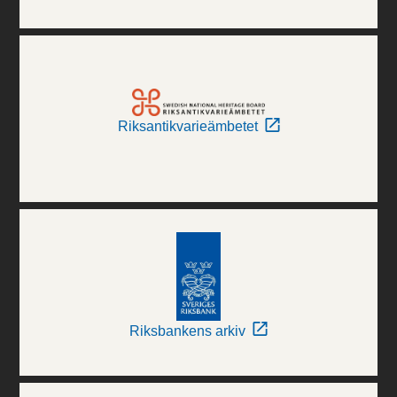
Riksantikvarieämbetet
Riksbankens arkiv