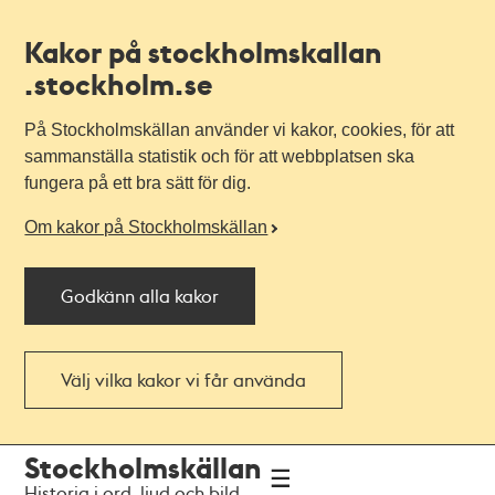
Kakor på stockholmskallan
.stockholm.se
På Stockholmskällan använder vi kakor, cookies, för att
sammanställa statistik och för att webbplatsen ska
fungera på ett bra sätt för dig.
Om kakor på Stockholmskällan
Godkänn alla kakor
Välj vilka kakor vi får använda
Till
Till
Stockholmskällan
navigationen
huvudinnehållet
Historia i ord, ljud och bild