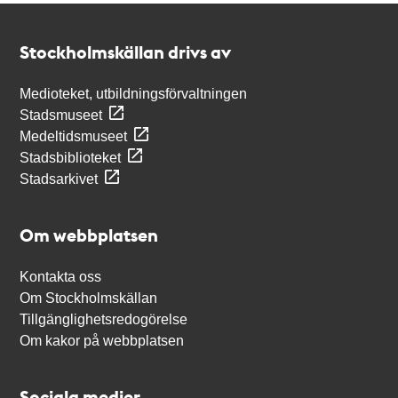
Kontakt
Stockholmskällan
Stockholmskällan drivs av
Medioteket, utbildningsförvaltningen
Stadsmuseet
Medeltidsmuseet
Stadsbiblioteket
Stadsarkivet
Om webbplatsen
Kontakta oss
Om Stockholmskällan
Tillgänglighetsredogörelse
Om kakor på webbplatsen
Sociala medier