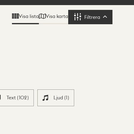
Visa karta
Visa lista
Filtrera
Filtrera
Text
(
102
)
Ljud
(
1
)