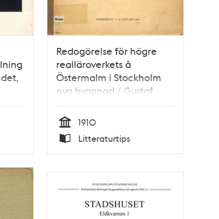
Redogörelse för högre
lning
realläroverkets å
det,
Östermalm i Stockholm
nya byggnad / Gustaf
ika
Elmquist
1910
Tid
Litteraturtips
Typ