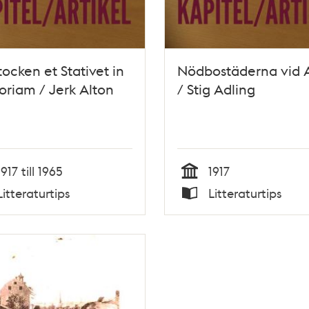
ocken et Stativet in
Nödbostäderna vid A
riam / Jerk Alton
/ Stig Adling
1917 till 1965
1917
Tid
Litteraturtips
Litteraturtips
Typ