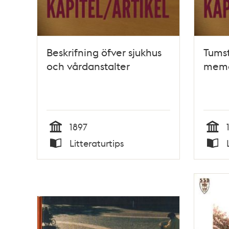
Beskrifning öfver sjukhus
Tumst
och vårdanstalter
memo
1897
Tid
Tid
Litteraturtips
Typ
Typ