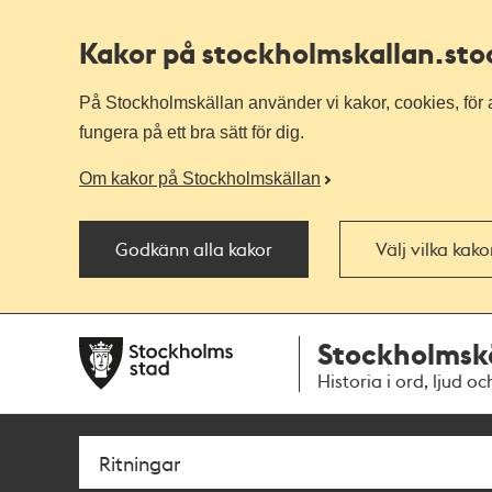
Kakor på stockholmskallan
.st
På Stockholmskällan använder vi kakor, cookies, för a
fungera på ett bra sätt för dig.
Om kakor på Stockholmskällan
Godkänn alla kakor
Välj vilka kak
Till
Till
Stockholmsk
navigationen
huvudinnehållet
Historia i ord, ljud oc
Sök
Fritextsök