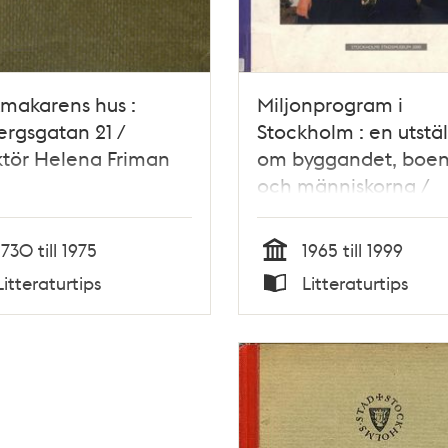
makarens hus :
Miljonprogram i
ergsgatan 21 /
Stockholm : en utstäl
tör Helena Friman
om byggandet, boen
och människorna /
katalog: redaktör Ulr
Sax
1730 till 1975
1965 till 1999
Tid
Litteraturtips
Litteraturtips
Typ