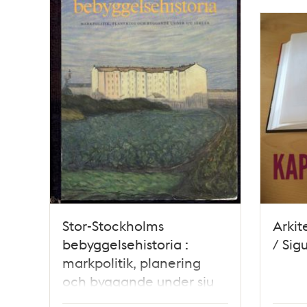
Stor-Stockholms
Arkit
bebyggelsehistoria :
/ Sig
markpolitik, planering
och byggande under sju
sekler / Ingemar