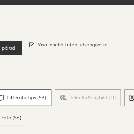
Visa innehåll utan tidsangivelse
a på tid
Litteraturtips
(
59
)
Film & rörlig bild
(
0
)
Foto
(
56
)