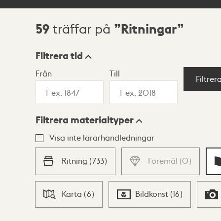
59
Ritningar
träffar på
Sökresultat
Filtrera tid
Från
Till
Visningsläge
Filtrer
Filtrera materialtyper
Lista
Karta
Visa inte lärarhandledningar
Ritning
(
733
)
Föremål
(
0
)
Karta
(
6
)
Bildkonst
(
16
)