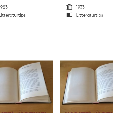
1923
1933
Tid
Litteraturtips
Litteraturtips
Typ