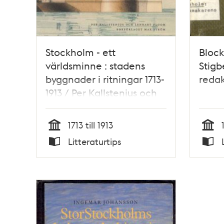
Stockholm - ett
Block
världsminne : stadens
Stigb
byggnader i ritningar 1713-
redak
1913 / Per Kallstenius och
Lennart Ploom
1713 till 1913
Tid
Tid
Litteraturtips
Typ
Typ