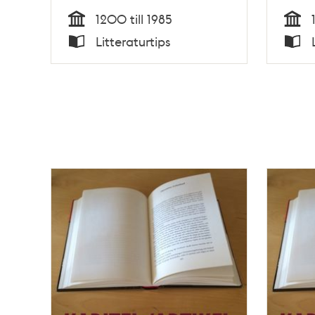
Johansson
1200 till 1985
Tid
Tid
Litteraturtips
Typ
Typ