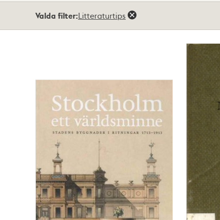
Totalt
Valda filter:
Litteraturtips
59
träffar