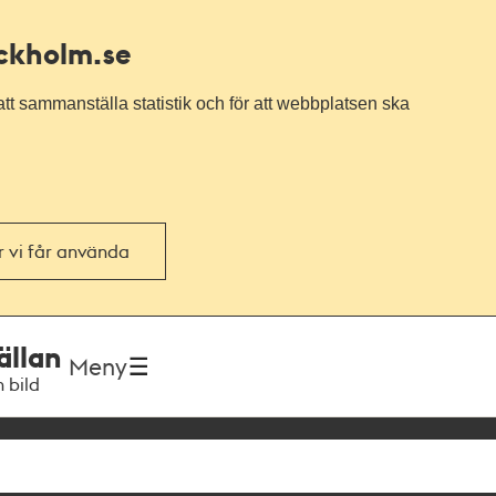
ockholm.se
tt sammanställa statistik och för att webbplatsen ska
or vi får använda
ällan
Meny
h bild