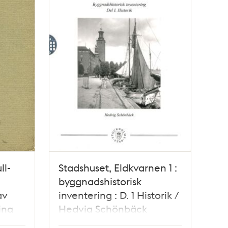
ll-
Stadshuset, Eldkvarnen 1 :
byggnadshistorisk
av
inventering : D. 1 Historik /
ing
Hedvig Schönbäck
933