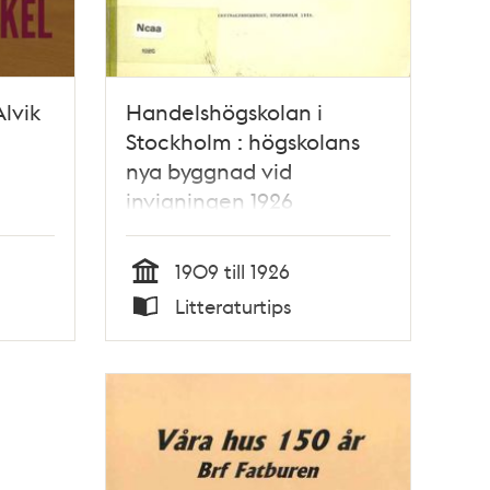
lvik
Handelshögskolan i
Stockholm : högskolans
nya byggnad vid
invigningen 1926
1909 till 1926
Tid
Litteraturtips
Typ