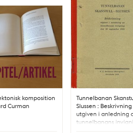
ektonisk komposition
Tunnelbanan Skanstu
urd Curman
Slussen : Beskrivning
utgiven i anledning 
tunnelbanans invign
den 30 september 1