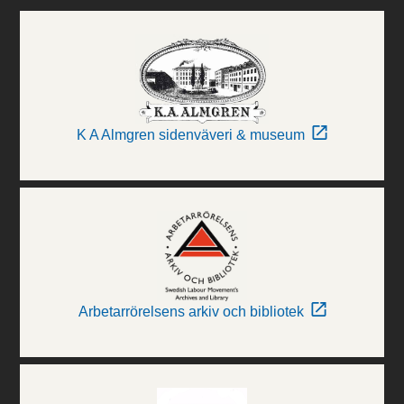
K A Almgren sidenväveri & museum
Arbetarrörelsens arkiv och bibliotek