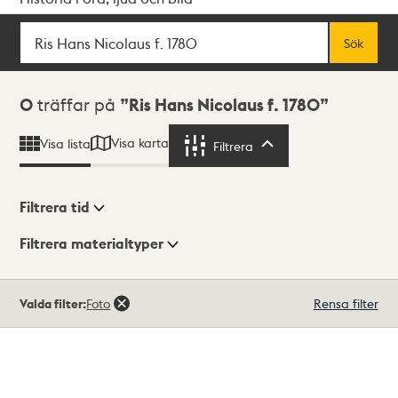
Sök
Fritextsök
Sök
Sökresultat
0
träffar på
Ris Hans Nicolaus f. 1780
Visa karta
Visa lista
Filtrera
Filtrera
Filtrera tid
Filtrera materialtyper
Visningsläge
Totalt
Valda filter:
Foto
Rensa filter
0
träffar
Lista
Karta