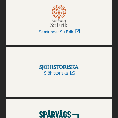
Samfundet S:t Erik
Sjöhistoriska