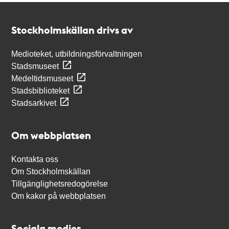
Kontakt
Stockholmskällan
Stockholmskällan drivs av
Medioteket, utbildningsförvaltningen
Stadsmuseet
Medeltidsmuseet
Stadsbiblioteket
Stadsarkivet
Om webbplatsen
Kontakta oss
Om Stockholmskällan
Tillgänglighetsredogörelse
Om kakor på webbplatsen
Sociala medier