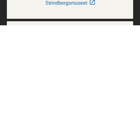
Strindbergsmuseet
Thielska Galleriet
Världskulturmuseerna