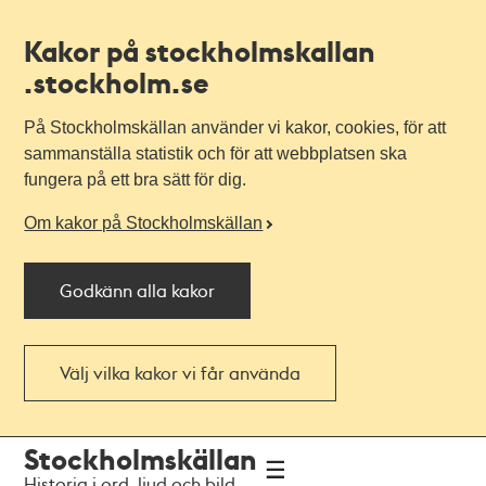
Kakor på stockholmskallan
.stockholm.se
På Stockholmskällan använder vi kakor, cookies, för att
sammanställa statistik och för att webbplatsen ska
fungera på ett bra sätt för dig.
Om kakor på Stockholmskällan
Godkänn alla kakor
Välj vilka kakor vi får använda
Till
Till
Stockholmskällan
navigationen
huvudinnehållet
Historia i ord, ljud och bild