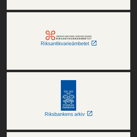
Riksantikvarieämbetet
Riksbankens arkiv