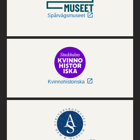
Spårvägsmuseet
Kvinnohistoriska