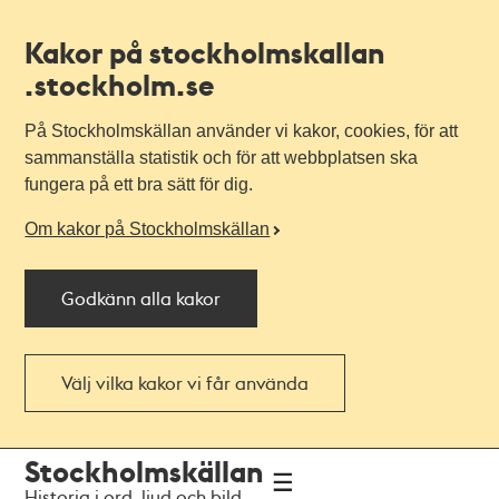
Kakor på stockholmskallan
.stockholm.se
På Stockholmskällan använder vi kakor, cookies, för att
sammanställa statistik och för att webbplatsen ska
fungera på ett bra sätt för dig.
Om kakor på Stockholmskällan
Godkänn alla kakor
Välj vilka kakor vi får använda
Till
Till
Stockholmskällan
navigationen
huvudinnehållet
Historia i ord, ljud och bild