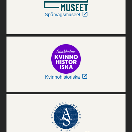
Spårvägsmuseet
Kvinnohistoriska