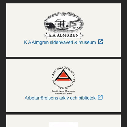
K A Almgren sidenväveri & museum
Arbetarrörelsens arkiv och bibliotek