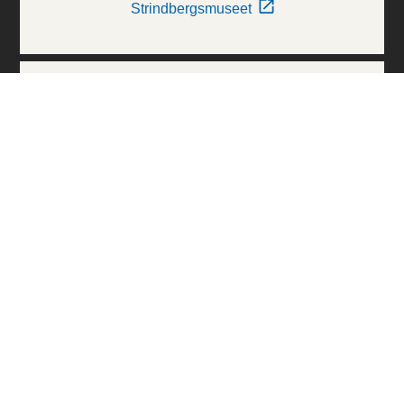
Strindbergsmuseet
Thielska Galleriet
Världskulturmuseerna