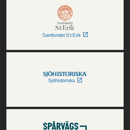
Samfundet S:t Erik
Sjöhistoriska