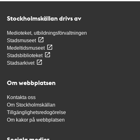
Kontakt
Stockholmskällan
Stockholmskällan drivs av
Medioteket, utbildningsförvaltningen
Stadsmuseet
Medeltidsmuseet
Stadsbiblioteket
Stadsarkivet
Om webbplatsen
Kontakta oss
Om Stockholmskällan
Tillgänglighetsredogörelse
Om kakor på webbplatsen
Sociala medier