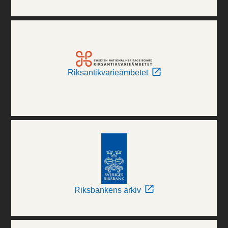
Riksantikvarieämbetet
Riksbankens arkiv