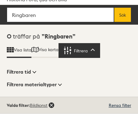
Sök
Fritextsök
Sök
Sökresultat
0
träffar på
Ringbaren
Visa karta
Visa lista
Filtrera
Filtrera
Filtrera tid
Filtrera materialtyper
Visningsläge
Totalt
Valda filter:
Bildkonst
Rensa filter
0
träffar
Lista
Karta