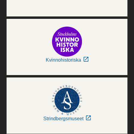
Kvinnohistoriska
Strindbergsmuseet