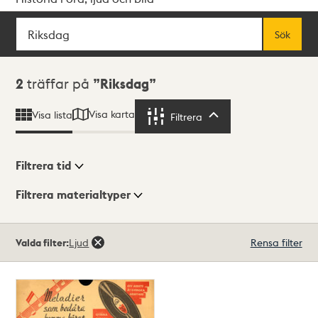
Sök
Fritextsök
Sök
Sökresultat
2
träffar på
Riksdag
Visa karta
Visa lista
Filtrera
Filtrera
Filtrera tid
Filtrera materialtyper
Visningsläge
Totalt
Valda filter:
Ljud
Rensa filter
2
träffar
Lista
Karta