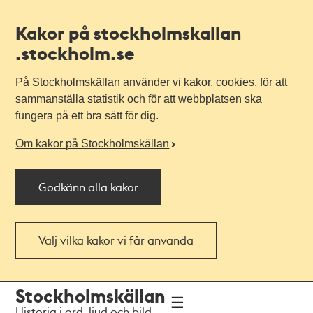
Kakor på stockholmskallan
.stockholm.se
På Stockholmskällan använder vi kakor, cookies, för att
sammanställa statistik och för att webbplatsen ska
fungera på ett bra sätt för dig.
Om kakor på Stockholmskällan
Godkänn alla kakor
Välj vilka kakor vi får använda
Till
Till
Stockholmskällan
navigationen
huvudinnehållet
Historia i ord, ljud och bild