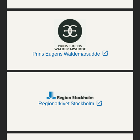
Prins Eugens Waldemarsudde
Regionarkivet Stockholm