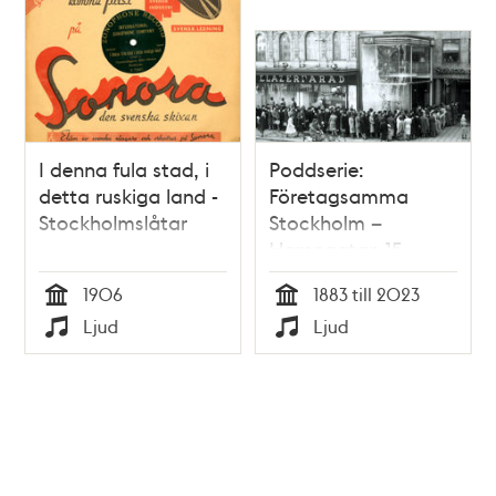
I denna fula stad, i
Poddserie:
detta ruskiga land -
Företagsamma
Stockholmslåtar
Stockholm –
Hamngatan 15,
MEA
1906
1883 till 2023
Tid
Tid
Ljud
Ljud
Typ
Typ