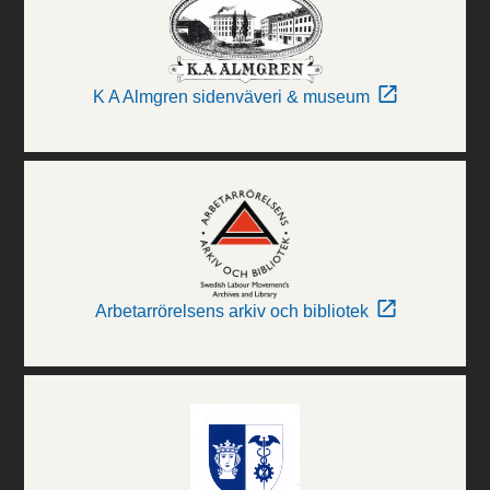
K A Almgren sidenväveri & museum
Arbetarrörelsens arkiv och bibliotek