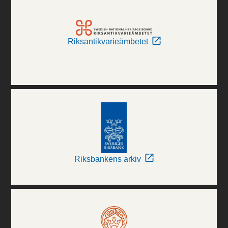
Riksantikvarieämbetet
Riksbankens arkiv