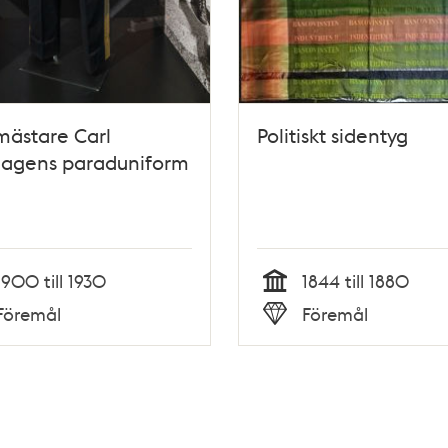
mästare Carl
Politiskt sidentyg
hagens paraduniform
1900 till 1930
1844 till 1880
Tid
Föremål
Föremål
Typ