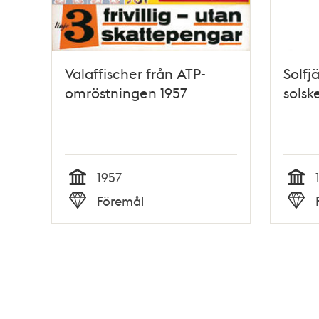
Valaffischer från ATP-
Solfj
omröstningen 1957
solsk
1957
Tid
Tid
Föremål
Typ
Typ