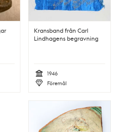
gar
Kransband från Carl
Lindhagens begravning
1946
Tid
Föremål
Typ