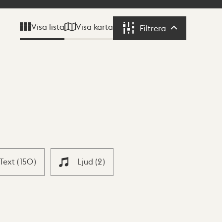
Visa karta
Visa lista
Filtrera
Filtrera
Text
(
150
)
Ljud
(
2
)