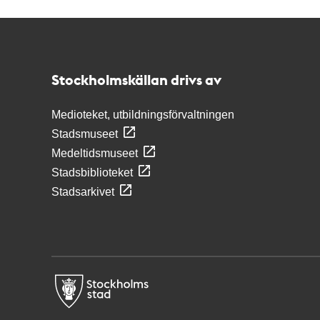
Kontakt
Stockholmskällan
Stockholmskällan drivs av
Medioteket, utbildningsförvaltningen
Stadsmuseet
Medeltidsmuseet
Stadsbiblioteket
Stadsarkivet