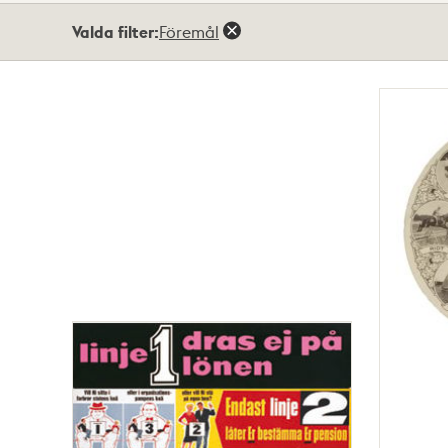
Totalt
Valda filter:
Föremål
12
träffar