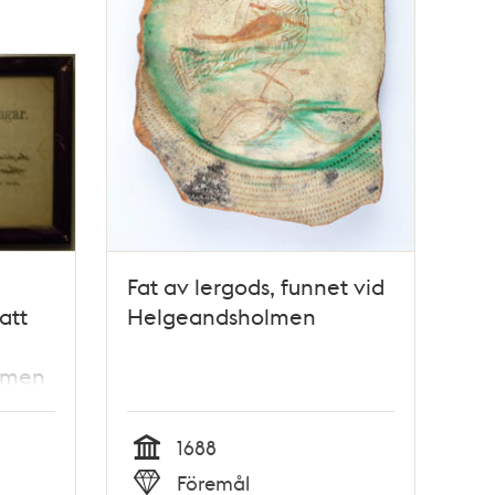
Fat av lergods, funnet vid
att
Helgeandsholmen
ormen
1688
Tid
Föremål