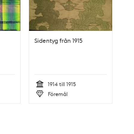
Sidentyg från 1915
1914 till 1915
Tid
Föremål
Typ