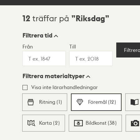
12
Riksdag
träffar på
Sökresultat
Filtrera tid
Från
Till
Visningsläge
Filtrer
Filtrera materialtyper
Lista
Karta
Visa inte lärarhandledningar
Ritning
(
1
)
Föremål
(
12
)
Karta
(
2
)
Bildkonst
(
38
)