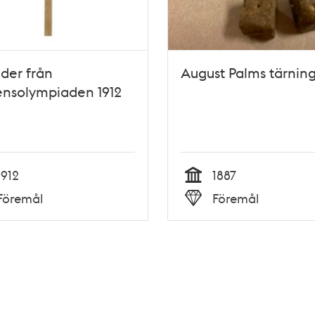
äder från
August Palms tärnin
ensolympiaden 1912
1912
1887
Tid
Föremål
Föremål
Typ