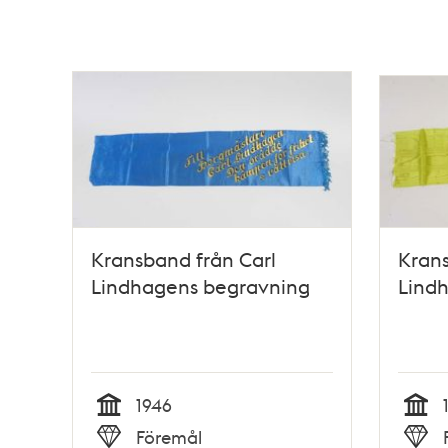
Kransband från Carl
Krans
Lindhagens begravning
Lind
1946
Tid
Tid
Föremål