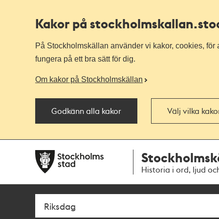
Kakor på stockholmskallan
.st
På Stockholmskällan använder vi kakor, cookies, för a
fungera på ett bra sätt för dig.
Om kakor på Stockholmskällan
Godkänn alla kakor
Välj vilka kak
Till
Till
Stockholmsk
navigationen
huvudinnehållet
Historia i ord, ljud oc
Sök
Fritextsök