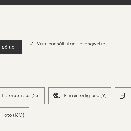
Visa innehåll utan tidsangivelse
a på tid
Litteraturtips
(
23
)
Film & rörlig bild
(
9
)
Foto
(
160
)