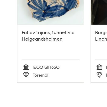
Fat av fajans, funnet vid
Borg
Helgeandsholmen
Lind
1600 till 1650
Tid
Tid
Föremål
Typ
Typ