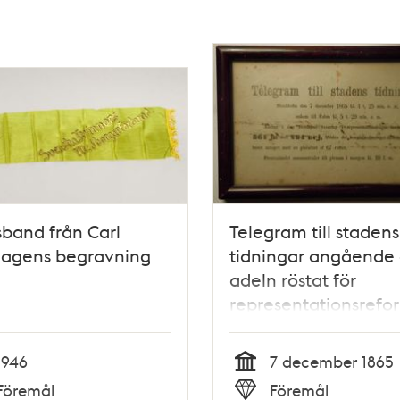
band från Carl
Telegram till stadens
hagens begravning
tidningar angående 
adeln röstat för
representationsref
1865
1946
7 december 1865
Tid
Föremål
Föremål