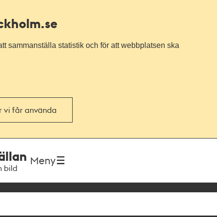
ockholm.se
tt sammanställa statistik och för att webbplatsen ska
or vi får använda
ällan
Meny
h bild