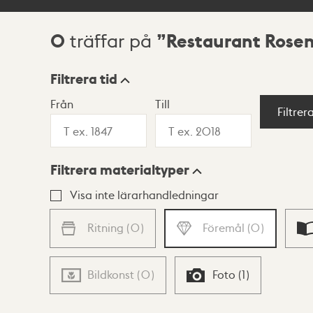
0
Restaurant Rose
träffar på
Sökresultat
Filtrera tid
Från
Till
Visningsläge
Filtrer
Filtrera materialtyper
Lista
Karta
Visa inte lärarhandledningar
Ritning
(
0
)
Föremål
(
0
)
Bildkonst
(
0
)
Foto
(
1
)