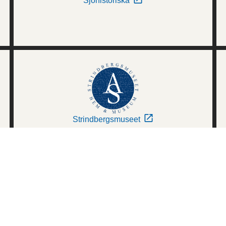
Sjöhistoriska
Strindbergsmuseet