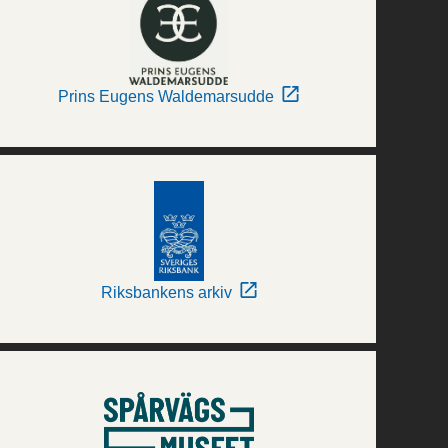
Prins Eugens Waldemarsudde
Riksbankens arkiv