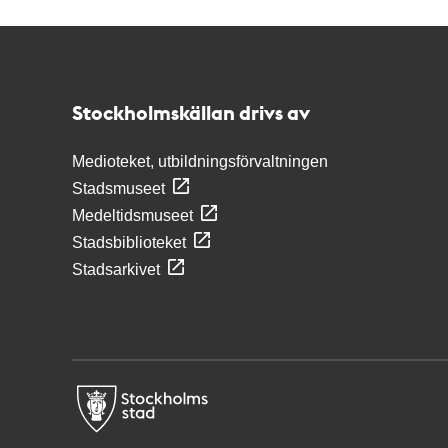
Kontakt
Stockholmskällan
Stockholmskällan drivs av
Medioteket, utbildningsförvaltningen
Stadsmuseet
Medeltidsmuseet
Stadsbiblioteket
Stadsarkivet