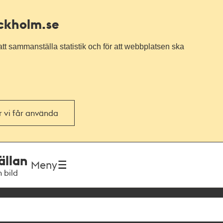
ockholm.se
tt sammanställa statistik och för att webbplatsen ska
or vi får använda
ällan
Meny
h bild