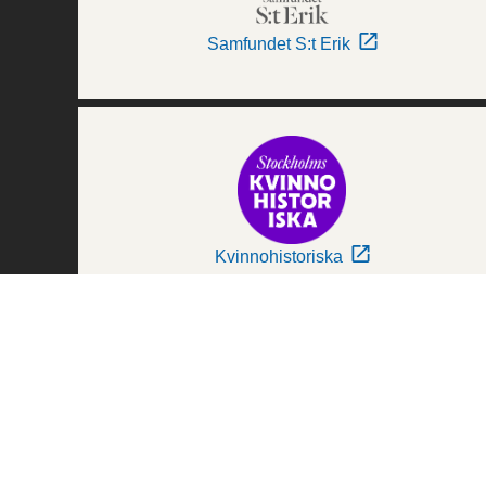
Samfundet S:t Erik
Kvinnohistoriska
Världskulturmuseerna