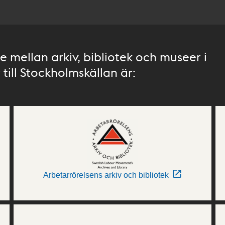
 mellan arkiv, bibliotek och museer i
till Stockholmskällan är:
Arbetarrörelsens arkiv och bibliotek