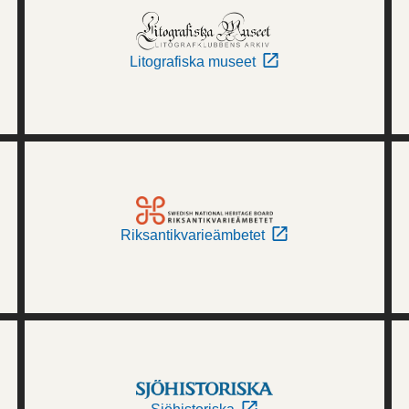
Litografiska museet
Riksantikvarieämbetet