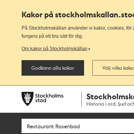
Kakor på stockholmskallan
.st
På Stockholmskällan använder vi kakor, cookies, för a
fungera på ett bra sätt för dig.
Om kakor på Stockholmskällan
Godkänn alla kakor
Välj vilka kak
Till
Till
Stockholmsk
navigationen
huvudinnehållet
Historia i ord, ljud oc
Sök
Fritextsök