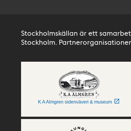
Stockholmskällan är ett samarbete
Stockholm. Partnerorganisationer 
K A Almgren sidenväveri & museum