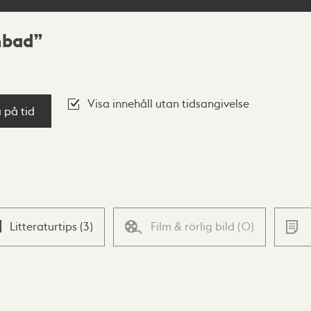
nbad
Visa innehåll utan tidsangivelse
a på tid
Litteraturtips
(
3
)
Film & rörlig bild
(
0
)