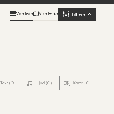
Visa karta
Visa lista
Filtrera
Filtrera
Text
(
0
)
Ljud
(
0
)
Karta
(
0
)