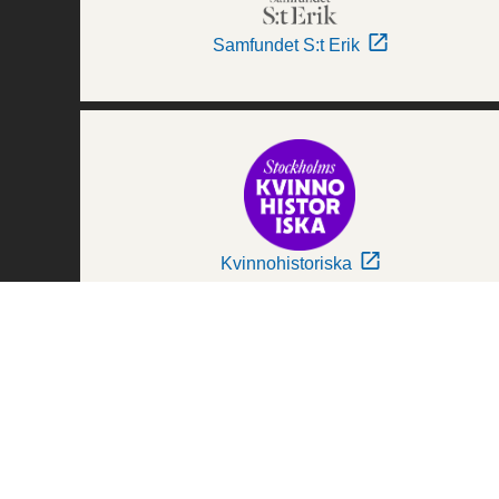
Samfundet S:t Erik
Kvinnohistoriska
Världskulturmuseerna