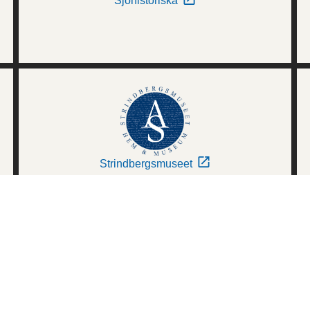
Sjöhistoriska
Strindbergsmuseet