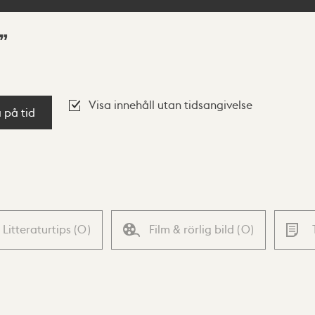
Visa innehåll utan tidsangivelse
a på tid
Litteraturtips
(
0
)
Film & rörlig bild
(
0
)