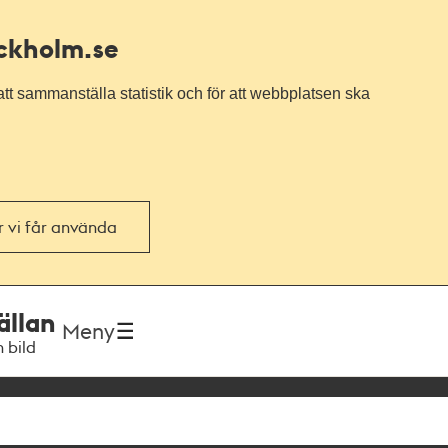
ockholm.se
tt sammanställa statistik och för att webbplatsen ska
or vi får använda
ällan
Meny
h bild