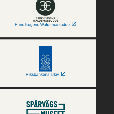
Prins Eugens Waldemarsudde
Riksbankens arkiv