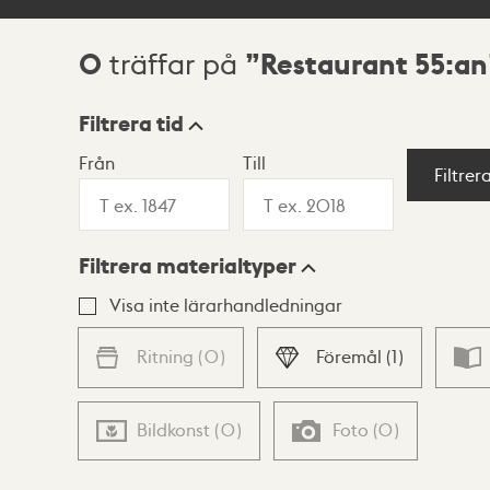
0
Restaurant 55:an
träffar på
Sökresultat
Filtrera tid
Från
Till
Visningsläge
Filtrer
Filtrera materialtyper
Lista
Karta
Visa inte lärarhandledningar
Ritning
(
0
)
Föremål
(
1
)
Bildkonst
(
0
)
Foto
(
0
)