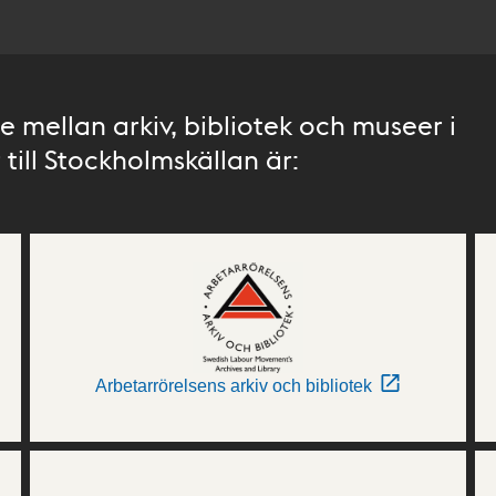
 mellan arkiv, bibliotek och museer i
till Stockholmskällan är:
Arbetarrörelsens arkiv och bibliotek