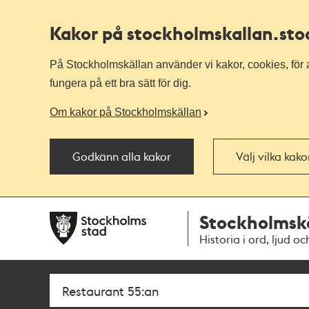
Kakor på stockholmskallan
.st
På Stockholmskällan använder vi kakor, cookies, för a
fungera på ett bra sätt för dig.
Om kakor på Stockholmskällan
Godkänn alla kakor
Välj vilka kak
Till
Till
Stockholmsk
navigationen
huvudinnehållet
Historia i ord, ljud oc
Sök
Fritextsök