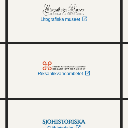
Litografiska museet
Riksantikvarieämbetet