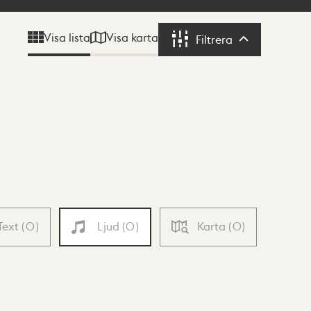
Visa karta
Visa lista
Filtrera
Filtrera
Text
(
0
)
Ljud
(
0
)
Karta
(
0
)