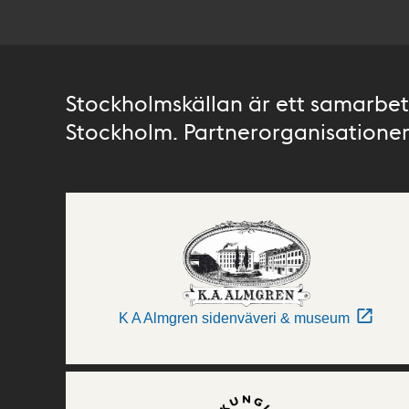
Stockholmskällan är ett samarbete
Stockholm. Partnerorganisationer 
K A Almgren sidenväveri & museum