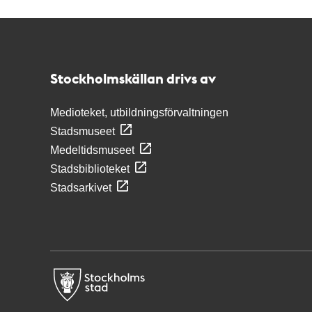
Kontakt
Stockholmskällan
Stockholmskällan drivs av
Medioteket, utbildningsförvaltningen
Stadsmuseet
Medeltidsmuseet
Stadsbiblioteket
Stadsarkivet