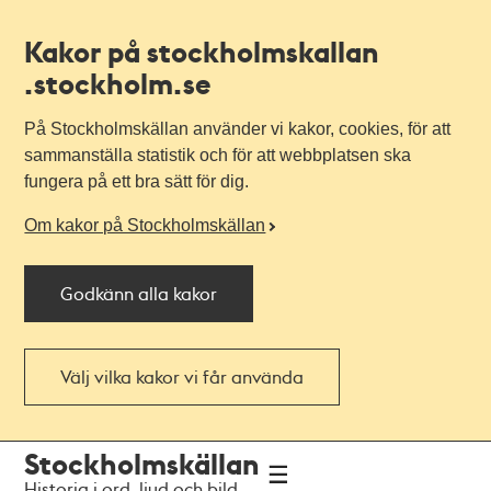
Kakor på stockholmskallan
.stockholm.se
På Stockholmskällan använder vi kakor, cookies, för att
sammanställa statistik och för att webbplatsen ska
fungera på ett bra sätt för dig.
Om kakor på Stockholmskällan
Godkänn alla kakor
Välj vilka kakor vi får använda
Till
Till
Stockholmskällan
navigationen
huvudinnehållet
Historia i ord, ljud och bild