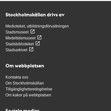
Kontakt
Stockholmskällan
Stockholmskällan drivs av
Medioteket, utbildningsförvaltningen
Stadsmuseet
Medeltidsmuseet
Stadsbiblioteket
Stadsarkivet
Om webbplatsen
Kontakta oss
Om Stockholmskällan
Tillgänglighetsredogörelse
Om kakor på webbplatsen
Sociala medier