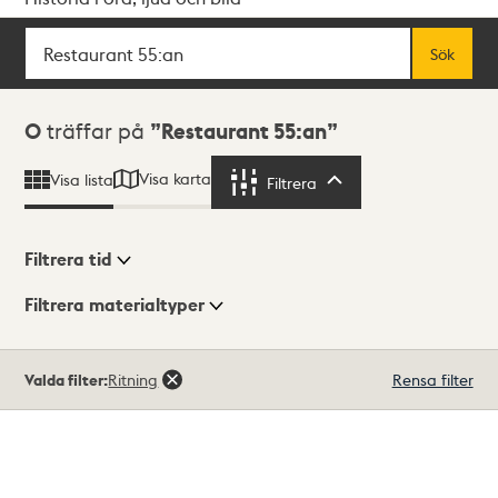
Sök
Fritextsök
Sök
Sökresultat
0
träffar på
Restaurant 55:an
Visa karta
Visa lista
Filtrera
Filtrera
Filtrera tid
Filtrera materialtyper
Visningsläge
Totalt
Valda filter:
Ritning
Rensa filter
0
träffar
Lista
Karta