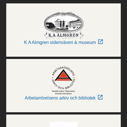
K A Almgren sidenväveri & museum
Arbetarrörelsens arkiv och bibliotek