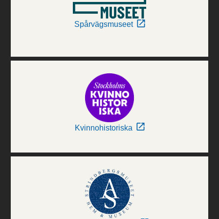
Spårvägsmuseet
Kvinnohistoriska