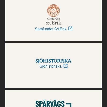
Samfundet S:t Erik
Sjöhistoriska