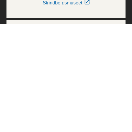
Strindbergsmuseet
Thielska Galleriet
Världskulturmuseerna