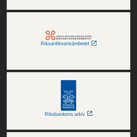
Riksantikvarieämbetet
Riksbankens arkiv