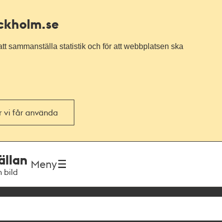
ockholm.se
tt sammanställa statistik och för att webbplatsen ska
or vi får använda
ällan
Meny
h bild