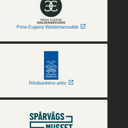
Prins Eugens Waldemarsudde
Riksbankens arkiv