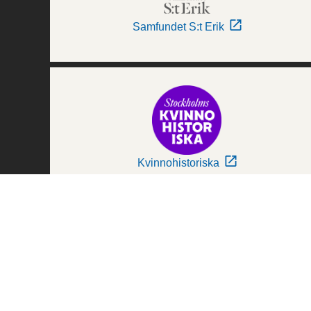
Samfundet S:t Erik
Kvinnohistoriska
Världskulturmuseerna