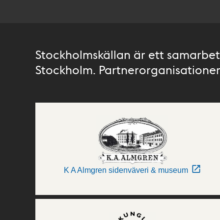
Stockholmskällan är ett samarbete
Stockholm. Partnerorganisationer 
K A Almgren sidenväveri & museum