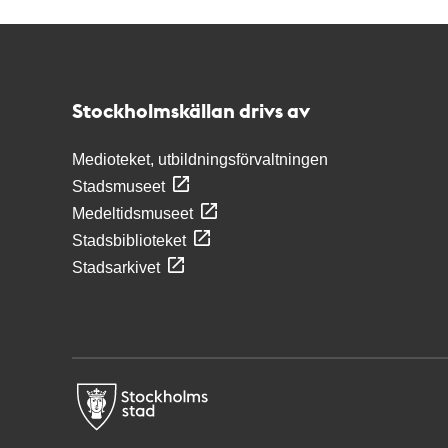
Kontakt
Stockholmskällan
Stockholmskällan drivs av
Medioteket, utbildningsförvaltningen
Stadsmuseet
Medeltidsmuseet
Stadsbiblioteket
Stadsarkivet