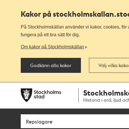
Kakor på stockholmskallan
.st
På Stockholmskällan använder vi kakor, cookies, för a
fungera på ett bra sätt för dig.
Om kakor på Stockholmskällan
Godkänn alla kakor
Välj vilka kak
Till
Till
Stockholmsk
navigationen
huvudinnehållet
Historia i ord, ljud oc
Sök
Fritextsök