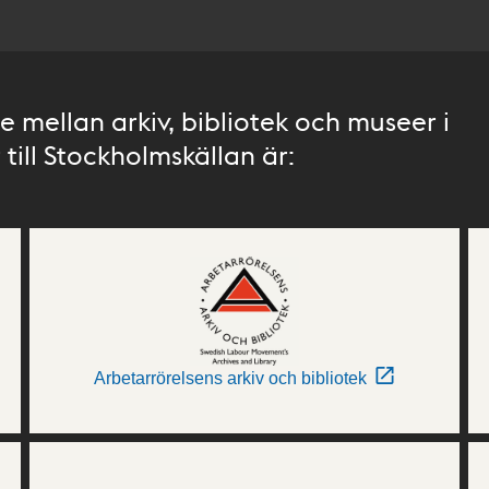
 mellan arkiv, bibliotek och museer i
till Stockholmskällan är:
Arbetarrörelsens arkiv och bibliotek