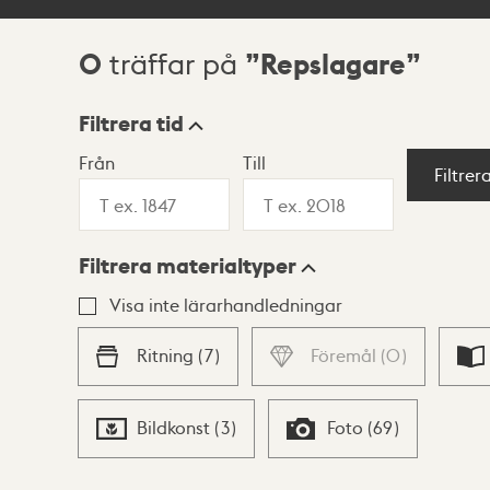
0
Repslagare
träffar på
Sökresultat
Filtrera tid
Från
Till
Visningsläge
Filtrer
Filtrera materialtyper
Lista
Karta
Visa inte lärarhandledningar
Ritning
(
7
)
Föremål
(
0
)
Bildkonst
(
3
)
Foto
(
69
)