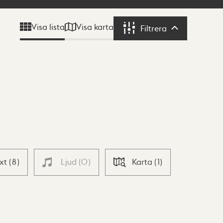
Visa karta
Visa lista
Filtrera
Filtrera
ext
(
8
)
Ljud
(
0
)
Karta
(
1
)