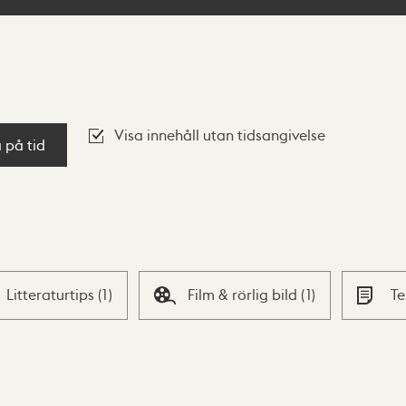
Visa innehåll utan tidsangivelse
a på tid
Litteraturtips
(
1
)
Film & rörlig bild
(
1
)
T