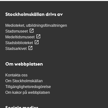
Kontakt
Stockholmskällan
Stockholmskällan drivs av
Medioteket, utbildningsförvaltningen
Stadsmuseet
Medeltidsmuseet
Stadsbiblioteket
Stadsarkivet
Om webbplatsen
Kontakta oss
Om Stockholmskällan
Tillgänglighetsredogörelse
Om kakor på webbplatsen
Sociala medier