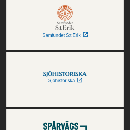
Samfundet S:t Erik
Sjöhistoriska