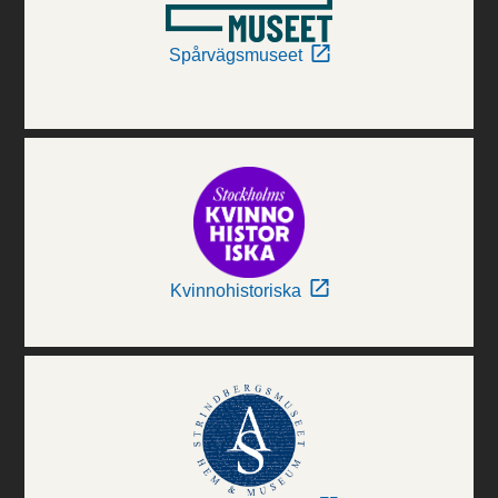
Spårvägsmuseet
Kvinnohistoriska