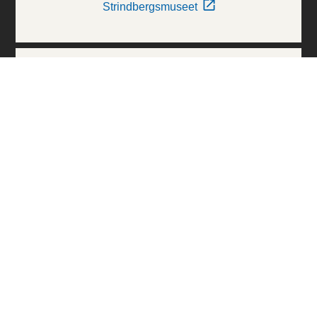
Strindbergsmuseet
Thielska Galleriet
Världskulturmuseerna