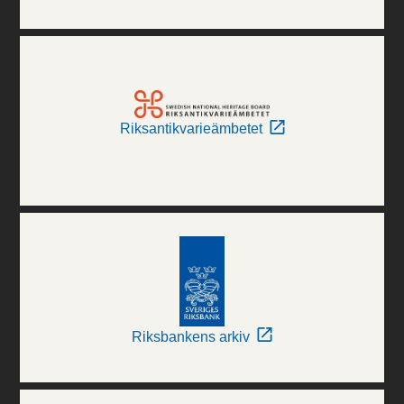
Riksantikvarieämbetet
Riksbankens arkiv