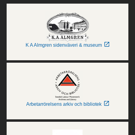
K A Almgren sidenväveri & museum
Arbetarrörelsens arkiv och bibliotek