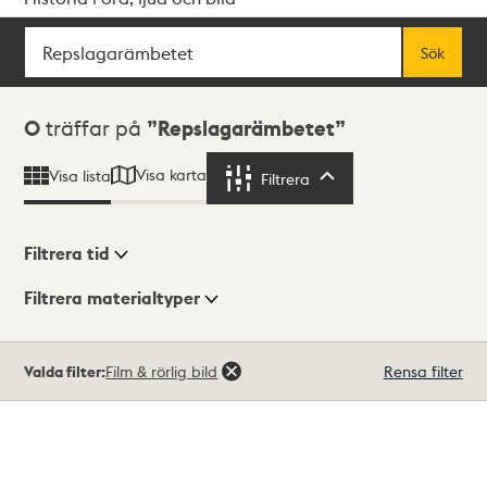
Sök
Fritextsök
Sök
Sökresultat
0
träffar på
Repslagarämbetet
Visa karta
Visa lista
Filtrera
Filtrera
Filtrera tid
Filtrera materialtyper
Visningsläge
Totalt
Valda filter:
Film & rörlig bild
Rensa filter
0
träffar
Lista
Karta