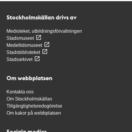
Kontakt
Stockholmskällan
Stockholmskällan drivs av
Medioteket, utbildningsförvaltningen
Stadsmuseet
Medeltidsmuseet
Stadsbiblioteket
Stadsarkivet
Om webbplatsen
Kontakta oss
Om Stockholmskällan
Tillgänglighetsredogörelse
Om kakor på webbplatsen
Sociala medier