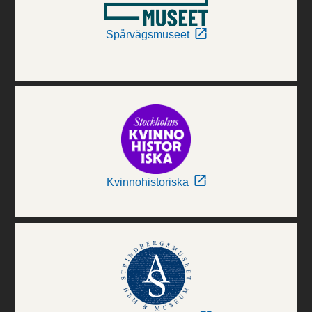
Spårvägsmuseet
Kvinnohistoriska