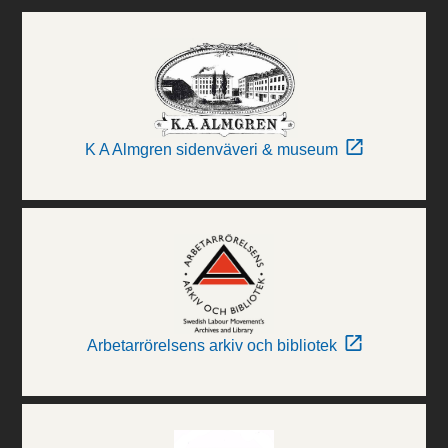
K A Almgren sidenväveri & museum
Arbetarrörelsens arkiv och bibliotek