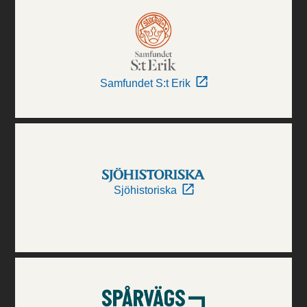
Samfundet S:t Erik
Sjöhistoriska