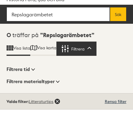
Sök
Fritextsök
Sök
Sökresultat
0
träffar på
Repslagarämbetet
Visa karta
Visa lista
Filtrera
Filtrera
Filtrera tid
Filtrera materialtyper
Visningsläge
Totalt
Valda filter:
Litteraturtips
Rensa filter
0
träffar
Lista
Karta