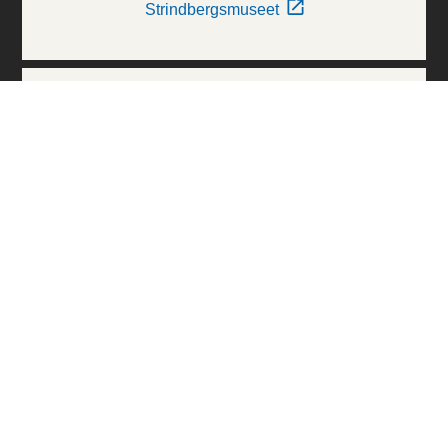
Strindbergsmuseet
Thielska Galleriet
Världskulturmuseerna