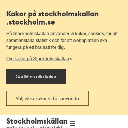
Kakor på stockholmskallan
.stockholm.se
På Stockholmskällan använder vi kakor, cookies, för att
sammanställa statistik och för att webbplatsen ska
fungera på ett bra sätt för dig.
Om kakor på Stockholmskällan
Godkänn alla kakor
Välj vilka kakor vi får använda
Till
Till
Stockholmskällan
navigationen
huvudinnehållet
Historia i ord, ljud och bild