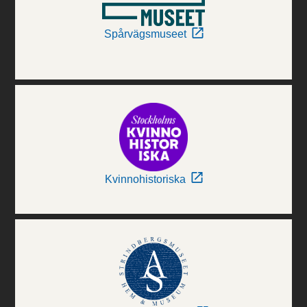
Spårvägsmuseet
Kvinnohistoriska