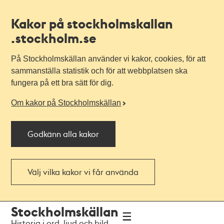
Kakor på stockholmskallan
.stockholm.se
På Stockholmskällan använder vi kakor, cookies, för att
sammanställa statistik och för att webbplatsen ska
fungera på ett bra sätt för dig.
Om kakor på Stockholmskällan
Godkänn alla kakor
Välj vilka kakor vi får använda
Till
Till
Stockholmskällan
navigationen
huvudinnehållet
Historia i ord, ljud och bild