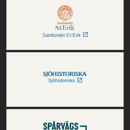
Samfundet S:t Erik
Sjöhistoriska