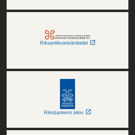
Riksantikvarieämbetet
Riksbankens arkiv