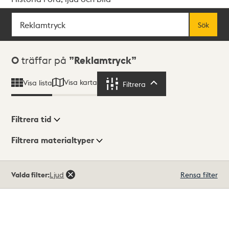
Sök
Fritextsök
Sök
Sökresultat
0
träffar på
Reklamtryck
Visa karta
Visa lista
Filtrera
Filtrera
Filtrera tid
Filtrera materialtyper
Visningsläge
Totalt
Valda filter:
Ljud
Rensa filter
0
träffar
Lista
Karta