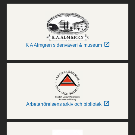
K A Almgren sidenväveri & museum
Arbetarrörelsens arkiv och bibliotek