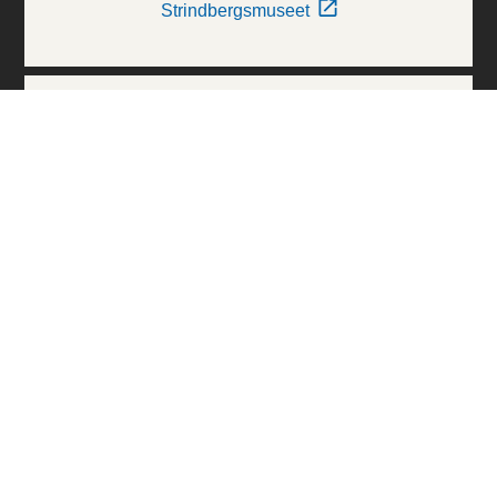
Strindbergsmuseet
Thielska Galleriet
Världskulturmuseerna