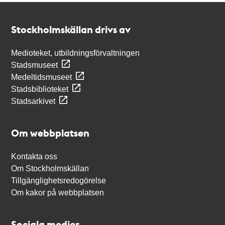
Kontakt
Stockholmskällan
Stockholmskällan drivs av
Medioteket, utbildningsförvaltningen
Stadsmuseet
Medeltidsmuseet
Stadsbiblioteket
Stadsarkivet
Om webbplatsen
Kontakta oss
Om Stockholmskällan
Tillgänglighetsredogörelse
Om kakor på webbplatsen
Sociala medier