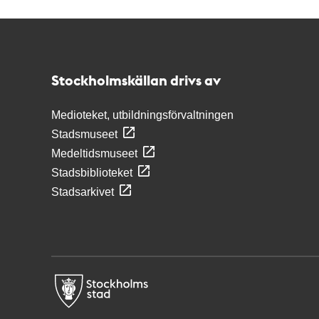
Kontakt
Stockholmskällan
Stockholmskällan drivs av
Medioteket, utbildningsförvaltningen
Stadsmuseet
Medeltidsmuseet
Stadsbiblioteket
Stadsarkivet