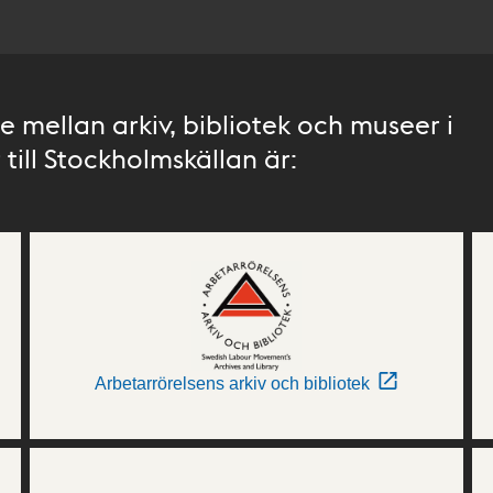
 mellan arkiv, bibliotek och museer i
till Stockholmskällan är:
Arbetarrörelsens arkiv och bibliotek