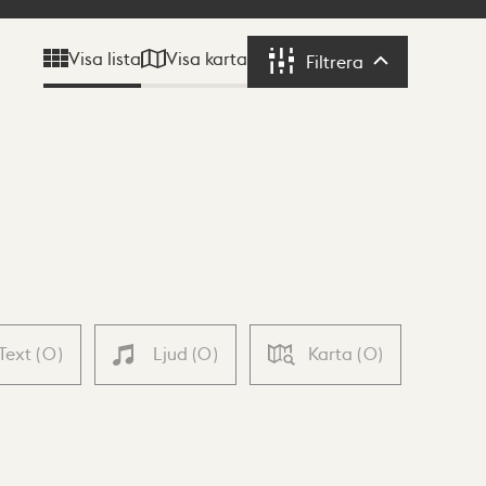
Visa karta
Visa lista
Filtrera
Filtrera
Text
(
0
)
Ljud
(
0
)
Karta
(
0
)