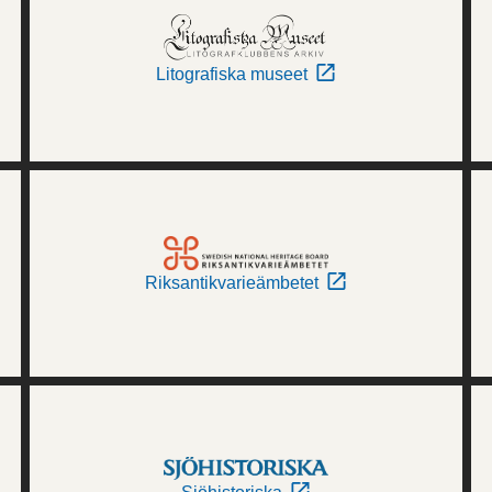
Litografiska museet
Riksantikvarieämbetet