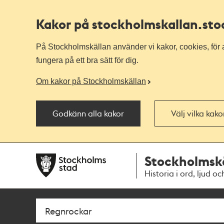
Kakor på stockholmskallan
.st
På Stockholmskällan använder vi kakor, cookies, för a
fungera på ett bra sätt för dig.
Om kakor på Stockholmskällan
Godkänn alla kakor
Välj vilka kak
Till
Till
Stockholmsk
navigationen
huvudinnehållet
Historia i ord, ljud oc
Sök
Fritextsök