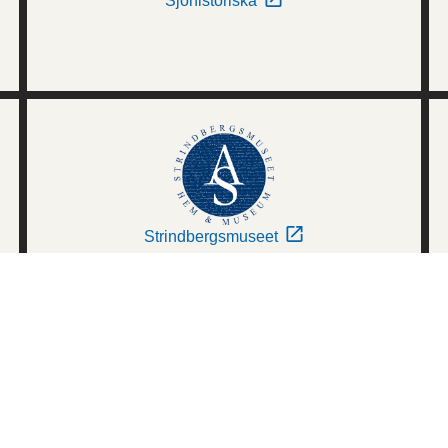
Sjöhistoriska
Strindbergsmuseet