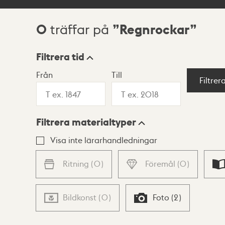
0
Regnrockar
träffar på
Sökresultat
Filtrera tid
Från
Till
Visningsläge
Filtrer
Filtrera materialtyper
Lista
Karta
Visa inte lärarhandledningar
Ritning
(
0
)
Föremål
(
0
)
Bildkonst
(
0
)
Foto
(
2
)