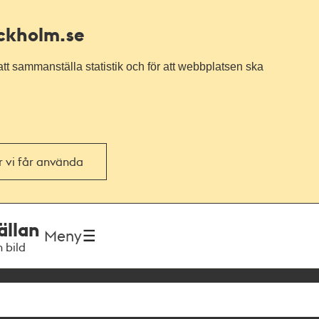
ockholm.se
tt sammanställa statistik och för att webbplatsen ska
or vi får använda
ällan
Meny
h bild