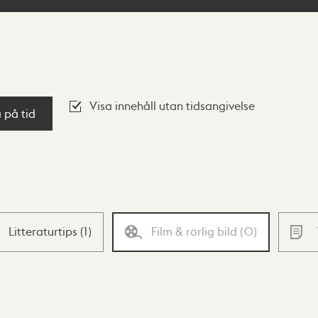
Visa innehåll utan tidsangivelse
a på tid
Litteraturtips
(
1
)
Film & rörlig bild
(
0
)