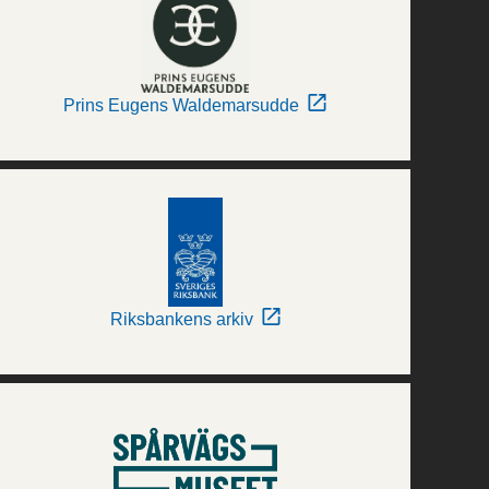
Prins Eugens Waldemarsudde
Riksbankens arkiv