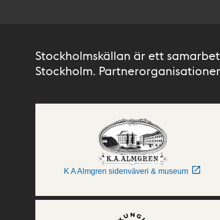
Stockholmskällan är ett samarbete
Stockholm. Partnerorganisationer 
K A Almgren sidenväveri & museum