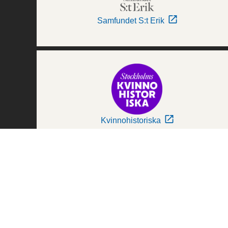
Samfundet S:t Erik
Kvinnohistoriska
Världskulturmuseerna