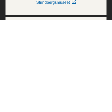
Strindbergsmuseet
Thielska Galleriet
Världskulturmuseerna