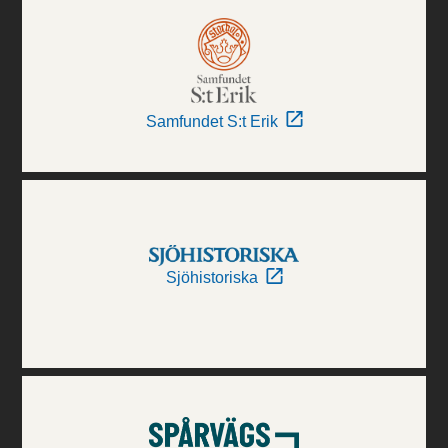
Samfundet S:t Erik
Sjöhistoriska