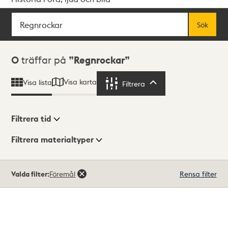
Sök
Fritextsök
Sök
Sökresultat
0
träffar på
Regnrockar
Visa karta
Visa lista
Filtrera
Filtrera
Filtrera tid
Filtrera materialtyper
Visningsläge
Totalt
Valda filter:
Föremål
Rensa filter
0
träffar
Lista
Karta