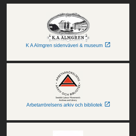
K A Almgren sidenväveri & museum
Arbetarrörelsens arkiv och bibliotek