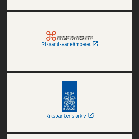
Riksantikvarieämbetet
Riksbankens arkiv