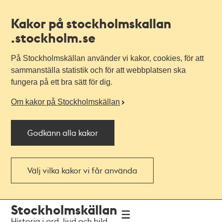
Kakor på stockholmskallan
.stockholm.se
På Stockholmskällan använder vi kakor, cookies, för att
sammanställa statistik och för att webbplatsen ska
fungera på ett bra sätt för dig.
Om kakor på Stockholmskällan
Godkänn alla kakor
Välj vilka kakor vi får använda
Till
Till
Stockholmskällan
navigationen
huvudinnehållet
Historia i ord, ljud och bild