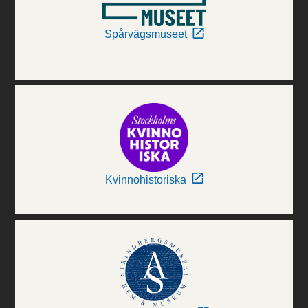
Spårvägsmuseet
Kvinnohistoriska