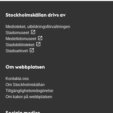
Kontakt
Stockholmskällan
Stockholmskällan drivs av
Medioteket, utbildningsförvaltningen
Stadsmuseet
Medeltidsmuseet
Stadsbiblioteket
Stadsarkivet
Om webbplatsen
Kontakta oss
Om Stockholmskällan
Tillgänglighetsredogörelse
Om kakor på webbplatsen
Sociala medier