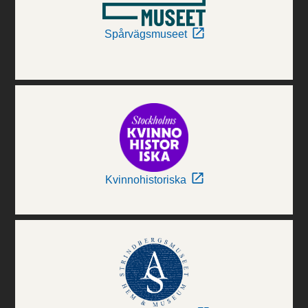
Spårvägsmuseet
Kvinnohistoriska