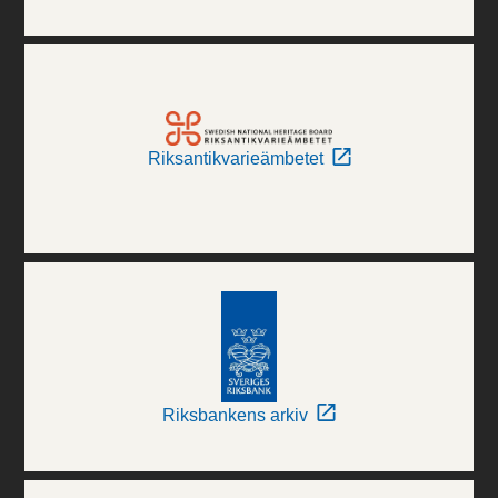
Riksantikvarieämbetet
Riksbankens arkiv