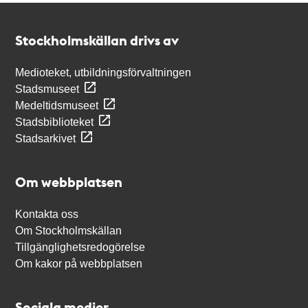
Kontakt
Stockholmskällan
Stockholmskällan drivs av
Medioteket, utbildningsförvaltningen
Stadsmuseet
Medeltidsmuseet
Stadsbiblioteket
Stadsarkivet
Om webbplatsen
Kontakta oss
Om Stockholmskällan
Tillgänglighetsredogörelse
Om kakor på webbplatsen
Sociala medier