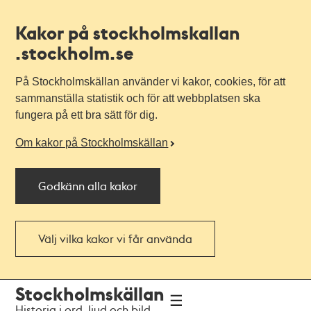
Kakor på stockholmskallan
.stockholm.se
På Stockholmskällan använder vi kakor, cookies, för att
sammanställa statistik och för att webbplatsen ska
fungera på ett bra sätt för dig.
Om kakor på Stockholmskällan
Godkänn alla kakor
Välj vilka kakor vi får använda
Till
Till
Stockholmskällan
navigationen
huvudinnehållet
Historia i ord, ljud och bild