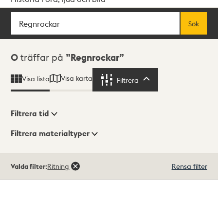
Sök
Fritextsök
Sök
Sökresultat
0
träffar på
Regnrockar
Visa karta
Visa lista
Filtrera
Filtrera
Filtrera tid
Filtrera materialtyper
Visningsläge
Totalt
Valda filter:
Ritning
Rensa filter
0
träffar
Lista
Karta