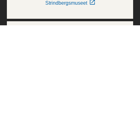
Strindbergsmuseet
Thielska Galleriet
Världskulturmuseerna