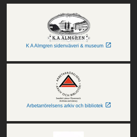
K A Almgren sidenväveri & museum
Arbetarrörelsens arkiv och bibliotek