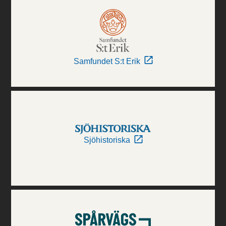
Samfundet S:t Erik
Sjöhistoriska