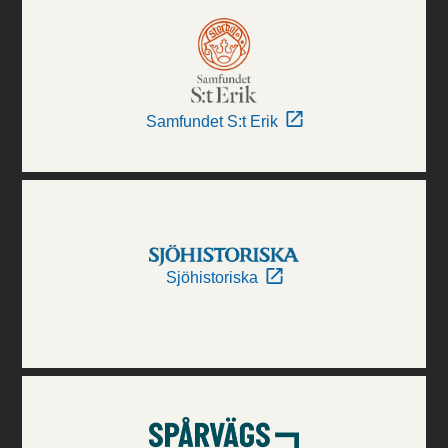
Samfundet S:t Erik
Sjöhistoriska