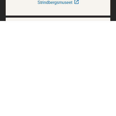
Strindbergsmuseet
Thielska Galleriet
Världskulturmuseerna