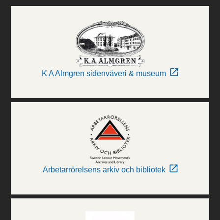
K A Almgren sidenväveri & museum
Arbetarrörelsens arkiv och bibliotek