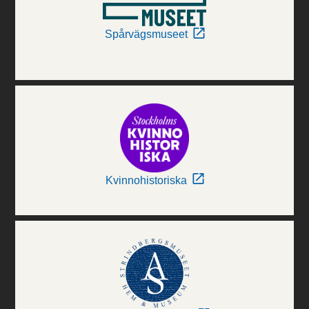
Spårvägsmuseet
Kvinnohistoriska