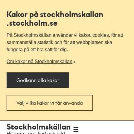
Kakor på stockholmskallan
.stockholm.se
På Stockholmskällan använder vi kakor, cookies, för att
sammanställa statistik och för att webbplatsen ska
fungera på ett bra sätt för dig.
Om kakor på Stockholmskällan
Godkänn alla kakor
Välj vilka kakor vi får använda
Till
Till
Stockholmskällan
navigationen
huvudinnehållet
Historia i ord, ljud och bild