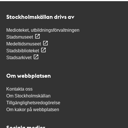
Kontakt
Stockholmskällan
Stockholmskällan drivs av
Medioteket, utbildningsförvaltningen
Stadsmuseet
Medeltidsmuseet
Stadsbiblioteket
Stadsarkivet
Om webbplatsen
Kontakta oss
Om Stockholmskällan
Tillgänglighetsredogörelse
Om kakor på webbplatsen
Sociala medier