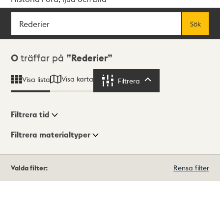
Sök
Fritextsök
Sök
Sökresultat
0
träffar på
Rederier
Visa karta
Visa lista
Filtrera
Filtrera
Filtrera tid
Filtrera materialtyper
Visningsläge
Totalt
Valda filter:
Rensa filter
0
träffar
Lista
Karta