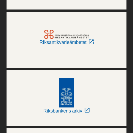
Riksantikvarieämbetet
Riksbankens arkiv