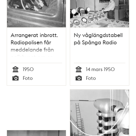
Arrangerat inbrott.
Ny våglängdstabell
Radiopolisen får
på Spånga Radio
meddelande från
polishuset om en
viss larmsignal
1950
14 mars 1950
Tid
Tid
Foto
Foto
Typ
Typ