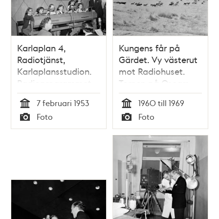
Karlaplan 4,
Kungens får på
Radiotjänst,
Gärdet. Vy västerut
Karlaplansstudion.
mot Radiohuset.
Radioprogrammet
Tornen på Oscars
""Speldosan"".
och Gustav Adolfs
7 februari 1953
1960 till 1969
Dragning av 1945-
kyrka syns i fonden
Tid
Tid
Foto
Foto
års
Typ
Typ
premieobligationer
förrättas av sex
unga kvinnor