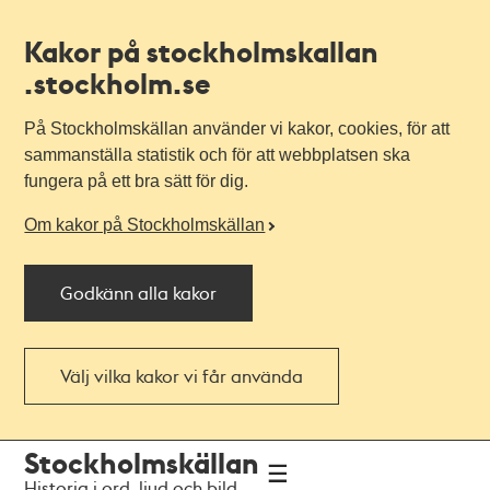
Kakor på stockholmskallan
.stockholm.se
På Stockholmskällan använder vi kakor, cookies, för att
sammanställa statistik och för att webbplatsen ska
fungera på ett bra sätt för dig.
Om kakor på Stockholmskällan
Godkänn alla kakor
Välj vilka kakor vi får använda
Till
Till
Stockholmskällan
navigationen
huvudinnehållet
Historia i ord, ljud och bild