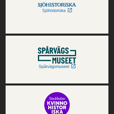
Sjöhistoriska
Spårvägsmuseet