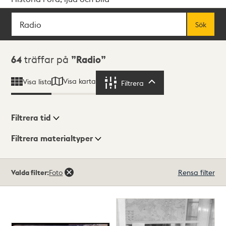
Sök
Fritextsök
Sök
Sökresultat
64
träffar på
Radio
Visa karta
Visa lista
Filtrera
Filtrera
Filtrera tid
Filtrera materialtyper
Visningsläge
Totalt
Valda filter:
Foto
Rensa filter
64
träffar
Lista
Karta