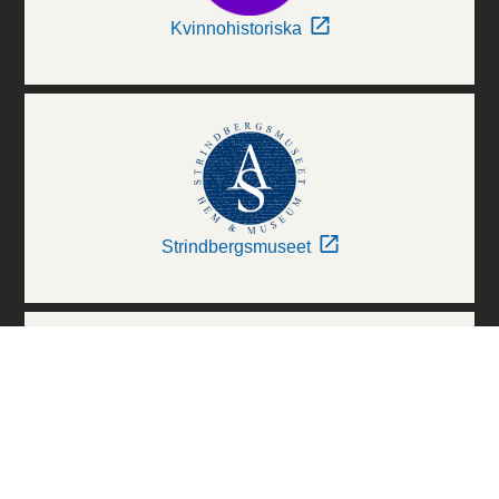
Kvinnohistoriska
Strindbergsmuseet
Thielska Galleriet