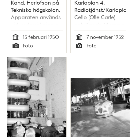
Kand. Herlofson på
Karlaplan 4,
Tekniska högskolan.
Radiotjänst/Karlaplansst
Apparaten används
Cello (Olle Carle)
vid undersökning av
och Kar de Mumma
radioeko
(t.h.) (Erik
15 februari 1950
7 november 1952
Zetterström) i
Tid
Tid
Foto
Foto
bandupptagning
Typ
Typ