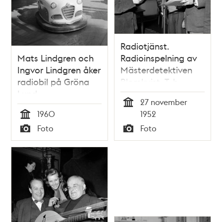
Radiotjänst.
Mats Lindgren och
Radioinspelning av
Ingvor Lindgren åker
Mästerdetektiven
radiobil på Gröna
Blomkvist. T. h.
Lund
Skådespelaren Olof
27 november
Thunberg
Tid
1960
1952
Tid
Foto
Foto
Typ
Typ