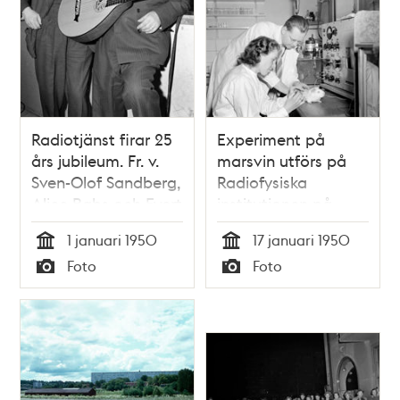
Radiotjänst firar 25
Experiment på
års jubileum. Fr. v.
marsvin utförs på
Sven-Olof Sandberg,
Radiofysiska
Alice Babs och Evert
institutionen på
Taube
Karolinska sjukhuset.
1 januari 1950
17 januari 1950
Laborator Arne
Tid
Tid
Foto
Foto
Forsberg
Typ
Typ