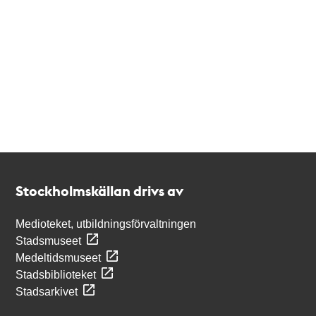
Kontakt
Stockholmskällan
Stockholmskällan drivs av
Medioteket, utbildningsförvaltningen
Stadsmuseet
Medeltidsmuseet
Stadsbiblioteket
Stadsarkivet