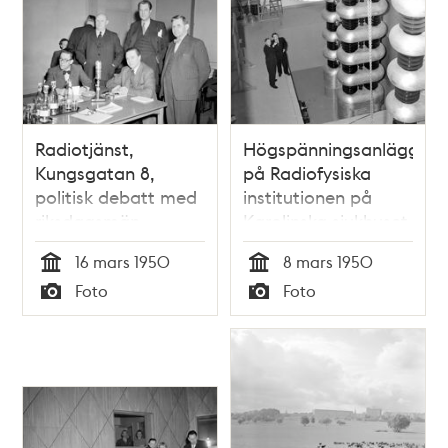
Radiotjänst,
Högspänningsanläggnin
Kungsgatan 8,
på Radiofysiska
politisk debatt med
institutionen på
riksdagsmän
Karolinska sjukhuset
16 mars 1950
8 mars 1950
Tid
Tid
Foto
Foto
Typ
Typ