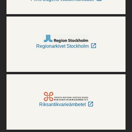
Regionarkivet Stockholm
Riksantikvarieämbetet