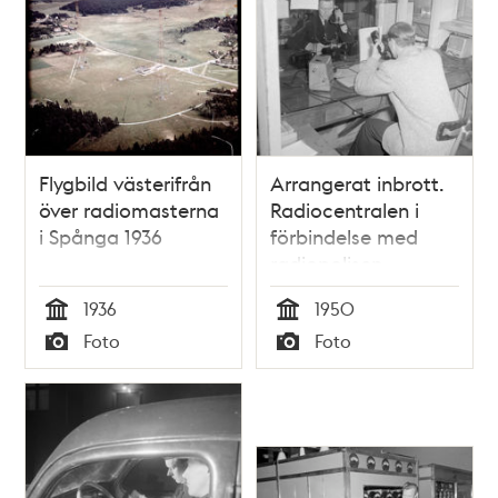
Flygbild västerifrån
Arrangerat inbrott.
över radiomasterna
Radiocentralen i
i Spånga 1936
förbindelse med
radiopolisen
1936
1950
Tid
Tid
Foto
Foto
Typ
Typ