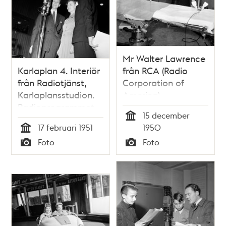
Mr Walter Lawrence
Karlaplan 4. Interiör
från RCA (Radio
från Radiotjänst,
Corporation of
Karlaplansstudion.
America)
Radioprogrammet
demonstrerar
15 december
Karusellen spelas in.
televisionens
Tid
17 februari 1951
1950
Fr. v. ingenjör
möjligheter på
Tid
Foto
Foto
Gunnar och Elsbeth
Karolinska sjukhuset
Typ
Typ
Telhage samt
programledaren
Lennart Hyland