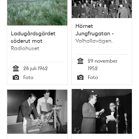
Hörnet
Ladugårdsgärdet
Jungfrugatan -
söderut mot
Valhallavägen.
Radiohuset
Nyfikna åskådare
har samlats för att
29 november
titta på
Tid
28 juli 1962
1952
Radioprogrammet
Tid
Foto
Foto
Speldosans spex
Typ
Typ