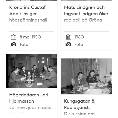
Kronprins Gustaf
Mats Lindgren och
Adolf inviger
Ingvor Lindgren åker
högspänningshall
radiobil på Gröna
på Radiofysiska
Lund
institutionen på
8 maj 1950
1960
Karolinska sjukhuset.
Tid
Tid
Foto
Foto
Typ
Typ
Högerledaren Jarl
Hjalmarson
Kungsgatan 8,
valintervjuas i radio.
Radiotjänst.
Fr. v. Herbert
Diskussion om