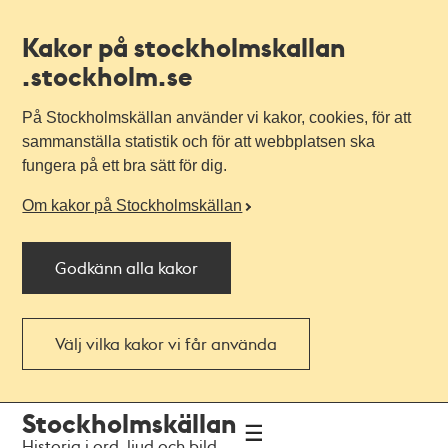
Kakor på stockholmskallan
.stockholm.se
På Stockholmskällan använder vi kakor, cookies, för att
sammanställa statistik och för att webbplatsen ska
fungera på ett bra sätt för dig.
Om kakor på Stockholmskällan
Godkänn alla kakor
Välj vilka kakor vi får använda
Till
Till
Stockholmskällan
navigationen
huvudinnehållet
Historia i ord, ljud och bild