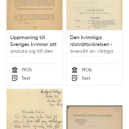
Uppmaning till
Den kvinnliga
Sveriges kvinnor att
rösträttsrörelsen -
ansluta sig till den
översikt av viktiga
kvinnliga
händelser 1906
rösträttsrörelsen -
1905
1906
1905
Tid
Tid
Text
Text
Typ
Typ