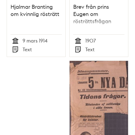
Hjalmar Branting
Brev från prins
om kvinnlig rösträtt
Eugen om
rösträttsfrågan
9 mars 1914
1907
Tid
Tid
Text
Text
Typ
Typ