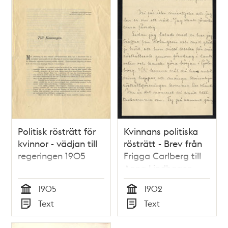
Politisk rösträtt för
Kvinnans politiska
kvinnor - vädjan till
rösträtt - Brev från
regeringen 1905
Frigga Carlberg till
Anna Lindhagen
1902
1905
1902
Tid
Tid
Text
Text
Typ
Typ