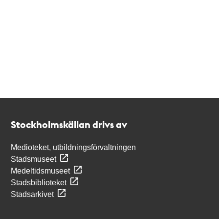
Kontakt
Stockholmskällan
Stockholmskällan drivs av
Medioteket, utbildningsförvaltningen
Stadsmuseet
Medeltidsmuseet
Stadsbiblioteket
Stadsarkivet