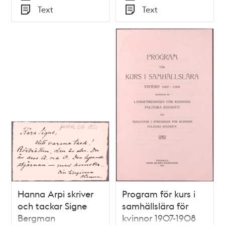
Tid
Tid
Text
Text
Typ
Typ
Hanna Arpi skriver
Program för kurs i
och tackar Signe
samhällslära för
Bergman
kvinnor 1907-1908