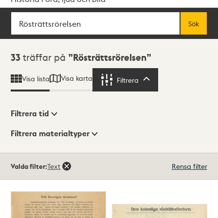
Sök
Fritextsök
Sök
Sökresultat
33
träffar på
Rösträttsrörelsen
Visa karta
Visa lista
Filtrera
Filtrera
Filtrera tid
Filtrera materialtyper
Visningsläge
Totalt
Valda filter:
Text
Rensa filter
33
träffar
Lista
Karta