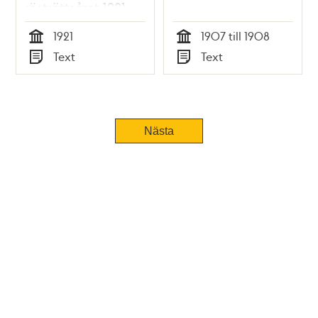
rösträttsåret 1921
1921
1907 till 1908
Tid
Tid
Text
Text
Typ
Typ
Nästa