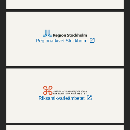
Regionarkivet Stockholm
Riksantikvarieämbetet