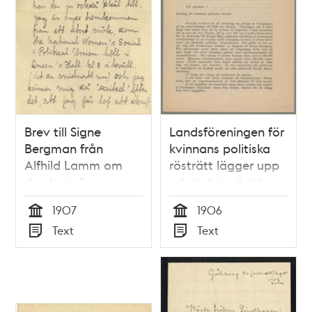
Brev till Signe
Landsföreningen för
Bergman från
kvinnans politiska
Alfhild Lamm om
rösträtt lägger upp
den kvinnliga
arbetet med att
rösträttsrörelsen i
samla in
1907
1906
Storbritannien -
namnunderskrifter i
Tid
Tid
Text
Text
1907
syfte att skynda på
Typ
Typ
utredningen om
kvinnlig rösträtt