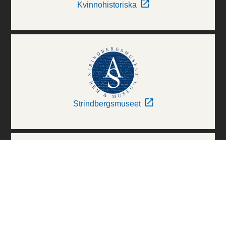
Kvinnohistoriska
Strindbergsmuseet
Thielska Galleriet