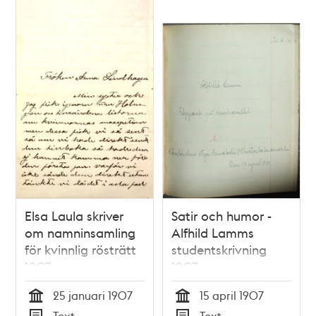
Elsa Laula skriver
Satir och humor -
om namninsamling
Alfhild Lamms
för kvinnlig rösträtt
studentskrivning
1907
1907
25 januari 1907
15 april 1907
Tid
Tid
Text
Text