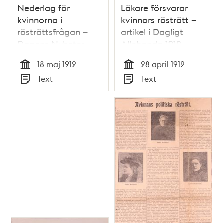
Nederlag för
Läkare försvarar
kvinnorna i
kvinnors rösträtt –
rösträttsfrågan –
artikel i Dagligt
Dagens Nyheter
Allehanda 1912
1912
18 maj 1912
28 april 1912
Tid
Tid
Text
Text
Typ
Typ