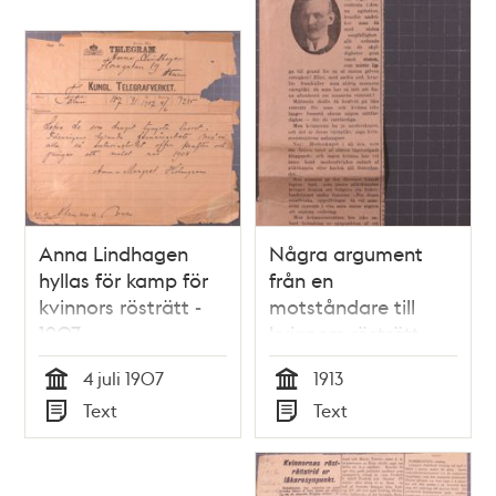
Anna Lindhagen
Några argument
hyllas för kamp för
från en
kvinnors rösträtt -
motståndare till
1907
kvinnors rösträtt –
1913
4 juli 1907
1913
Tid
Tid
Text
Text
Typ
Typ