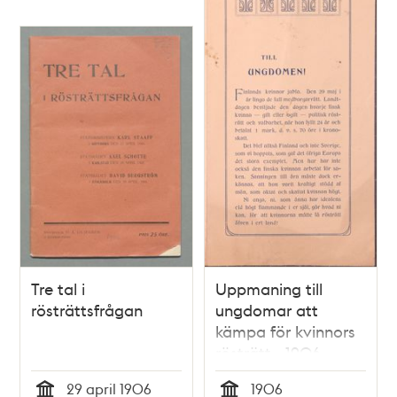
Tre tal i
Uppmaning till
rösträttsfrågan
ungdomar att
kämpa för kvinnors
rösträtt - 1906
29 april 1906
1906