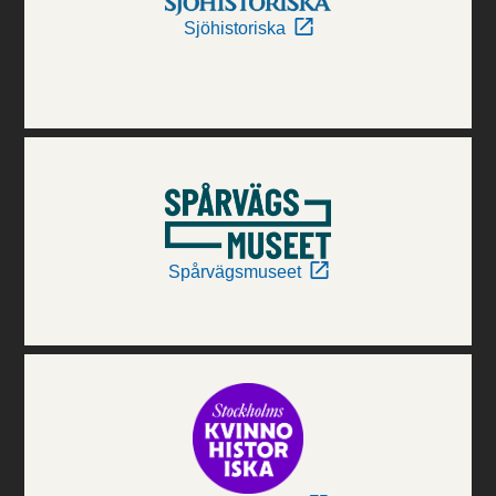
Sjöhistoriska
Spårvägsmuseet