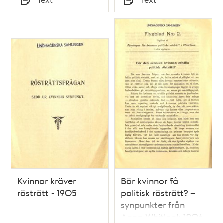
Typ
Typ
Kvinnor kräver
Bör kvinnor få
rösträtt - 1905
politisk rösträtt? –
synpunkter från
Anna Whitlock 1906