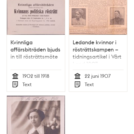
Kvinnliga
Ledande kvinnor i
affärsbiträden bjuds
rösträttskampen –
in till rösträttsmöte
tidningsartikel i Vårt
Land 1907
1902 till 1918
22 juni 1907
Tid
Tid
Text
Text
Typ
Typ