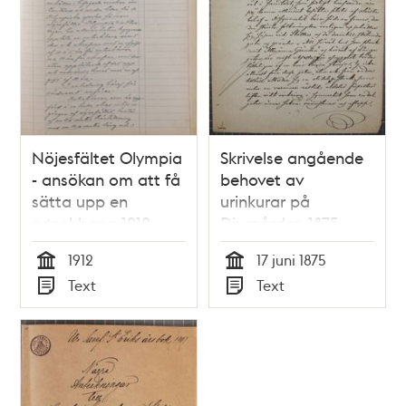
Nöjesfältet Olympia
Skrivelse angående
- ansökan om att få
behovet av
sätta upp en
urinkurar på
rutschbana 1912
Djurgården 1875
1912
17 juni 1875
Tid
Tid
Text
Text
Typ
Typ