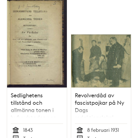
Sedlighetens
Revolverdåd av
tillstånd och
fascistpojkar på Ny
allmänna tonen i
Dags
hufvudstaden : en
redaktionslokal.
väckelse för hvar
Sillén skulle slås i
1843
8 februari 1931
och en i allmänhet
bojor
Tid
Tid