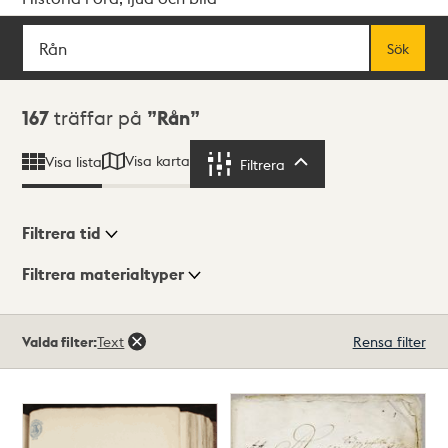
Sök
Fritextsök
Sök
Sökresultat
167
träffar på
Rån
Visa karta
Visa lista
Filtrera
Filtrera
Filtrera tid
Filtrera materialtyper
Visningsläge
Totalt
Valda filter:
Text
Rensa filter
167
träffar
Lista
Karta