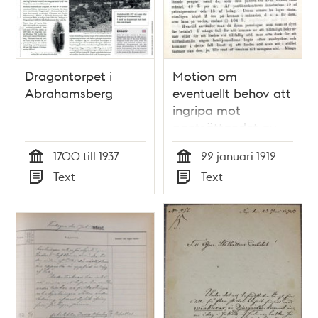
Dragontorpet i
Motion om
Abrahamsberg
eventuellt behov att
ingripa mot
pantsättandet av
kläder och
1700 till 1937
22 januari 1912
sängkläder -
Tid
Tid
Text
Text
Stadsfullmäktige
Typ
Typ
1912