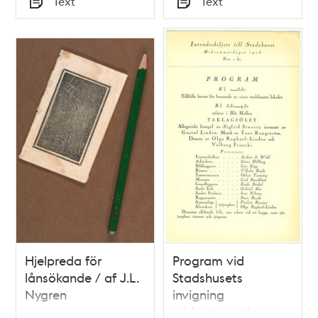
Text
Text
samt vederbörande
Typ
Typ
och presterskapet i
synnerhet
Hjelpreda för
Program vid
lånsökande / af J.L.
Stadshusets
Nygren
invigning
midsommardagen