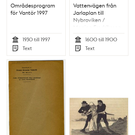
Områdesprogram
Vattenvägen från
för Vantör 1997
Jarlaplan till
Nybroviken /
Monica Fredriksson
1930 till 1997
1600 till 1900
Tid
Tid
Text
Text
Typ
Typ