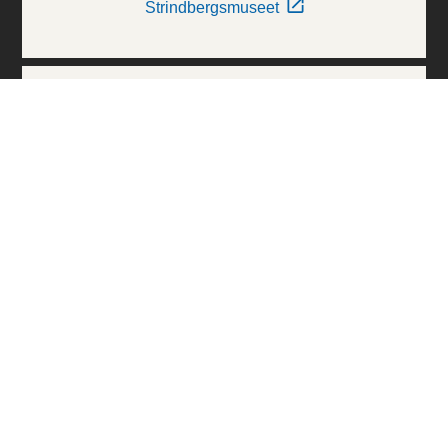
Strindbergsmuseet
Thielska Galleriet
Världskulturmuseerna