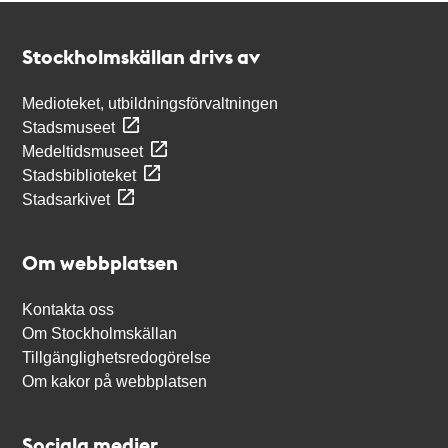
Kontakt
Stockholmskällan
Stockholmskällan drivs av
Medioteket, utbildningsförvaltningen
Stadsmuseet
Medeltidsmuseet
Stadsbiblioteket
Stadsarkivet
Om webbplatsen
Kontakta oss
Om Stockholmskällan
Tillgänglighetsredogörelse
Om kakor på webbplatsen
Sociala medier