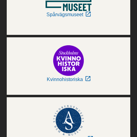
Spårvägsmuseet
Kvinnohistoriska