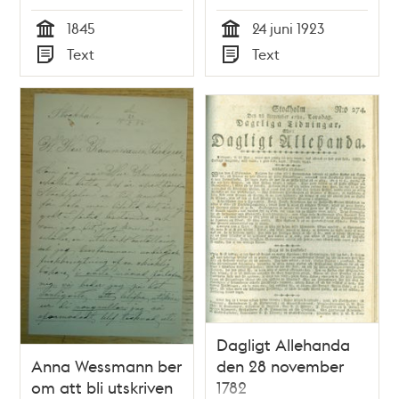
1923
1845
24 juni 1923
Tid
Tid
Text
Text
Typ
Typ
Dagligt Allehanda
Anna Wessmann ber
den 28 november
om att bli utskriven
1782