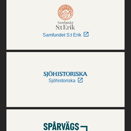
Samfundet S:t Erik
Sjöhistoriska