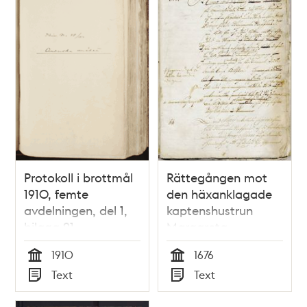
Protokoll i brottmål
Rättegången mot
1910, femte
den häxanklagade
avdelningen, del 1,
kaptenshustrun
bilaga 91.
Margareta
Staffansdotter
1910
1676
Remmer i Stockholm
Tid
Tid
Text
Text
3 maj till 27
Typ
Typ
september 1676