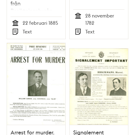
från
Besiktningsbyrån.
28 november
Brev till
Tid
22 februari 1885
1782
Sedlighetspolisen
Tid
Text
Text
den 22 februari 1885
Typ
Typ
Arrest for murder.
Signalement