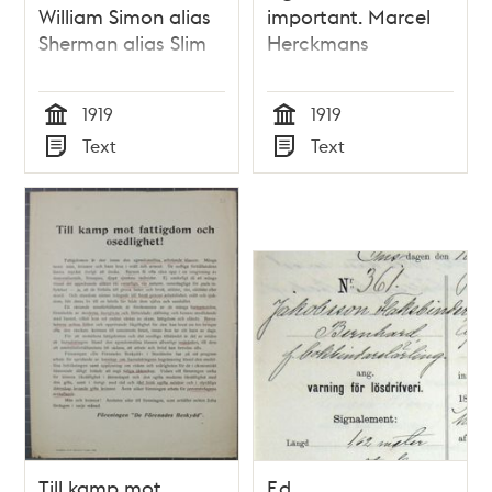
William Simon alias
important. Marcel
Sherman alias Slim
Herckmans
1919
1919
Tid
Tid
Text
Text
Typ
Typ
Till kamp mot
F.d.