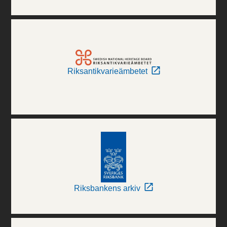
Riksantikvarieämbetet
Riksbankens arkiv