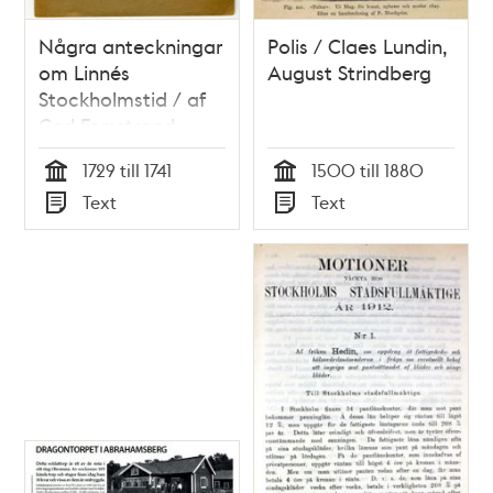
Några anteckningar
Polis / Claes Lundin,
om Linnés
August Strindberg
Stockholmstid / af
Carl Forsstrand
1729 till 1741
1500 till 1880
Tid
Tid
Text
Text
Typ
Typ