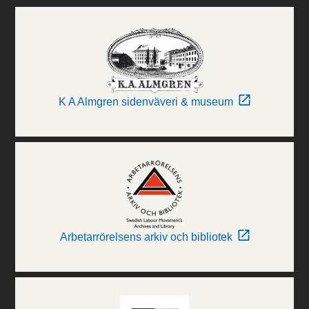
K A Almgren sidenväveri & museum
Arbetarrörelsens arkiv och bibliotek