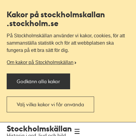
Kakor på stockholmskallan
.stockholm.se
På Stockholmskällan använder vi kakor, cookies, för att
sammanställa statistik och för att webbplatsen ska
fungera på ett bra sätt för dig.
Om kakor på Stockholmskällan
Godkänn alla kakor
Välj vilka kakor vi får använda
Till
Till
Stockholmskällan
navigationen
huvudinnehållet
Historia i ord, ljud och bild