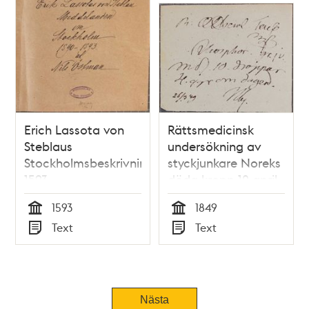
Erich Lassota von
Rättsmedicinsk
Steblaus
undersökning av
Stockholmsbeskrivning
styckjunkare Noreks
1593
döda kropp 12 april
1849
1593
1849
Tid
Tid
Text
Text
Typ
Typ
Tidigare
Nästa