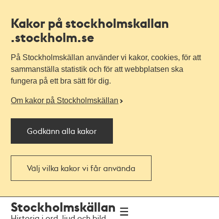
Kakor på stockholmskallan
.stockholm.se
På Stockholmskällan använder vi kakor, cookies, för att
sammanställa statistik och för att webbplatsen ska
fungera på ett bra sätt för dig.
Om kakor på Stockholmskällan
Godkänn alla kakor
Välj vilka kakor vi får använda
Till
Till
Stockholmskällan
navigationen
huvudinnehållet
Historia i ord, ljud och bild