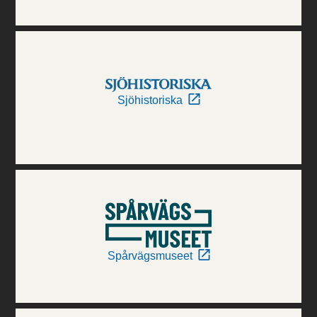
Sjöhistoriska
Spårvägsmuseet