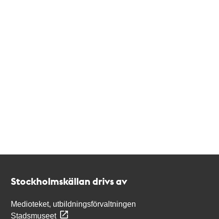
Kontakt
Stockholmskällan
Stockholmskällan drivs av
Medioteket, utbildningsförvaltningen
Stadsmuseet