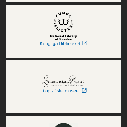
Kungliga Biblioteket
Litografiska museet