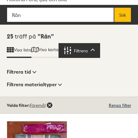
Sök
Fritextsök
Sök
Sökresultat
25
träff på
Rån
Visa karta
Visa lista
Filtrera
Filtrera
Filtrera tid
Filtrera materialtyper
Visningsläge
Totalt
Valda filter:
Föremål
Rensa filter
25
träffar
Lista
Karta