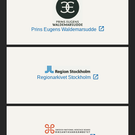
Prins Eugens Waldemarsudde
Regionarkivet Stockholm