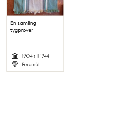
En samling
tygprover
1904 till 1944
Tid
Föremål
Typ
Tidigare