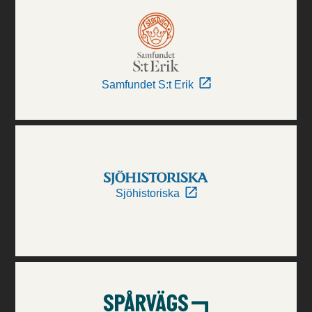
Samfundet S:t Erik
Sjöhistoriska