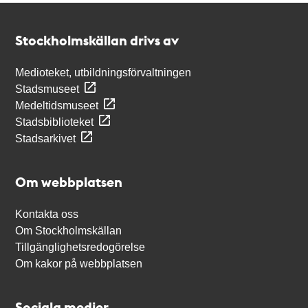
Kontakt
Stockholmskällan
Stockholmskällan drivs av
Medioteket, utbildningsförvaltningen
Stadsmuseet
Medeltidsmuseet
Stadsbiblioteket
Stadsarkivet
Om webbplatsen
Kontakta oss
Om Stockholmskällan
Tillgänglighetsredogörelse
Om kakor på webbplatsen
Sociala medier