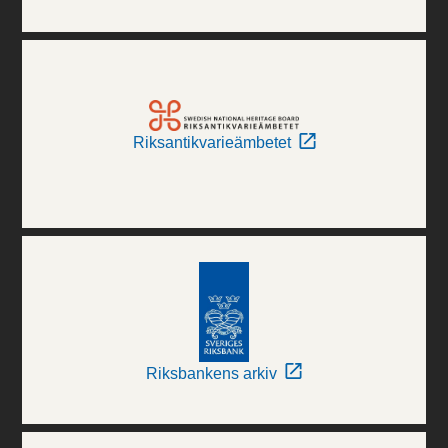
Riksantikvarieämbetet
Riksbankens arkiv