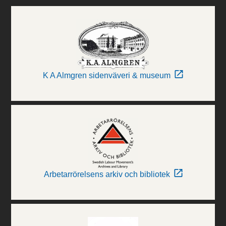
K A Almgren sidenväveri & museum
Arbetarrörelsens arkiv och bibliotek