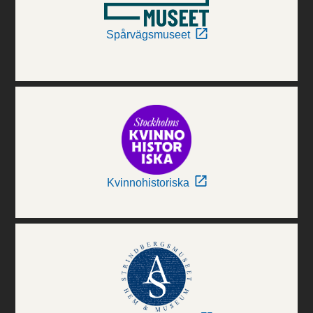
Spårvägsmuseet
Kvinnohistoriska