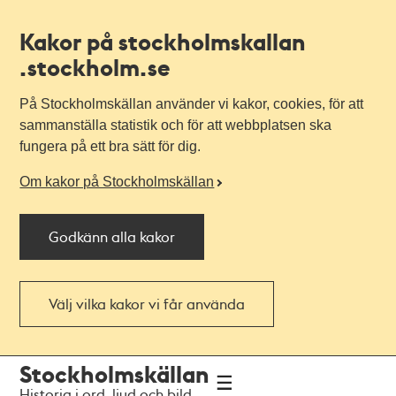
Kakor på stockholmskallan
.stockholm.se
På Stockholmskällan använder vi kakor, cookies, för att
sammanställa statistik och för att webbplatsen ska
fungera på ett bra sätt för dig.
Om kakor på Stockholmskällan
Godkänn alla kakor
Välj vilka kakor vi får använda
Till
Till
Stockholmskällan
navigationen
huvudinnehållet
Historia i ord, ljud och bild