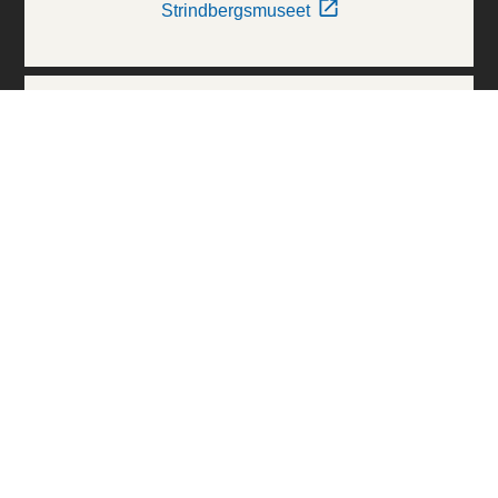
Strindbergsmuseet
Thielska Galleriet
Världskulturmuseerna