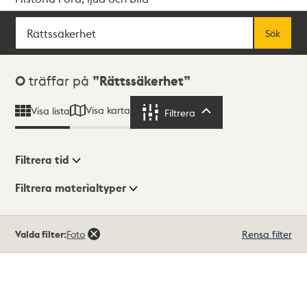
Sök
Fritextsök
Sök
Sökresultat
0
träffar på
Rättssäkerhet
Visa karta
Visa lista
Filtrera
Filtrera
Filtrera tid
Filtrera materialtyper
Visningsläge
Totalt
Valda filter:
Foto
Rensa filter
0
träffar
Lista
Karta