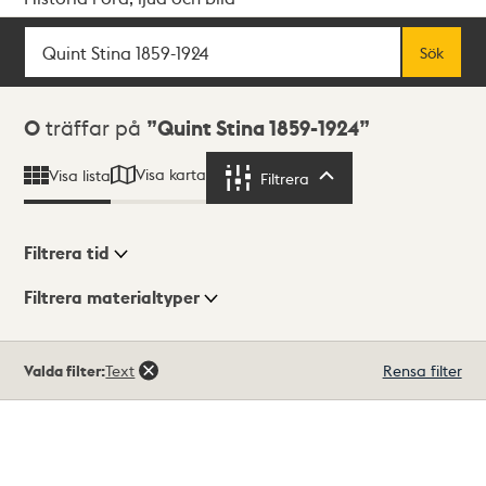
Sök
Fritextsök
Sök
Sökresultat
0
träffar på
Quint Stina 1859-1924
Visa karta
Visa lista
Filtrera
Filtrera
Filtrera tid
Filtrera materialtyper
Visningsläge
Totalt
Valda filter:
Text
Rensa filter
0
träffar
Lista
Karta