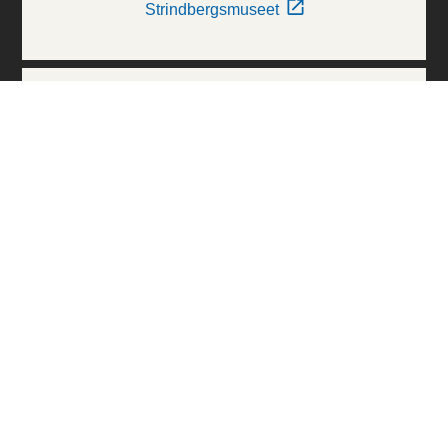
Strindbergsmuseet
Thielska Galleriet
Världskulturmuseerna