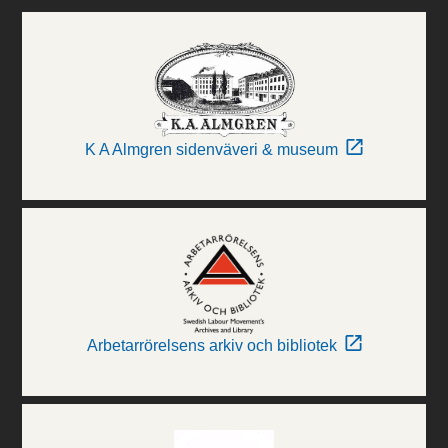
K A Almgren sidenväveri & museum
Arbetarrörelsens arkiv och bibliotek