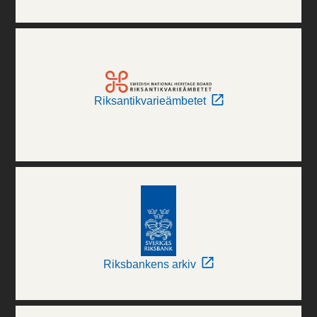
Riksantikvarieämbetet
Riksbankens arkiv