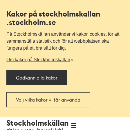
Kakor på stockholmskallan
.stockholm.se
På Stockholmskällan använder vi kakor, cookies, för att
sammanställa statistik och för att webbplatsen ska
fungera på ett bra sätt för dig.
Om kakor på Stockholmskällan
Godkänn alla kakor
Välj vilka kakor vi får använda
Till
Till
Stockholmskällan
navigationen
huvudinnehållet
Historia i ord, ljud och bild