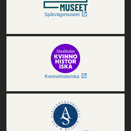
Spårvägsmuseet
Kvinnohistoriska