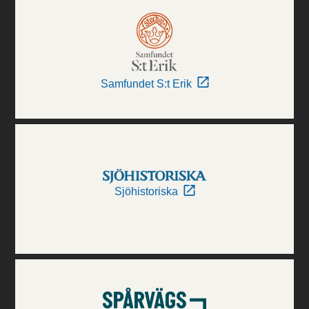
Samfundet S:t Erik
Sjöhistoriska