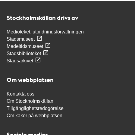
Kontakt
Stockholmskällan
Stockholmskällan drivs av
Medioteket, utbildningsförvaltningen
Stadsmuseet
Medeltidsmuseet
Stadsbiblioteket
Stadsarkivet
Om webbplatsen
Kontakta oss
Om Stockholmskällan
Tillgänglighetsredogörelse
Om kakor på webbplatsen
Sociala medier