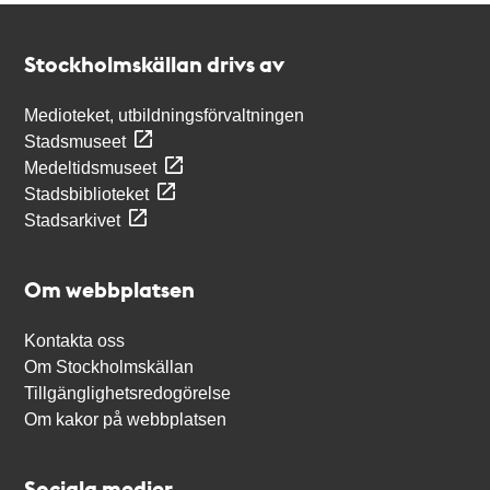
Kontakt
Stockholmskällan
Stockholmskällan drivs av
Medioteket, utbildningsförvaltningen
Stadsmuseet
Medeltidsmuseet
Stadsbiblioteket
Stadsarkivet
Om webbplatsen
Kontakta oss
Om Stockholmskällan
Tillgänglighetsredogörelse
Om kakor på webbplatsen
Sociala medier