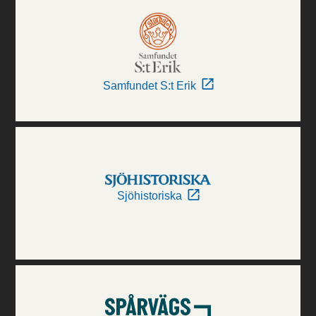
Samfundet S:t Erik
Sjöhistoriska