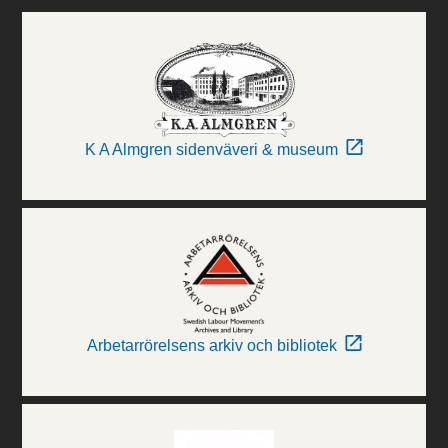
K A Almgren sidenväveri & museum
Arbetarrörelsens arkiv och bibliotek