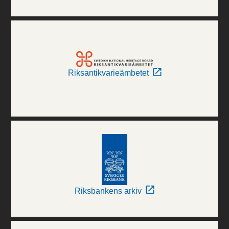
Riksantikvarieämbetet
Riksbankens arkiv