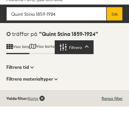
Sök
Fritextsök
Sök
Sökresultat
0
träffar på
Quint Stina 1859-1924
Visa karta
Visa lista
Filtrera
Filtrera
Filtrera tid
Filtrera materialtyper
Visningsläge
Totalt
Valda filter:
Karta
Rensa filter
0
träffar
Lista
Karta