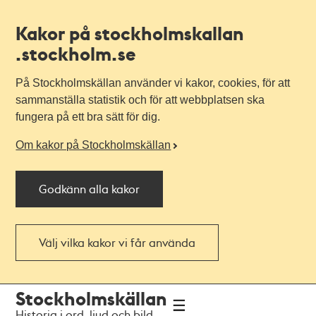
Kakor på stockholmskallan
.stockholm.se
På Stockholmskällan använder vi kakor, cookies, för att
sammanställa statistik och för att webbplatsen ska
fungera på ett bra sätt för dig.
Om kakor på Stockholmskällan
Godkänn alla kakor
Välj vilka kakor vi får använda
Till
Till
Stockholmskällan
navigationen
huvudinnehållet
Historia i ord, ljud och bild