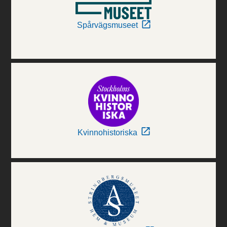
Spårvägsmuseet
Kvinnohistoriska