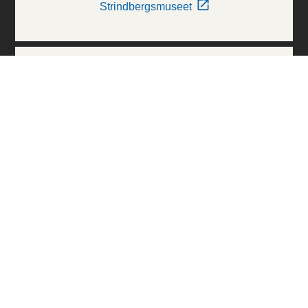
Strindbergsmuseet
Thielska Galleriet
Världskulturmuseerna