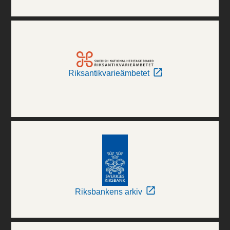
Riksantikvarieämbetet
Riksbankens arkiv