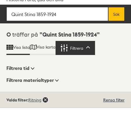
Sök
Fritextsök
Sök
Sökresultat
0
träffar på
Quint Stina 1859-1924
Visa karta
Visa lista
Filtrera
Filtrera
Filtrera tid
Filtrera materialtyper
Visningsläge
Totalt
Valda filter:
Ritning
Rensa filter
0
träffar
Lista
Karta