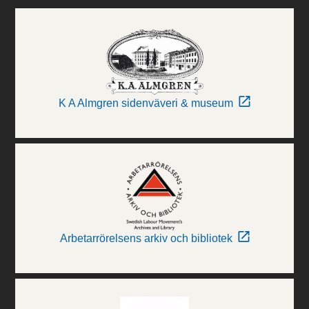
K A Almgren sidenväveri & museum
Arbetarrörelsens arkiv och bibliotek