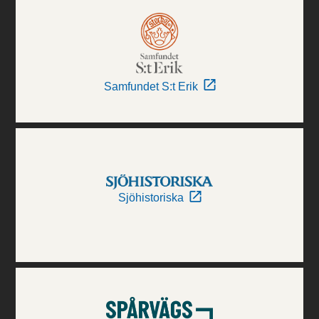
Samfundet S:t Erik
Sjöhistoriska