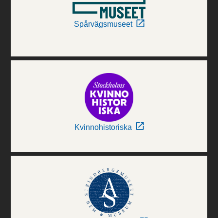
Spårvägsmuseet
Kvinnohistoriska