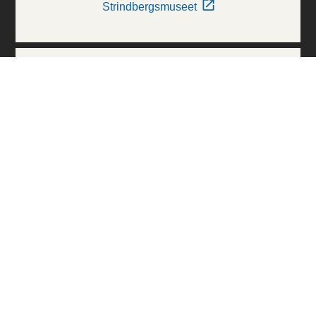
Strindbergsmuseet
Thielska Galleriet
Världskulturmuseerna