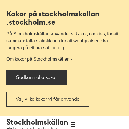
Kakor på stockholmskallan
.stockholm.se
På Stockholmskällan använder vi kakor, cookies, för att
sammanställa statistik och för att webbplatsen ska
fungera på ett bra sätt för dig.
Om kakor på Stockholmskällan
Godkänn alla kakor
Välj vilka kakor vi får använda
Till
Till
Stockholmskällan
navigationen
huvudinnehållet
Historia i ord, ljud och bild