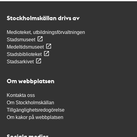
Kontakt
Stockholmskällan
Stockholmskällan drivs av
Medioteket, utbildningsförvaltningen
Stadsmuseet
Medeltidsmuseet
Stadsbiblioteket
Stadsarkivet
Om webbplatsen
Kontakta oss
Om Stockholmskällan
Tillgänglighetsredogörelse
Om kakor på webbplatsen
Sociala medier