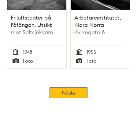
Friluftsteater på
Arbetareinstitutet,
Fåfängan. Utsikt
Klara Norra
mot Saltsjökvarn
Kyrkogata 8
och Danvikshem i
Nacka
1948
1955
Tid
Tid
Foto
Foto
Typ
Typ
Tidigare
Nästa