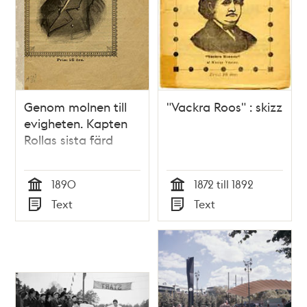
Genom molnen till
"Vackra Roos" : skizz
evigheten. Kapten
Rollas sista färd
1890
1872 till 1892
Tid
Tid
Text
Text
Typ
Typ