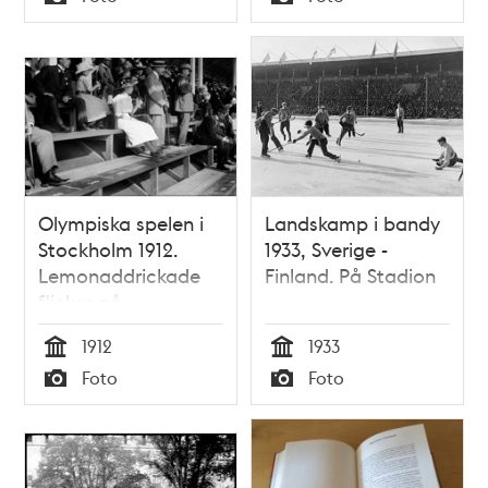
Typ
Typ
Olympiska spelen i
Landskamp i bandy
Stockholm 1912.
1933, Sverige -
Lemonaddrickade
Finland. På Stadion
flickor på
publikläktaren.
1912
1933
Tid
Tid
Foto
Foto
Typ
Typ