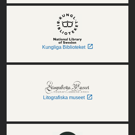
Kungliga Biblioteket
Litografiska museet