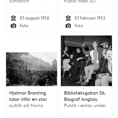
symaskin
Publik med 3D-
demonstreras inför
glasögon under
publik
biografens
23 augusti 1952
23 februari 1953
tredimensionella
Tid
Tid
Foto
Foto
premiär
Typ
Typ
Hjalmar Branting
Biblioteksgatan 26,
talar inför en stor
Biograf Anglais.
publik på Norra
Publik i extas under
Latins gård, vy mot
Tommy Steeles
Barnhusgatan, om
konsert