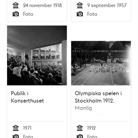
24 november 1918
9 september 1957
författningsfrågan -
Tid
Tid
Foto
Foto
bland annat kvinnlig
Typ
Typ
rösträtt
Publik i
Olympiska spelen i
Konserthuset
Stockholm 1912.
Manlig
gymnastikuppvisning
inför kunglig publik.
1971
1912
Tid
Tid
Foto
Foto