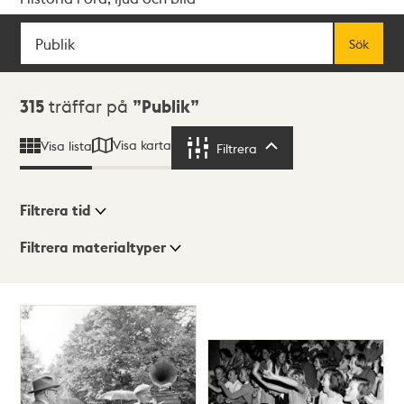
Sök
Fritextsök
Sök
Sökresultat
315
träffar på
Publik
Visa karta
Visa lista
Filtrera
Filtrera
Filtrera tid
Filtrera materialtyper
Visningsläge
Totalt
315
träffar
Lista
Karta