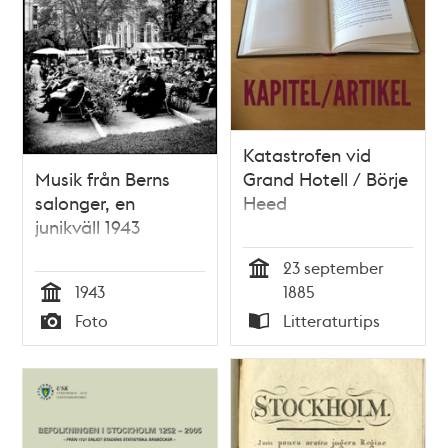
Katastrofen vid
Musik från Berns
Grand Hotell / Börje
salonger, en
Heed
junikväll 1943
23 september
Tid
1943
1885
Tid
Foto
Litteraturtips
Typ
Typ