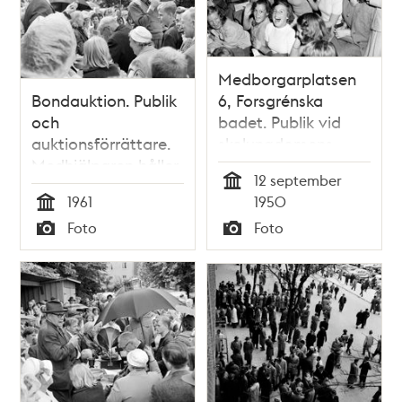
Medborgarplatsen
Bondauktion. Publik
6, Forsgrénska
och
badet. Publik vid
auktionsförrättare.
skolungdomens
Medhjälparen håller
simtävlingar
12 september
upp en
Tid
1961
1950
trattgrammofon
Tid
Foto
Foto
Typ
Typ