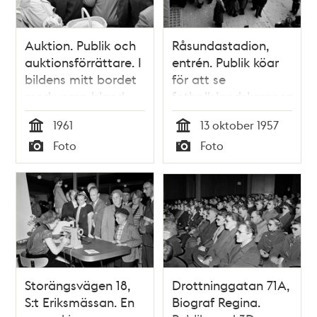
Auktion. Publik och
Råsundastadion,
auktionsförrättare. I
entrén. Publik köar
bildens mitt bordet
för att se
med varor, bland
fotbollslandskampen
annat en mortel och
mellan Sverige och
1961
13 oktober 1957
en trattgrammofon
Norge
Tid
Tid
Foto
Foto
Typ
Typ
Storängsvägen 18,
Drottninggatan 71A,
S:t Eriksmässan. En
Biograf Regina.