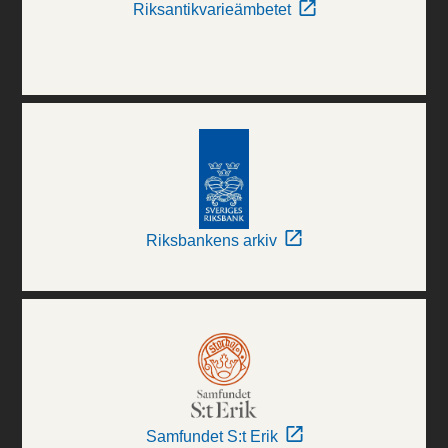
Riksantikvarieämbetet
Riksbankens arkiv
Samfundet S:t Erik