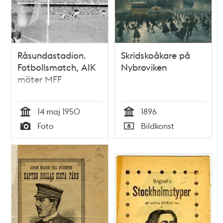
Råsundastadion.
Skridskoåkare på
Fotbollsmatch, AIK
Nybroviken
möter MFF
14 maj 1950
1896
Tid
Tid
Foto
Bildkonst
Typ
Typ