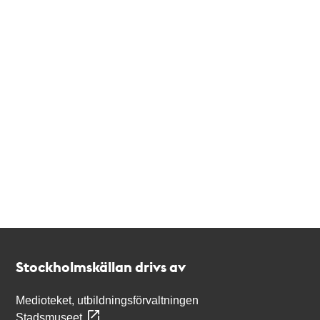
Kontakt
Stockholmskällan
Stockholmskällan drivs av
Medioteket, utbildningsförvaltningen
Stadsmuseet