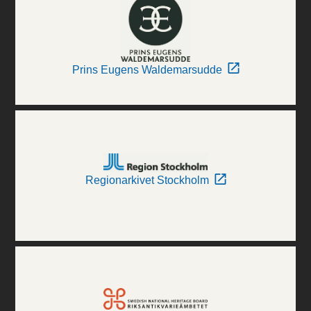
Prins Eugens Waldemarsudde
Regionarkivet Stockholm