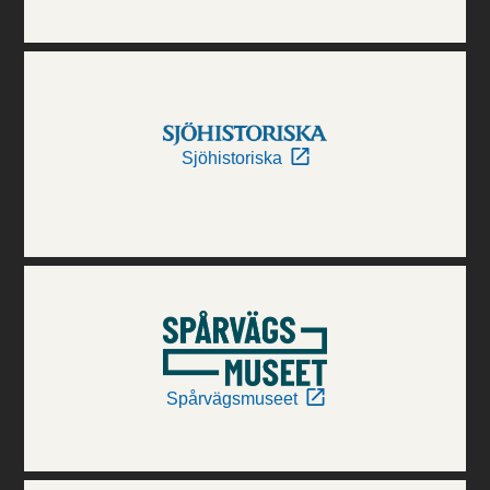
Sjöhistoriska
Spårvägsmuseet