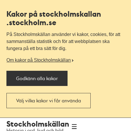
Kakor på stockholmskallan
.stockholm.se
På Stockholmskällan använder vi kakor, cookies, för att
sammanställa statistik och för att webbplatsen ska
fungera på ett bra sätt för dig.
Om kakor på Stockholmskällan
Godkänn alla kakor
Välj vilka kakor vi får använda
Till
Till
Stockholmskällan
navigationen
huvudinnehållet
Historia i ord, ljud och bild