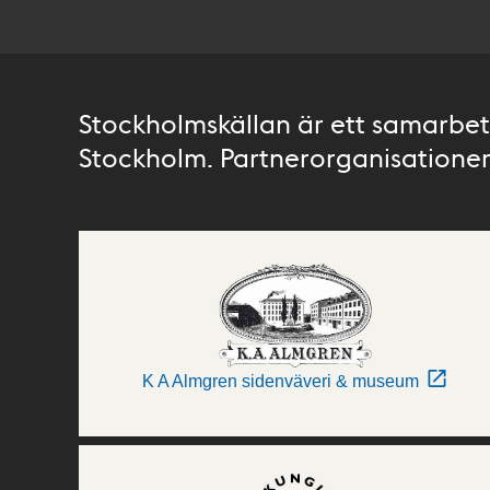
Stockholmskällan är ett samarbete
Stockholm. Partnerorganisationer 
K A Almgren sidenväveri & museum