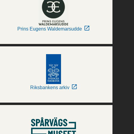
Prins Eugens Waldemarsudde
Riksbankens arkiv