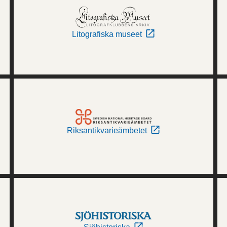
Litografiska museet
Riksantikvarieämbetet