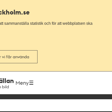
ockholm.se
tt sammanställa statistik och för att webbplatsen ska
or vi får använda
ällan
Meny
h bild