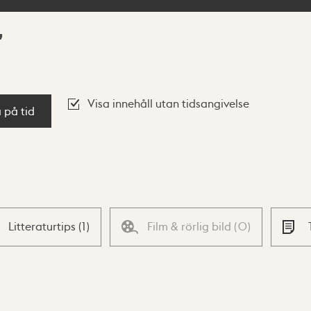
Visa innehåll utan tidsangivelse
a på tid
Litteraturtips
(
1
)
Film & rörlig bild
(
0
)