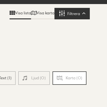
Visa karta
Visa lista
Filtrera
Filtrera
Text
(
1
)
Ljud
(
0
)
Karta
(
0
)