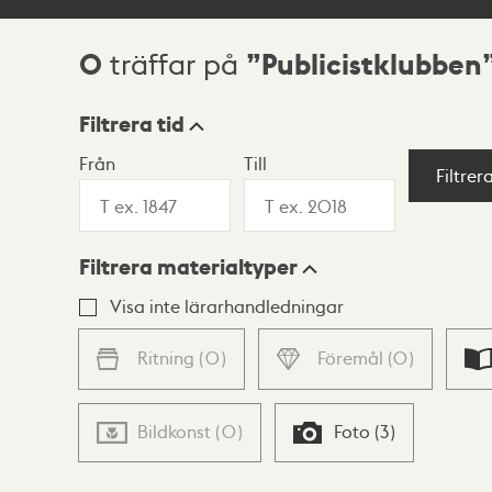
0
Publicistklubben
träffar på
Sökresultat
Filtrera tid
Från
Till
Visningsläge
Filtrer
Filtrera materialtyper
Lista
Karta
Visa inte lärarhandledningar
Ritning
(
0
)
Föremål
(
0
)
Bildkonst
(
0
)
Foto
(
3
)