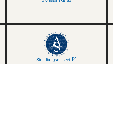
Sjöhistoriska
Strindbergsmuseet