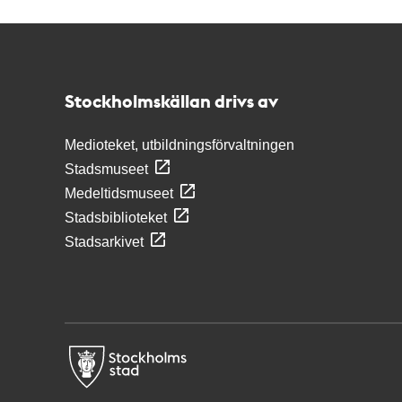
Kontakt
Stockholmskällan
Stockholmskällan drivs av
Medioteket, utbildningsförvaltningen
Stadsmuseet
Medeltidsmuseet
Stadsbiblioteket
Stadsarkivet