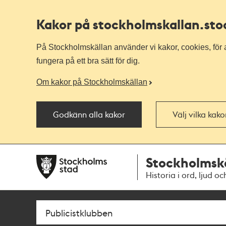
Kakor på stockholmskallan
.st
På Stockholmskällan använder vi kakor, cookies, för a
fungera på ett bra sätt för dig.
Om kakor på Stockholmskällan
Godkänn alla kakor
Välj vilka kak
Till
Till
Stockholmsk
navigationen
huvudinnehållet
Historia i ord, ljud oc
Sök
Fritextsök