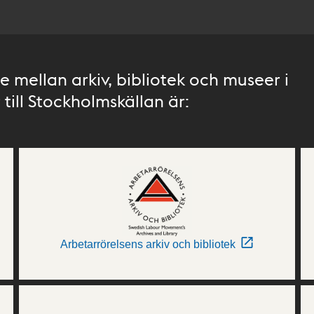
 mellan arkiv, bibliotek och museer i
till Stockholmskällan är:
Arbetarrörelsens arkiv och bibliotek