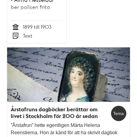
ber polisen frita
henne från
Stockholms Hospital
1899 till 1903
1903
Tid
Text
Typ
Årstafruns dagböcker berättar om
Tema
livet i Stockholm för 200 år sedan
”Årstafrun” hette egentligen Märta Helena
Reenstierna. Hon är känd för att ha skrivit dagbok