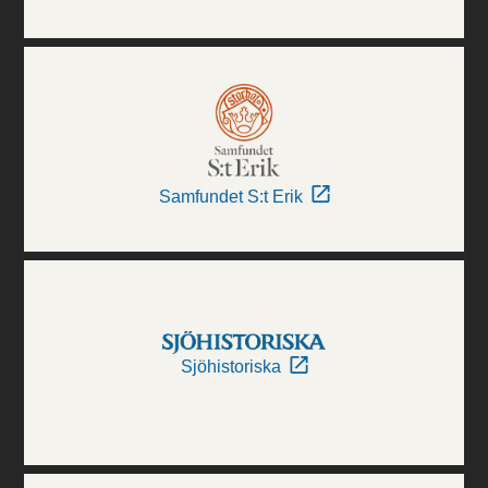
Samfundet S:t Erik
Sjöhistoriska