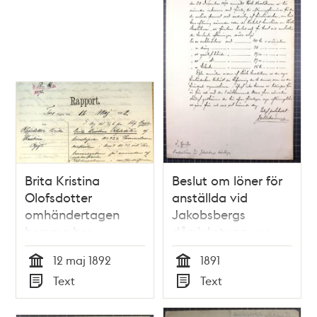
Brita Kristina
Beslut om löner för
Olofsdotter
anställda vid
omhändertagen
Jakobsbergs
hemma hos
dårsjukstuga - ur
metodistförsamlingens
hälsovårdsnämndens
12 maj 1892
1891
vaktmästare -
protokoll 1891
Tid
Tid
Text
Text
polisrapport
Typ
Typ
inkommen till
dårdiariet 12 maj