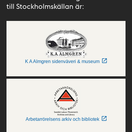
till Stockholmskällan är:
K A Almgren sidenväveri & museum
Arbetarrörelsens arkiv och bibliotek