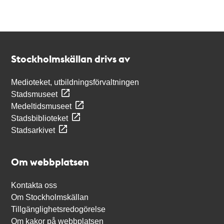
Kontakt
Stockholmskällan
Stockholmskällan drivs av
Medioteket, utbildningsförvaltningen
Stadsmuseet
Medeltidsmuseet
Stadsbiblioteket
Stadsarkivet
Om webbplatsen
Kontakta oss
Om Stockholmskällan
Tillgänglighetsredogörelse
Om kakor på webbplatsen