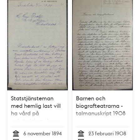
1892
Statstjänsteman
Barnen och
med hemlig last vill
biografteatrarna -
ha vård på
talmanuskript 1908
avbetalning - brev
till Dr Nyström
6 november 1894
23 februari 1908