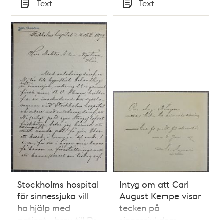
Tid
Tid
Text
Text
Typ
Typ
Stockholms hospital
Intyg om att Carl
för sinnessjuka vill
August Kempe visar
ha hjälp med
tecken på
patient - brev till Dr
sinnessjukdom