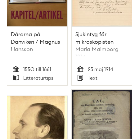
Dårarna på
Sjukintyg för
Danviken / Magnus
mikroskopisten
Hansson
Maria Malmborg
1914
1550 till 1861
23 maj 1914
Tid
Tid
Litteraturtips
Text
Typ
Typ