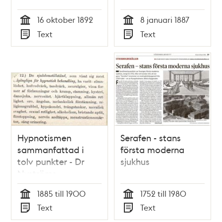
Nyström 1892
16 oktober 1892
8 januari 1887
Tid
Tid
Text
Text
Typ
Typ
Hypnotismen
Serafen - stans
sammanfattad i
första moderna
tolv punkter - Dr
sjukhus
Nyströms
föreläsningsanteckningar
1885 till 1900
1752 till 1980
Tid
Tid
Text
Text
Typ
Typ