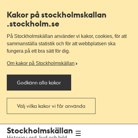
Kakor på stockholmskallan
.stockholm.se
På Stockholmskällan använder vi kakor, cookies, för att
sammanställa statistik och för att webbplatsen ska
fungera på ett bra sätt för dig.
Om kakor på Stockholmskällan
Godkänn alla kakor
Välj vilka kakor vi får använda
Till
Till
Stockholmskällan
navigationen
huvudinnehållet
Historia i ord, ljud och bild