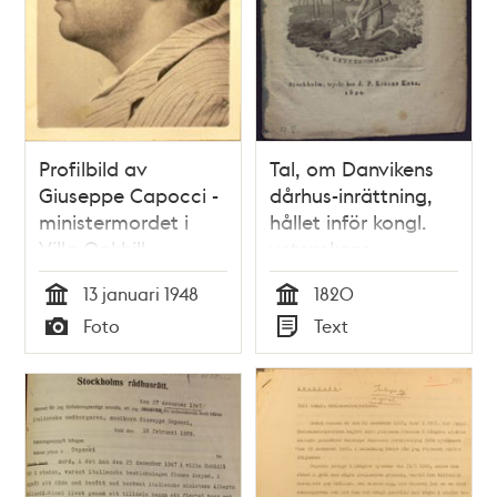
Profilbild av
Tal, om Danvikens
Giuseppe Capocci -
dårhus-inrättning,
ministermordet i
hållet inför kongl.
Villa Oakhill
vetenskaps-
academien, vid
13 januari 1948
1820
praesidii
Tid
Tid
Foto
Text
nedläggande, d. 21
Typ
Typ
juni 1820 / af Christ.
E. von Weigel