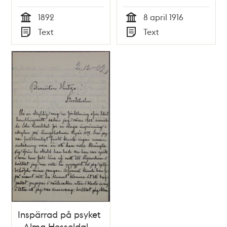
spränga slottet i
polisrapport
1892
8 april 1916
luften - dårdiariet
Tid
Tid
Text
Text
sommaren 1892
Typ
Typ
Inspärrad på psyket
- Alma Hesseldal