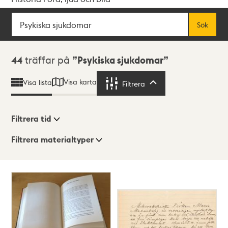
Sök
Fritextsök
Sök
Sökresultat
44
träffar på
Psykiska sjukdomar
Visa karta
Visa lista
Filtrera
Filtrera
Filtrera tid
Filtrera materialtyper
Visningsläge
Totalt
44
träffar
Lista
Karta