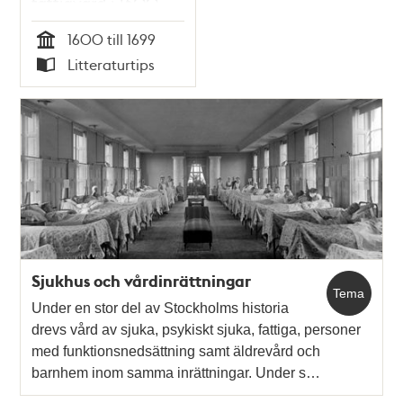
fattigvård i 1600-
talets Stockholm /
1600 till 1699
Christina Unger
Tid
Litteraturtips
Typ
Sjukhus och vårdinrättningar
Tema
Under en stor del av Stockholms historia
drevs vård av sjuka, psykiskt sjuka, fattiga, personer
med funktionsnedsättning samt äldrevård och
barnhem inom samma inrättningar. Under s…