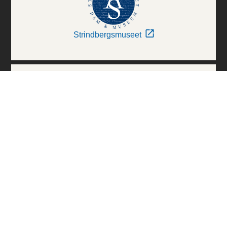
Strindbergsmuseet
Thielska Galleriet
Världskulturmuseerna