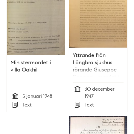
Yttrande från
Ministermordet i
Långbro sjukhus
villa Oakhill
rörande Giuseppe
Capocci - mordet i
Villa Oakhill
30 december
Tid
5 januari 1948
1947
Tid
Text
Text
Typ
Typ