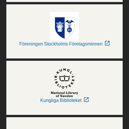
Föreningen Stockholms Företagsminnen
Kungliga Biblioteket