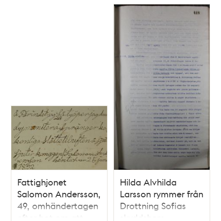
Fattighjonet
Hilda Alvhilda
Salomon Andersson,
Larsson rymmer från
49, omhändertagen
Drottning Sofias
efter hot om att
skyddshem -