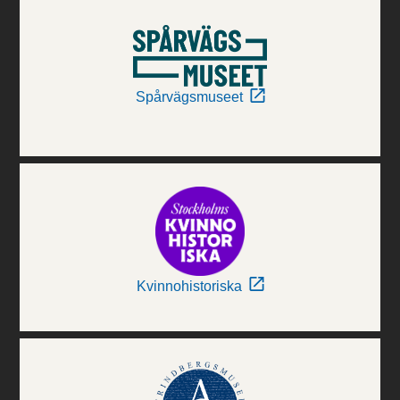
Spårvägsmuseet
Kvinnohistoriska