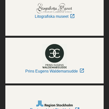
Litografiska museet
Prins Eugens Waldemarsudde