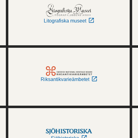
Litografiska museet
Riksantikvarieämbetet