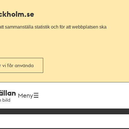
ockholm.se
tt sammanställa statistik och för att webbplatsen ska
or vi får använda
ällan
Meny
h bild