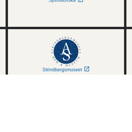
Sjöhistoriska
Strindbergsmuseet