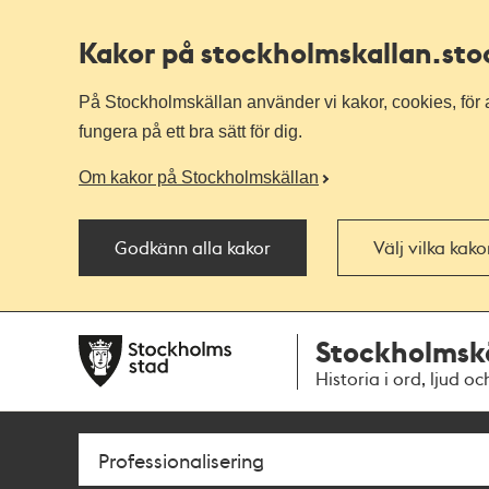
Kakor på stockholmskallan
.st
På Stockholmskällan använder vi kakor, cookies, för a
fungera på ett bra sätt för dig.
Om kakor på Stockholmskällan
Godkänn alla kakor
Välj vilka kak
Till
Till
Stockholmsk
navigationen
huvudinnehållet
Historia i ord, ljud oc
Sök
Fritextsök