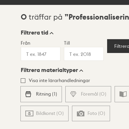
0
Professionaliseri
träffar på
Sökresultat
Filtrera tid
Från
Till
Visningsläge
Filtrer
Filtrera materialtyper
Lista
Karta
Visa inte lärarhandledningar
Ritning
(
1
)
Föremål
(
0
)
Bildkonst
(
0
)
Foto
(
0
)