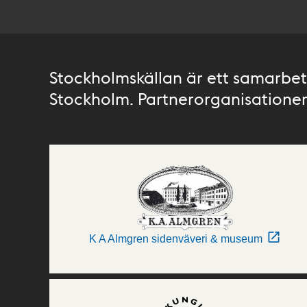
Stockholmskällan är ett samarbete
Stockholm. Partnerorganisationer 
K A Almgren sidenväveri & museum