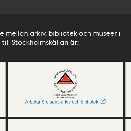
 mellan arkiv, bibliotek och museer i
till Stockholmskällan är:
Arbetarrörelsens arkiv och bibliotek