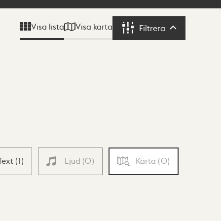
Visa karta
Visa lista
Filtrera
Filtrera
Text
(
1
)
Ljud
(
0
)
Karta
(
0
)