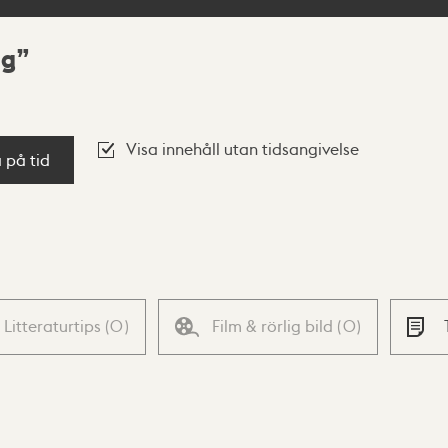
ng
Visa innehåll utan tidsangivelse
a på tid
Litteraturtips
(
0
)
Film & rörlig bild
(
0
)