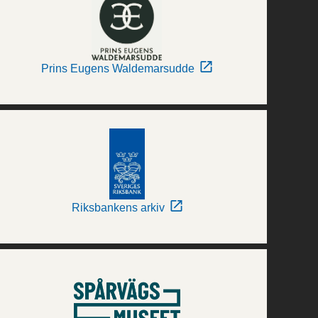
Prins Eugens Waldemarsudde
Riksbankens arkiv