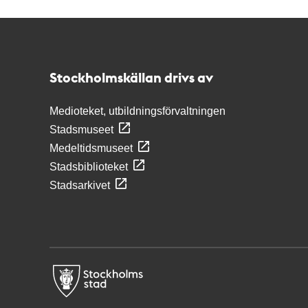
Kontakt
Stockholmskällan
Stockholmskällan drivs av
Medioteket, utbildningsförvaltningen
Stadsmuseet
Medeltidsmuseet
Stadsbiblioteket
Stadsarkivet