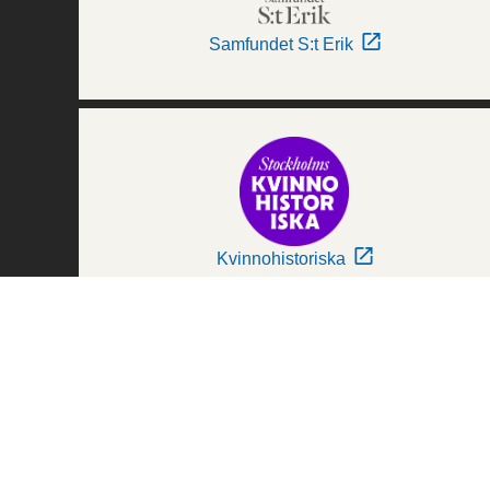
Samfundet S:t Erik
Kvinnohistoriska
Världskulturmuseerna