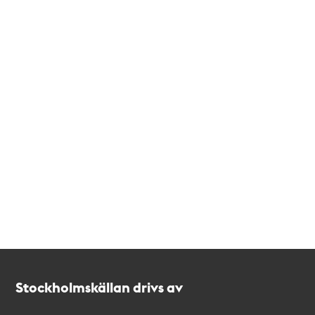
Kontakt
Stockholmskällan
Stockholmskällan drivs av