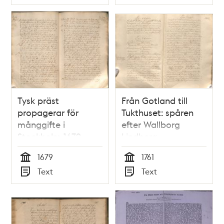
Typ
Typ
Tysk präst
Från Gotland till
propagerar för
Tukthuset: spåren
månggifte i
efter Wallborg
Stockholm 1679
Lindberg
1679
1761
Tid
Tid
Text
Text
Typ
Typ