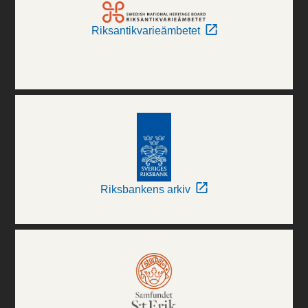
Riksantikvarieämbetet
Riksbankens arkiv