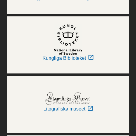
Kungliga Biblioteket
Litografiska museet