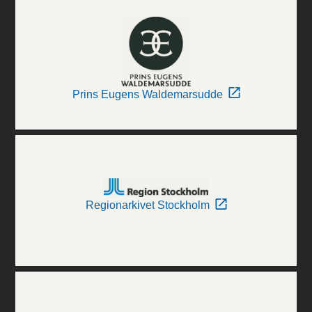
Prins Eugens Waldemarsudde
Regionarkivet Stockholm