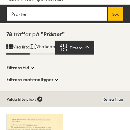
Sök
Fritextsök
Sök
Sökresultat
78
träffar på
Präster
Visa karta
Visa lista
Filtrera
Filtrera
Filtrera tid
Filtrera materialtyper
Visningsläge
Totalt
Valda filter:
Text
Rensa filter
78
träffar
Lista
Karta