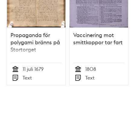
Propaganda för
Vaccinering mot
polygami bränns på
smittkoppor tar fart
Stortorget
11 juli 1679
1808
Tid
Tid
Text
Text
Typ
Typ
Tidigare