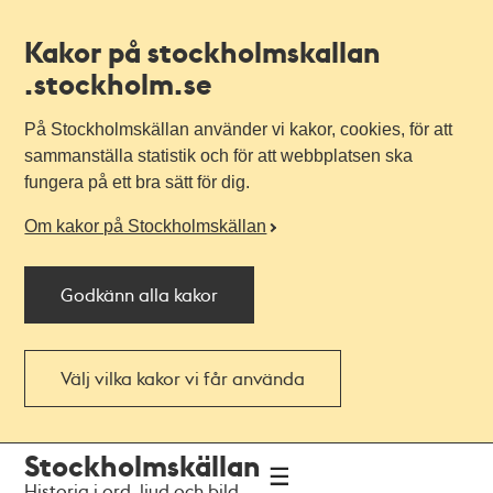
Kakor på stockholmskallan
.stockholm.se
På Stockholmskällan använder vi kakor, cookies, för att
sammanställa statistik och för att webbplatsen ska
fungera på ett bra sätt för dig.
Om kakor på Stockholmskällan
Godkänn alla kakor
Välj vilka kakor vi får använda
Till
Till
Stockholmskällan
navigationen
huvudinnehållet
Historia i ord, ljud och bild