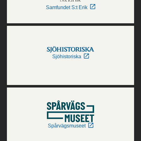
Samfundet S:t Erik
Sjöhistoriska
Spårvägsmuseet