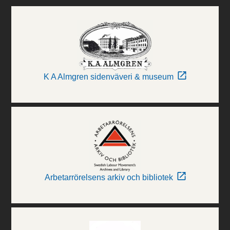
K A Almgren sidenväveri & museum
Arbetarrörelsens arkiv och bibliotek