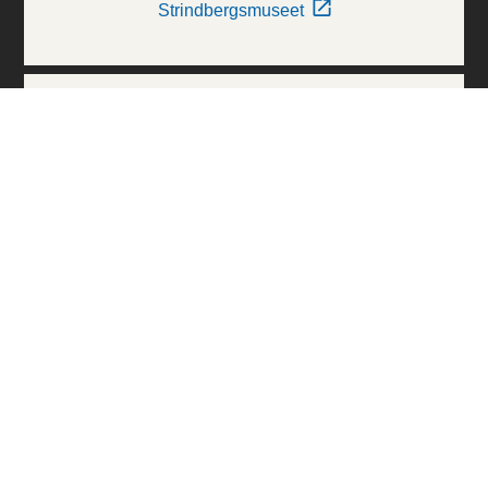
Strindbergsmuseet
Thielska Galleriet
Världskulturmuseerna