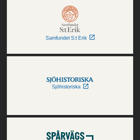
Samfundet S:t Erik
Sjöhistoriska