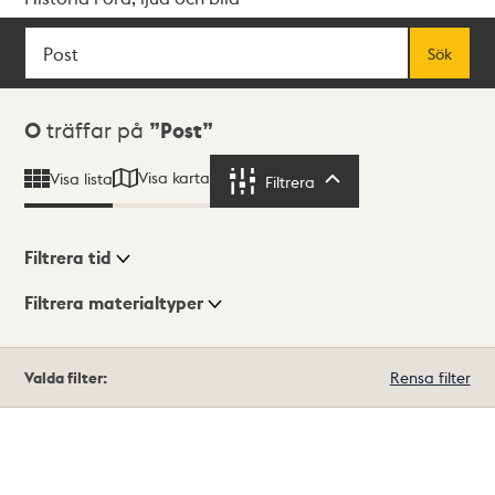
Sök
Fritextsök
Sök
Sökresultat
0
träffar på
Post
Visa karta
Visa lista
Filtrera
Filtrera
Filtrera tid
Filtrera materialtyper
Visningsläge
Totalt
Valda filter:
Rensa filter
0
träffar
Lista
Karta