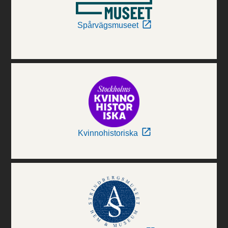
Spårvägsmuseet
Kvinnohistoriska