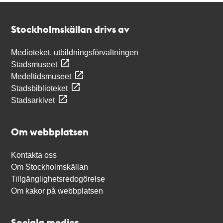
Kontakt
Stockholmskällan
Stockholmskällan drivs av
Medioteket, utbildningsförvaltningen
Stadsmuseet
Medeltidsmuseet
Stadsbiblioteket
Stadsarkivet
Om webbplatsen
Kontakta oss
Om Stockholmskällan
Tillgänglighetsredogörelse
Om kakor på webbplatsen
Sociala medier