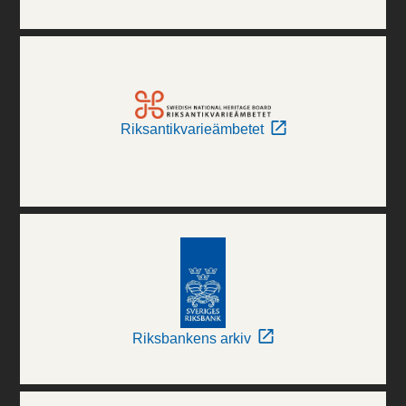
Riksantikvarieämbetet
Riksbankens arkiv