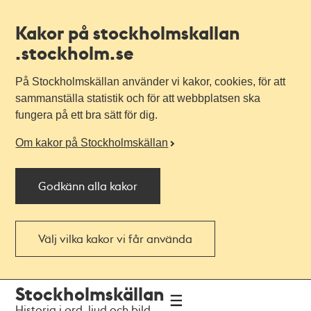
Kakor på stockholmskallan
.stockholm.se
På Stockholmskällan använder vi kakor, cookies, för att
sammanställa statistik och för att webbplatsen ska
fungera på ett bra sätt för dig.
Om kakor på Stockholmskällan
Godkänn alla kakor
Välj vilka kakor vi får använda
Till
Till
Stockholmskällan
navigationen
huvudinnehållet
Historia i ord, ljud och bild