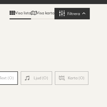
Visa karta
Visa lista
Filtrera
Filtrera
Text
(
0
)
Ljud
(
0
)
Karta
(
0
)