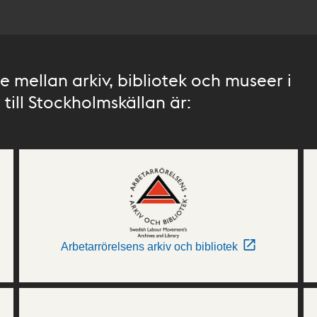
 mellan arkiv, bibliotek och museer i
till Stockholmskällan är:
Arbetarrörelsens arkiv och bibliotek