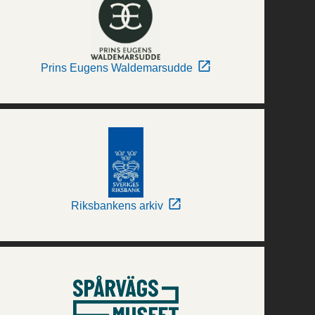
Prins Eugens Waldemarsudde
Riksbankens arkiv