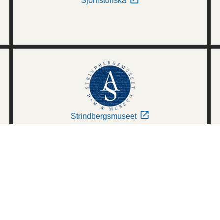
Sjöhistoriska
Strindbergsmuseet