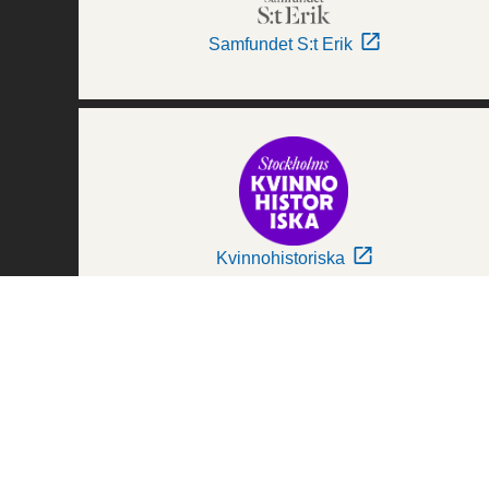
Samfundet S:t Erik
Kvinnohistoriska
Världskulturmuseerna