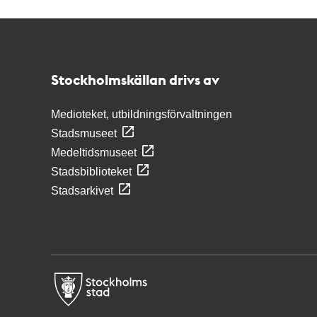
Kontakt
Stockholmskällan
Stockholmskällan drivs av
Medioteket, utbildningsförvaltningen
Stadsmuseet
Medeltidsmuseet
Stadsbiblioteket
Stadsarkivet