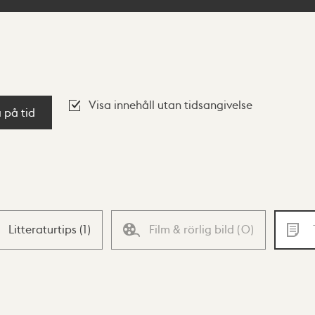
Visa innehåll utan tidsangivelse
a på tid
Litteraturtips
(
1
)
Film & rörlig bild
(
0
)