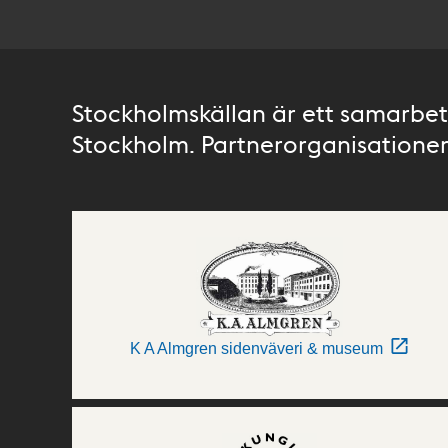
Stockholmskällan är ett samarbete
Stockholm. Partnerorganisationer 
K A Almgren sidenväveri & museum