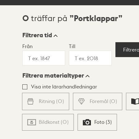
0
Portklappar
träffar på
Sökresultat
Filtrera tid
Från
Till
Visningsläge
Filtrer
Filtrera materialtyper
Lista
Karta
Visa inte lärarhandledningar
Ritning
(
0
)
Föremål
(
0
)
Bildkonst
(
0
)
Foto
(
3
)