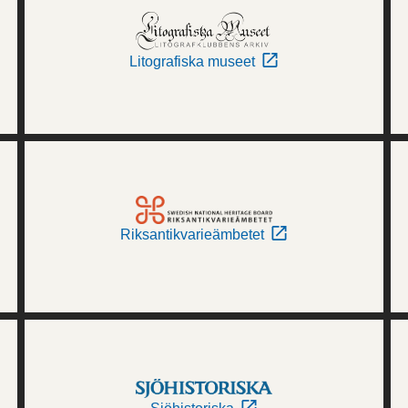
Litografiska museet
Riksantikvarieämbetet