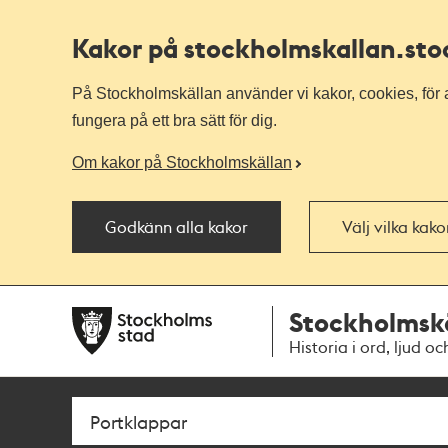
Kakor på stockholmskallan
.st
På Stockholmskällan använder vi kakor, cookies, för a
fungera på ett bra sätt för dig.
Om kakor på Stockholmskällan
Godkänn alla kakor
Välj vilka kak
Till
Till
Stockholmsk
navigationen
huvudinnehållet
Historia i ord, ljud oc
Sök
Fritextsök