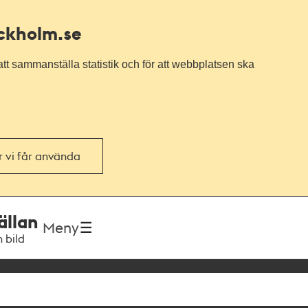
ockholm.se
tt sammanställa statistik och för att webbplatsen ska
or vi får använda
ällan
Meny
h bild