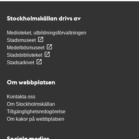
Kontakt
Stockholmskällan
Stockholmskällan drivs av
Medioteket, utbildningsförvaltningen
Stadsmuseet
Medeltidsmuseet
Stadsbiblioteket
Stadsarkivet
Om webbplatsen
Kontakta oss
Om Stockholmskällan
Tillgänglighetsredogörelse
Om kakor på webbplatsen
Sociala medier