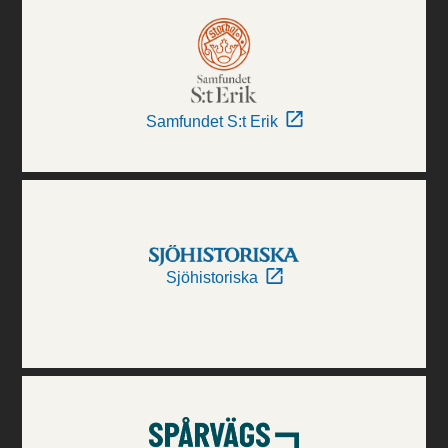
Samfundet S:t Erik
Sjöhistoriska