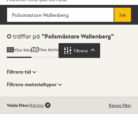
Sök
Fritextsök
Sök
Sökresultat
0
träffar på
Polismästare Wallenberg
Visa karta
Visa lista
Filtrera
Filtrera
Filtrera tid
Filtrera materialtyper
Visningsläge
Totalt
Valda filter:
Ritning
Rensa filter
0
träffar
Lista
Karta