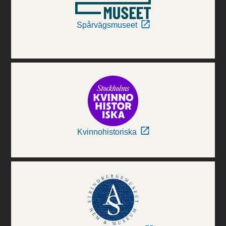
Spårvägsmuseet
Kvinnohistoriska