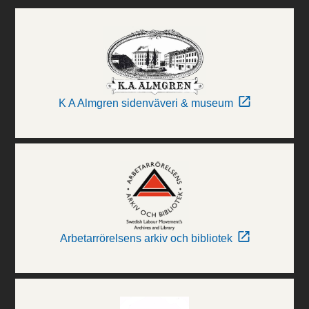
K A Almgren sidenväveri & museum
Arbetarrörelsens arkiv och bibliotek