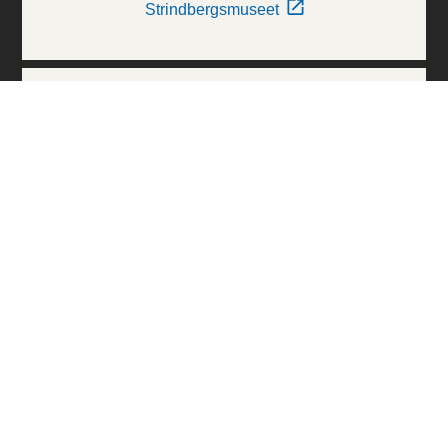
Strindbergsmuseet
Thielska Galleriet
Världskulturmuseerna