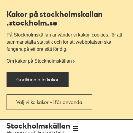
Kakor på stockholmskallan
.stockholm.se
På Stockholmskällan använder vi kakor, cookies, för att
sammanställa statistik och för att webbplatsen ska
fungera på ett bra sätt för dig.
Om kakor på Stockholmskällan
Godkänn alla kakor
Välj vilka kakor vi får använda
Till
Till
Stockholmskällan
navigationen
huvudinnehållet
Historia i ord, ljud och bild