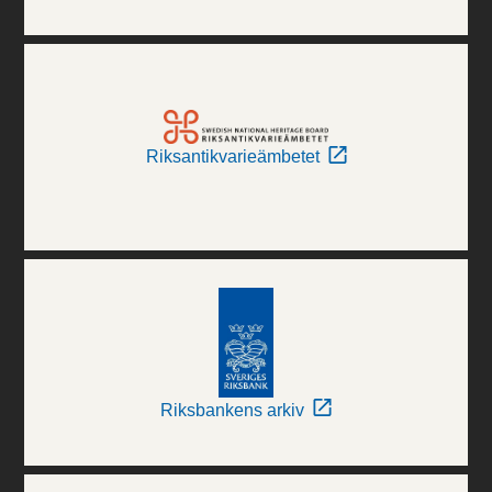
Riksantikvarieämbetet
Riksbankens arkiv