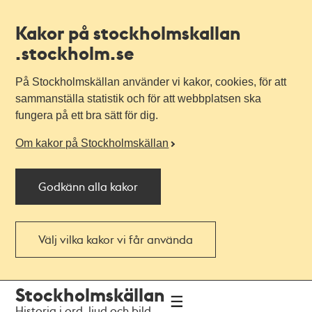
Kakor på stockholmskallan
.stockholm.se
På Stockholmskällan använder vi kakor, cookies, för att
sammanställa statistik och för att webbplatsen ska
fungera på ett bra sätt för dig.
Om kakor på Stockholmskällan
Godkänn alla kakor
Välj vilka kakor vi får använda
Till
Till
Stockholmskällan
navigationen
huvudinnehållet
Historia i ord, ljud och bild