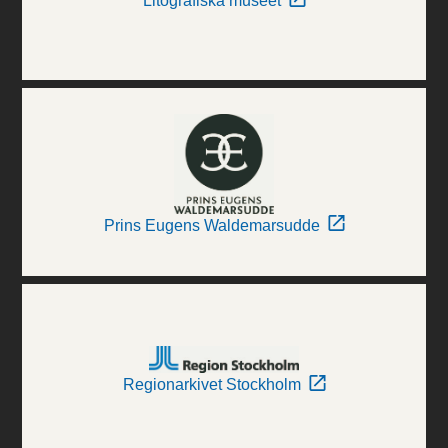
Litografiska museet
Prins Eugens Waldemarsudde
Regionarkivet Stockholm