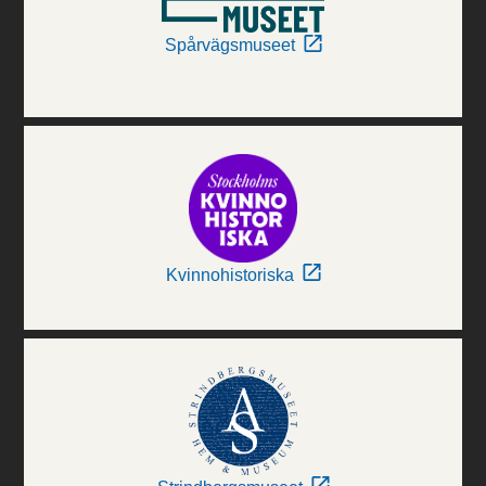
Spårvägsmuseet
Kvinnohistoriska