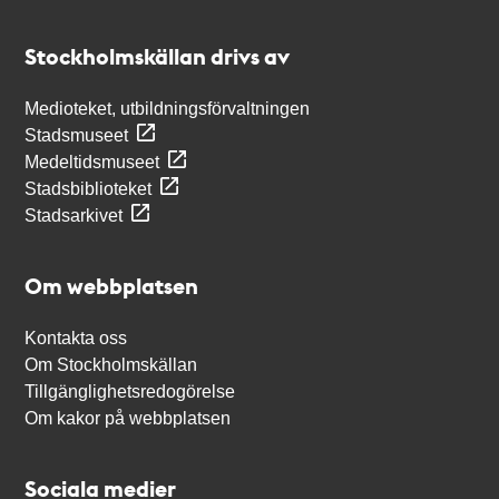
Kontakt
Stockholmskällan
Stockholmskällan drivs av
Medioteket, utbildningsförvaltningen
Stadsmuseet
Medeltidsmuseet
Stadsbiblioteket
Stadsarkivet
Om webbplatsen
Kontakta oss
Om Stockholmskällan
Tillgänglighetsredogörelse
Om kakor på webbplatsen
Sociala medier