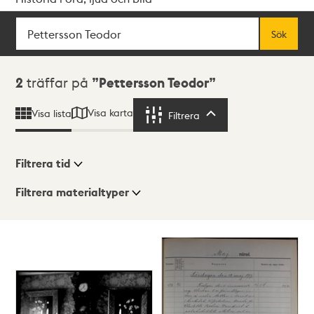
Sök
Fritextsök
Sök
Sökresultat
2
träffar på
Pettersson Teodor
Visa karta
Visa lista
Filtrera
Filtrera
Filtrera tid
Filtrera materialtyper
Visningsläge
Totalt
2
träffar
Lista
Karta