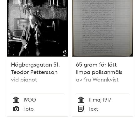
Högbergsgatan 51.
65 gram för lätt
Teodor Pettersson
limpa polisanmäls
vid pianot
av fru Wannkvist
1900
11 maj 1917
Tid
Tid
Foto
Text
Typ
Typ