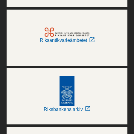
Riksantikvarieämbetet
Riksbankens arkiv