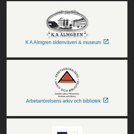
K A Almgren sidenväveri & museum
Arbetarrörelsens arkiv och bibliotek