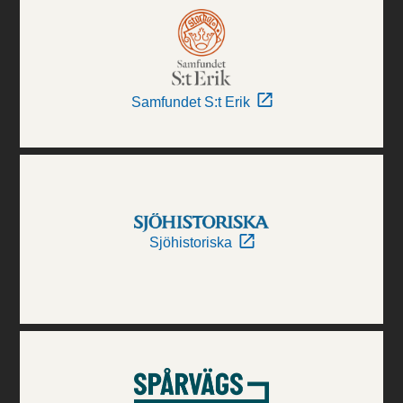
Samfundet S:t Erik
Sjöhistoriska