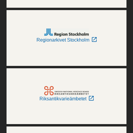
Regionarkivet Stockholm
Riksantikvarieämbetet