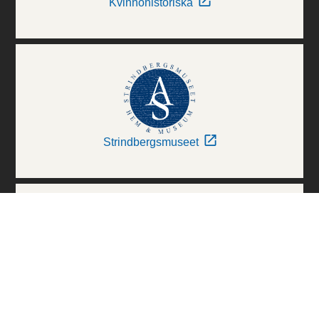
Kvinnohistoriska
Strindbergsmuseet
Thielska Galleriet