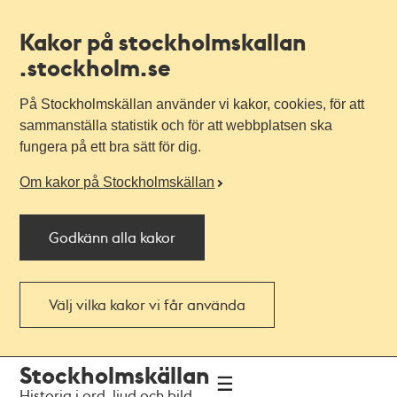
Kakor på stockholmskallan
.stockholm.se
På Stockholmskällan använder vi kakor, cookies, för att
sammanställa statistik och för att webbplatsen ska
fungera på ett bra sätt för dig.
Om kakor på Stockholmskällan
Godkänn alla kakor
Välj vilka kakor vi får använda
Till
Till
Stockholmskällan
navigationen
huvudinnehållet
Historia i ord, ljud och bild