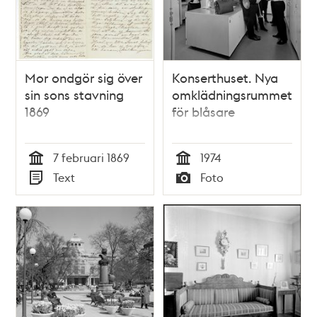
Mor ondgör sig över
Konserthuset. Nya
sin sons stavning
omklädningsrummet
1869
för blåsare
7 februari 1869
1974
Tid
Tid
Text
Foto
Typ
Typ