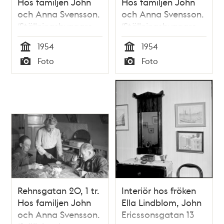
Hos familjen John
Hos familjen John
och Anna Svensson.
och Anna Svensson.
(Ställningsbyggare
(Ställningsbyggare
John Svensson.)
John Svensson.)
1954
1954
Tid
Tid
Foto
Foto
Typ
Typ
Rehnsgatan 20, 1 tr.
Interiör hos fröken
Hos familjen John
Ella Lindblom, John
och Anna Svensson.
Ericssonsgatan 13