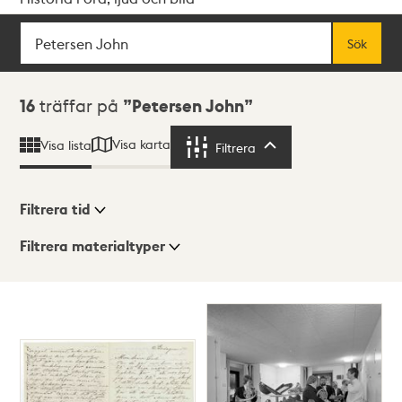
Sök
Fritextsök
Sök
Sökresultat
16
träffar på
Petersen John
Visa karta
Visa lista
Filtrera
Filtrera
Filtrera tid
Filtrera materialtyper
Visningsläge
Totalt
16
träffar
Lista
Karta