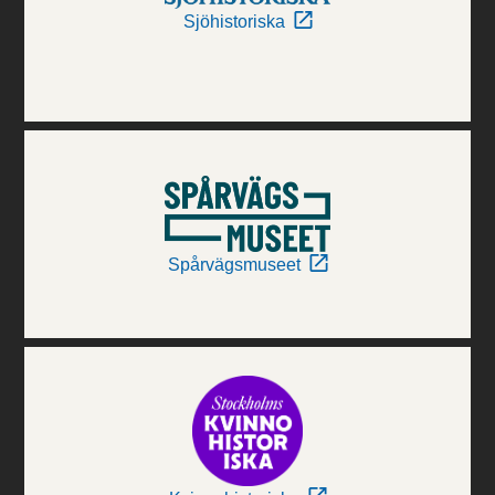
Sjöhistoriska
Spårvägsmuseet