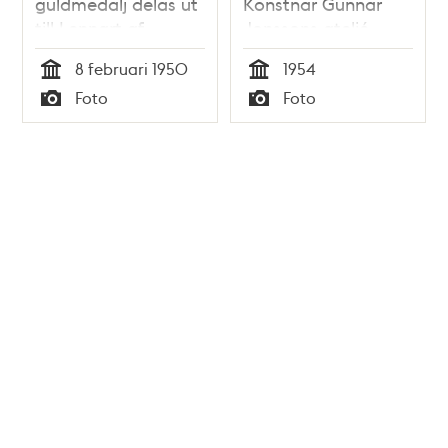
guldmedalj delas ut
Konstnär Gunnar
till Lennart af
Jonssons ateljé
Petersén
8 februari 1950
1954
Tid
Tid
Foto
Foto
Typ
Typ