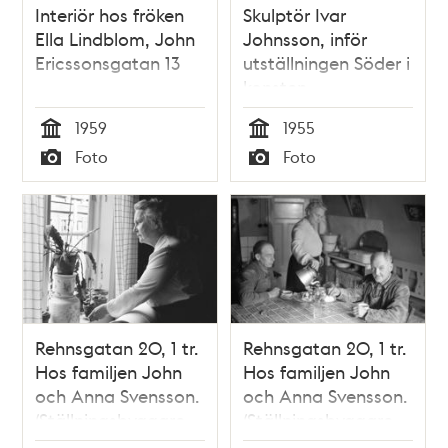
Interiör hos fröken
Skulptör Ivar
Ella Lindblom, John
Johnsson, inför
Ericssonsgatan 13
utställningen Söder i
konsten
1959
1955
Tid
Tid
Foto
Foto
Typ
Typ
Rehnsgatan 20, 1 tr.
Rehnsgatan 20, 1 tr.
Hos familjen John
Hos familjen John
och Anna Svensson.
och Anna Svensson.
(Ställningsbyggare
(Ställningsbyggare
John Svensson.)
John Svensson.)