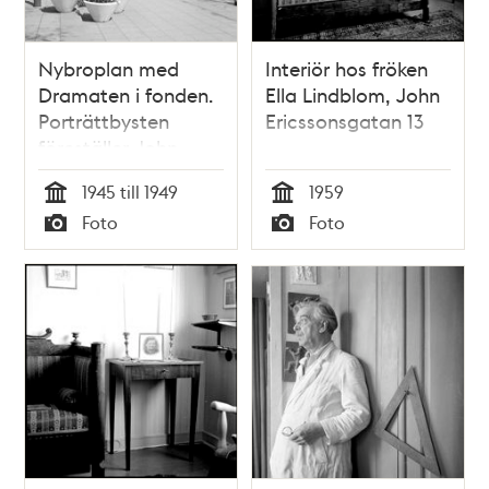
Nybroplan med
Interiör hos fröken
Dramaten i fonden.
Ella Lindblom, John
Porträttbysten
Ericssonsgatan 13
föreställer John
Ericsson
1945 till 1949
1959
Tid
Tid
Foto
Foto
Typ
Typ