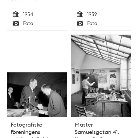
(Ställningsbyggare
John Svensson.)
1954
1959
Tid
Tid
Foto
Foto
Typ
Typ
Fotografiska
Mäster
föreningens
Samuelsgatan 41.