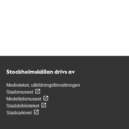
Kontakt
Stockholmskällan
Stockholmskällan drivs av
Medioteket, utbildningsförvaltningen
Stadsmuseet
Medeltidsmuseet
Stadsbiblioteket
Stadsarkivet