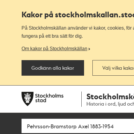
Kakor på stockholmskallan
.st
På Stockholmskällan använder vi kakor, cookies, för a
fungera på ett bra sätt för dig.
Om kakor på Stockholmskällan
Godkänn alla kakor
Välj vilka kak
Till
Till
Stockholmsk
navigationen
huvudinnehållet
Historia i ord, ljud oc
Sök
Fritextsök