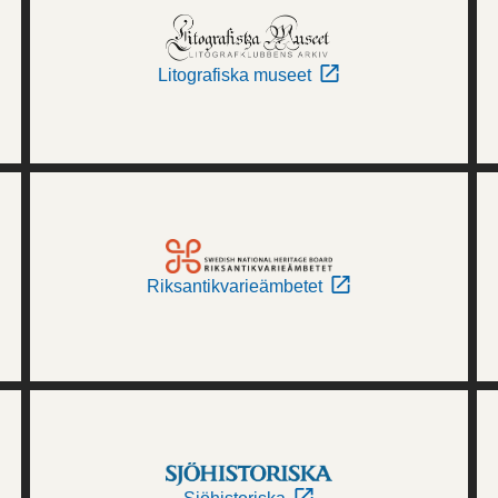
Litografiska museet
Riksantikvarieämbetet