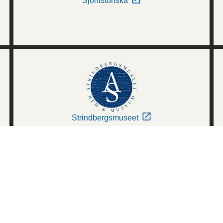
Sjöhistoriska
Strindbergsmuseet