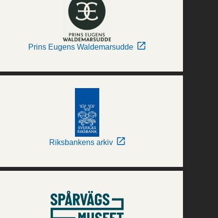
Prins Eugens Waldemarsudde
Riksbankens arkiv