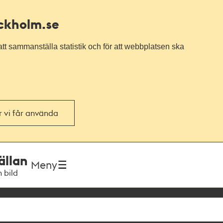
ockholm.se
tt sammanställa statistik och för att webbplatsen ska
or vi får använda
ällan
Meny
h bild