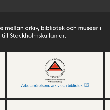
 mellan arkiv, bibliotek och museer i
till Stockholmskällan är:
Arbetarrörelsens arkiv och bibliotek