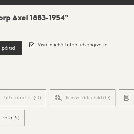
rp Axel 1883-1954
Visa innehåll utan tidsangivelse
a på tid
Litteraturtips
(
0
)
Film & rörlig bild
(
0
)
Foto
(
2
)