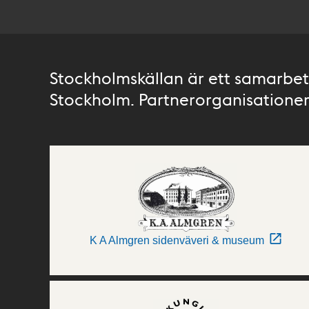
Stockholmskällan är ett samarbete
Stockholm. Partnerorganisationer 
K A Almgren sidenväveri & museum