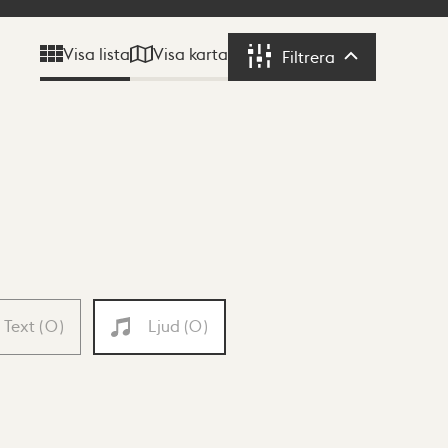
Visa karta
Visa lista
Filtrera
Filtrera
Text
(
0
)
Ljud
(
0
)