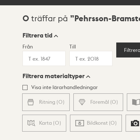
0
Pehrsson-Bramsto
träffar på
Sökresultat
Filtrera tid
Från
Till
Visningsläge
Filtrer
Filtrera materialtyper
Lista
Karta
Visa inte lärarhandledningar
Ritning
(
0
)
Föremål
(
0
)
Karta
(
0
)
Bildkonst
(
0
)