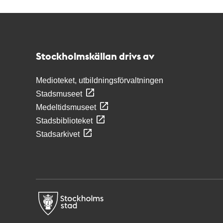
Kontakt
Stockholmskällan
Stockholmskällan drivs av
Medioteket, utbildningsförvaltningen
Stadsmuseet
Medeltidsmuseet
Stadsbiblioteket
Stadsarkivet