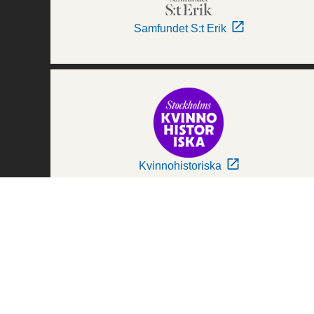
Samfundet S:t Erik
Kvinnohistoriska
Världskulturmuseerna