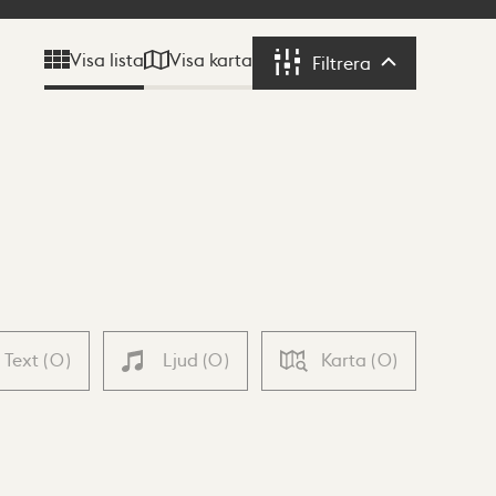
Visa karta
Visa lista
Filtrera
Filtrera
Text
(
0
)
Ljud
(
0
)
Karta
(
0
)