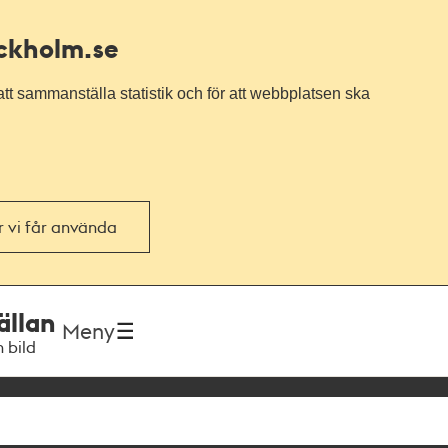
ockholm.se
tt sammanställa statistik och för att webbplatsen ska
or vi får använda
ällan
Meny
h bild