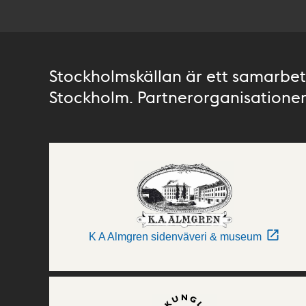
Stockholmskällan är ett samarbete
Stockholm. Partnerorganisationer 
K A Almgren sidenväveri & museum