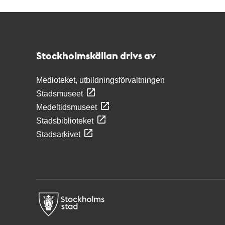
Kontakt
Stockholmskällan
Stockholmskällan drivs av
Medioteket, utbildningsförvaltningen
Stadsmuseet
Medeltidsmuseet
Stadsbiblioteket
Stadsarkivet