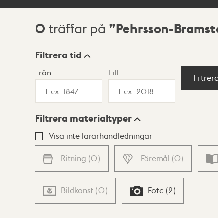
0
Pehrsson-Bramsto
träffar på
Sökresultat
Filtrera tid
Från
Till
Visningsläge
Filtrer
Filtrera materialtyper
Lista
Karta
Visa inte lärarhandledningar
Ritning
(
0
)
Föremål
(
0
)
Bildkonst
(
0
)
Foto
(
2
)