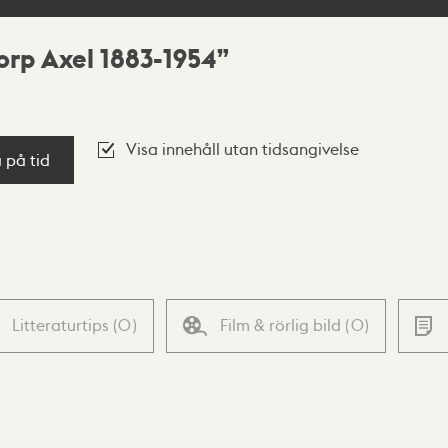
rp Axel 1883-1954
Visa innehåll utan tidsangivelse
a på tid
Litteraturtips
(
0
)
Film & rörlig bild
(
0
)