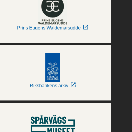
Prins Eugens Waldemarsudde
Riksbankens arkiv