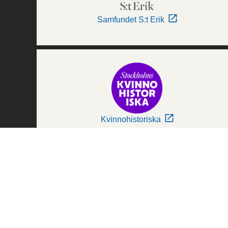
Samfundet S:t Erik
Kvinnohistoriska
Världskulturmuseerna