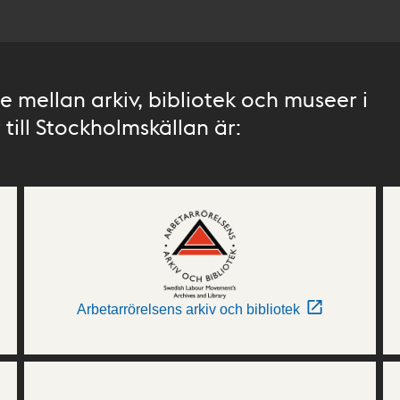
 mellan arkiv, bibliotek och museer i
till Stockholmskällan är:
Arbetarrörelsens arkiv och bibliotek