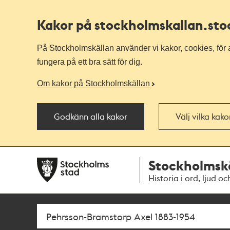
Kakor på stockholmskallan
.st
På Stockholmskällan använder vi kakor, cookies, för a
fungera på ett bra sätt för dig.
Om kakor på Stockholmskällan
Godkänn alla kakor
Välj vilka kak
Till
Till
Stockholmsk
navigationen
huvudinnehållet
Historia i ord, ljud oc
Sök
Fritextsök